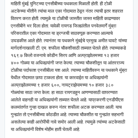
माहिती मुंबई युनिटच्या एनसीबीच्या पथकाला मिळाली होती. ही टोळी
अटकेच्या भीतीने त्यांचा माल एका गोदामात ठेवून नंतर त्याची इतर शहरात
वितरण करत होती. त्यामुळे या टोळीची जास्तीत जास्त माहिती काढण्यावर
एनसीबीने भर दिला होता. यावेळी रायगड जिल्ह्यांतील पनवेलमार्गे मुंब्रा
परिसरातील एका गोदामात या ड्रग्जची साठवणूक करण्यात आल्याचे
उघडकीस आले होते. त्यानंतर या पथकाने मुंबईचे प्रमुख अमीत घावटे यांच्या
मार्गदर्शनाखाली टी. एम. शफीला चौकशीसाठी ताब्यात घेतले होते. त्याच्याकडे
१६९.७ किलो वजनाचे कोडीन सिरप आणि अल्प्राझोलमच्या १२ हजार
४०० गोळ्या या अधिकार्‍यांनी जप्त केल्या. त्याच्या चौकशीतून या आंतरराज्य
टोळीचा पर्दाफाश एनसीबीला यश आले. त्याच्या माहितीवरुन या पथकाने मुंंब्रा
येथील गोदामात छापा टाकला होता. या कारवाईत या अधिकार्‍यांनी
अल्प्राझोलमच्या ९ हजार ६००, नायट्राझेपामच्या १० हजार ३८०
गोळ्यांचा साठा जप्त केला. हा साठा रायगडहून आणण्यासाठी वाापरण्यात
आलेले वाहनही या अधिकार्‍यांनी ताब्यात घेतले आहे. याप्रकरणी एनडीपीएस
कलमांतर्गत गुन्हा दाखल करुन नंतर शफीला अटक करण्यात आली. याच
गुन्ह्यांत तो एनसीबीच्या कोठडीत आहे. त्याच्या चौकशीत या गुन्ह्यांत सहभागी
असलेल्या काही आरोपींची नावे समोर आली आहे. त्यामुळे त्यांच्या अटकेसाठी
या अधिकार्‍यांनी विशेष मोहीम हाती घेतली आहे.