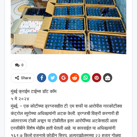
0
Share
मुंबई क्राईम टाईम्स डॉट कॉम
५ मे २०२४
मुंबई, – एक कोटीच्या ड्रग्जसहीत टी. एम शफी या आरोपीस नारकोटीक्स
कंट्रोल ब्युरोच्या अधिकार्‍यांनी अटक केली. ड्रग्जची विक्री करणारी ही
आंतरराज्य टोळी असून या टोळीतील इतर आरोपींच्या अटकेसाठी आता
एनसीबीने विशेष मोहीम हाती घेतली आहे. या कारवाईत या अधिकार्‍यांनी
१६९.७ किलो वजनाचे कोडीन सिरप, अल्प्राझोलमच्या २२ हजार गोळ्या