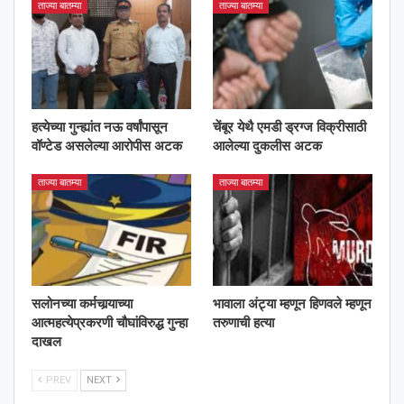
ताज्या बातम्या
ताज्या बातम्या
हत्येच्या गुन्ह्यांत नऊ वर्षांपासून
चेंबूर येथै एमडी ड्रग्ज विक्रीसाठी
वॉण्टेड असलेल्या आरोपीस अटक
आलेल्या दुकलीस अटक
ताज्या बातम्या
ताज्या बातम्या
सलोनच्या कर्मचार्‍याच्या
भावाला अंट्या म्हणून हिणवले म्हणून
आत्महत्येप्रकरणी चौघांविरुद्ध गुन्हा
तरुणाची हत्या
दाखल
PREV
NEXT