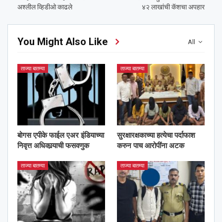
अश्‍लील व्हिडीओ काढले
४२ लाखांची कॅशचा अपहार
You Might Also Like
All
ताज्या बातम्या
ताज्या बातम्या
बोगस एपीके फाईल एअर इंडियाच्या
सुरक्षारक्षकाच्या हत्येचा पर्दाफाश
निवृत्त अधिकार्‍याची फसवणुक
करुन पाच आरोपींना अटक
ताज्या बातम्या
ताज्या बातम्या