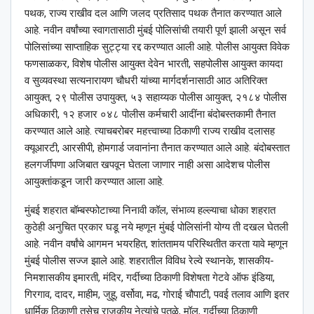
पथक, राज्य राखीव दल आणि जलद प्रतिसाद पथक तैनात करण्यात आले
आहे. नवीन वर्षांच्या स्वागतासाठी मुंबई पोलिसांची तयारी पूर्ण झाली असून सर्व
पोलिसांच्या साप्ताहिक सुट्ट्या रद्द करण्यात आली आहे. पोलीस आयुक्त विवेक
फणसाळकर, विशेष पोलीस आयुक्त देवेन भारती, सहपोलीस आयुक्त कायदा
व सुव्यवस्था सत्यनारायण चौधरी यांच्या मार्गदर्शनासाठी आठ अतिरिक्त
आयुक्त, २९ पोलीस उपायुक्त, ५३ सहाय्यक पोलीस आयुक्त, २१८४ पोलीस
अधिकारी, १२ हजार ०४८ पोलीस कर्मचारी आदींना बंदोबस्तकामी तैनात
करण्यात आले आहे. त्याचबरोबर महत्त्वाच्या ठिकाणी राज्य राखीव दलासह
क्यूआरटी, आरसीपी, होमगार्ड जवानांना तैनात करण्यात आले आहे. बंदोबस्तात
हलगर्जीपणा अजिबात खपवून घेतला जाणार नाही असा आदेशच पोलीस
आयुक्तांकडून जारी करण्यात आला आहे.
मुंबई शहरात बॉम्बस्फोटाच्या निनावी कॉल, संभाव्य हल्ल्याचा धोका शहरात
कुठेही अनुचित प्रकार घडू नये म्हणून मुंबई पोलिसांनी योग्य ती दखल घेतली
आहे. नवीन वर्षांचे आगमन भयरहित, शांततामय परिस्थितीत करता यावे म्हणून
मुंबई पोलीस सज्ज झाले आहे. शहरातील विविध रेल्वे स्थानके, शासकीय-
निमशासकीय इमारती, मंदिर, गर्दीच्या ठिकाणी विशेषता गेटवे ऑफ इंडिया,
गिरगाव, दादर, माहीम, जुहू, वर्सोवा, मढ, गोराई चौपाटी, पवई तलाव आणि इतर
धार्मिक ठिकाणी तसेच राजकीय नेत्यांचे पुतळे, मॉल, गर्दीच्या ठिकाणी