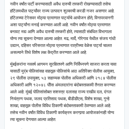
नवीन वर्षांत पार्टी करण्यासाठी अवैध दारुची तस्करी रोखण्यासाठी तसेच
हॉटेलमधील पार्ट्यांवर राज्य उत्पादन शुल्काची करडी नजर असणार आहे.
हॉटेलच्या टेरेसवर मोठ्या प्रमाणात पार्ट्याचे आयोजन होते, विनापरवानगी
अशा पार्ट्यांना मनाई करण्यात आली आहे. नवीन वर्षांत मोठ्या प्रमाणात
बनावट मद्य आणि अवैध दारुची तस्करी होते, त्यासाठी संबंधित विभागाला
योग्य त्या सूचना देण्यात आल्या आहेत. मढ, मार्वे, गोरेगाव येथील संजय गांधी
उद्यान, दहिसर परिसरात मोठ्या प्रमाणात रात्रीच्या वेळेस पार्ट्या चालत
असल्याने तिथे विशेष लक्ष केंद्रीत करण्यात आले आहे.
मुंंबईकरांना नववर्ष आगमन सुरक्षितपणे आणि निर्विघ्नपणे साजरा करता यावा
यासाठी मुर्ंब पोलिसांसह वाहतूक पोलिसांचे आठ अतिरिक्त पोलीस आयुक्त,
२९ पोलीस उपायुक्त, ५३ सहाय्यक पोलीस अधिकारी आणि २१८४ पोलीस
अधिकारी आणि १२०४८ पोीस अंमलदारांना बंदोबस्ताकामी तैनात करण्यत
आले आहे. मुंबई पोलिसांसोबत सशस्त्र दलासह राज्य राखीव दल, दंगल
नियंत्रण पथक, जलद प्रतिसाद पथक, बीडीडीएस, विशेष शाखा, गुन्हे
शाखा, वाहतूक पोलीस विविध ठिकाणी बंदोबस्ताकामी ठेवण्यात आले आहे.
तसेच नवीन वर्षांत विविध ठिकाणी कार्यक्रम करणार्‍या आयोजकांनाही योग्य
त्या सूचना देणयात आल्या आहेत.