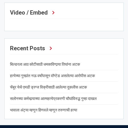
Video / Embed
Recent Posts
बिल्डरला आठ कोटीसाठी धमकाविणार्‍या तिघांना अटक
हत्येच्या गुन्ह्यांत नऊ वर्षांपासून वॉण्टेड असलेल्या आरोपीस अटक
चेंबूर येथै एमडी ड्रग्ज विक्रीसाठी आलेल्या दुकलीस अटक
सलोनच्या कर्मचार्‍याच्या आत्महत्येप्रकरणी चौघांविरुद्ध गुन्हा दाखल
भावाला अंट्या म्हणून हिणवले म्हणून तरुणाची हत्या