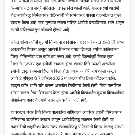
विद्यार्थिनीला अश्लील शिवीगाळ करुन तिचा मानसिक शोषण करुन विनयभंग
केल्याची घटना वांद्रे परिसरात उघडकीस आली आहे. याप्रकरणी आरोपी
विद्यार्थ्याविरुद्ध निर्मलनगर पोलिसांनी विनयभंगासह पोक्सो कलमांतर्गत गुन्हा
दाखल केला आहे. याच गुन्ह्यांत त्याला पाहिजे आरोपी दाखविण्यात आले असून
त्याची पोलिसांकडून चौकशी होणार आहे.
बळीत सोळा वर्षांची मुलगी तिच्या पालकांसोबत वांद्रे परिसरात राहते. ती सध्या
अकरावीत शिकत असून आरोपी तिच्याच वर्गात शिकतो. त्यांचा कॉलेजच्या
मित्र-मैत्रिणीचा एक व्हॉटअप ग्रुप आहे. काही दिवसांपूर्वी तिच्या एका
मित्राने ग्रुपवर एक इमोजी टाकला होता. त्यावर तिने उलटी असलेला
इमोजी टाकून त्याला रिप्लाय दिला होता. त्याचा आरोपी राग आला म्हणून
त्याने 2 एप्रिल ते 7 एप्रिल 2025 या कालावधीत तिला व्हॉटअप कॉल,
व्हाईस कॉल आणि चॅट करुन अश्लील शिवीगाळ केली होती. तिचा मानसिक
शोषण करुन तिचा विनयभंग केला होता. आरोपी विद्यार्थ्याने दुसर्‍या विद्यार्थ्यांच्या
मोबाईलचा वापर केल्याचे नंतर उघडकीस आले होते.
हा प्रकार नंतर तिने तिच्या पालकांना सांगितला. त्यानंतर त्यांनी निर्मलनगर
पोलिसांना घडलेला प्रकार सांगून आरोपीविरुद्ध तक्रार केली होती. या
तक्रारीची शहानिशा केल्यानंतर त्याच्याविरुद्ध पोलिसांनी विनयभंगासह पोक्सो
कलमांतर्गत गुन्हा दाखल केला आहे. या गुन्ह्यांचा तपास सुरु असल्याचे