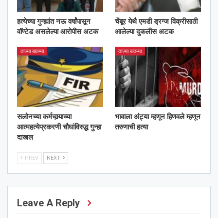
हत्येच्या गुन्ह्यांत नऊ वर्षांपासून
चेंबूर येथै एमडी ड्रग्ज विक्रीसाठी
वॉण्टेड असलेल्या आरोपीस अटक
आलेल्या दुकलीस अटक
ताज्या बातम्या
ताज्या बातम्या
सलोनच्या कर्मचार्‍याच्या
भावाला अंट्या म्हणून हिणवले म्हणून
आत्महत्येप्रकरणी चौघांविरुद्ध गुन्हा
तरुणाची हत्या
दाखल
PREV
NEXT
Leave A Reply