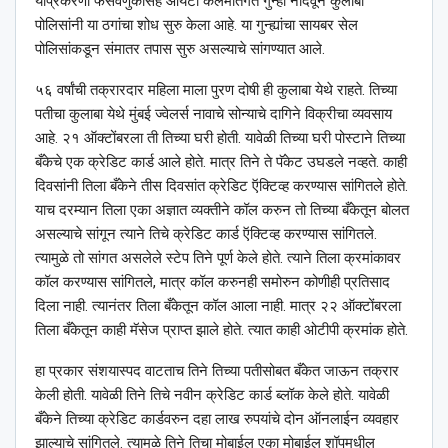
याप्रकरणी फसवणुकीसह आयटी कलमांतर्गत गुन्हा नोंदवून कुलाबा
पोलिसांनी या ठगांचा शोध सुरु केला आहे. या गुन्ह्यांचा सायबर सेल
पोलिसांकडून संमातर तपास सुरु असल्याचे सांगण्यात आले.
५६ वर्षांची तक्रारदार महिला माला पुरण दोषी ही कुलाबा येथे राहते. तिच्या
पतीचा कुलाबा येथे मुंबई ज्वेलर्स नावाचे सोन्याचे दागिने विक्रीचा व्यवसाय
आहे. २१ ऑक्टोंबरला ती तिच्या घरी होती. यावेळी तिच्या घरी पोस्टाने तिच्या
बँकेचे एक क्रेडिट कार्ड आले होते. मात्र तिने ते पॅकेट उघडले नव्हते. काही
दिवसांनी तिला बँकेने तीस दिवसांत क्रेडिट ऍक्टिव्ह करण्यास सांगितले होते.
याच दरम्यान तिला एका अज्ञात व्यक्तीने कॉल करुन तो तिच्या बँकेतून बोलत
असल्याचे सांगून त्याने तिचे क्रेडिट कार्ड ऍक्टिव्ह करण्यास सांगितले.
त्यामुळे तो सांगत असलेले स्टेप तिने पूर्ण केले होते. त्याने तिला क्रमांकावर
कॉल करण्यास सांगितले, मात्र कॉल करुनही समोरुन कोणीही प्रतिसाद
दिला नाही. त्यानंतर तिला बँकेतून कॉल आला नाही. मात्र २२ ऑक्टोंबरला
तिला बँकेतून काही मॅसेज प्राप्त झाले होते. त्यात काही ओटीपी क्रमांक होते.
हा प्रकार संशयास्पद वाटताच तिने तिच्या पतीसोबत बँकेत जाऊन तक्रार
केली होती. यावेळी तिने तिचे नवीन क्रेडिट कार्ड ब्लॉक केले होते. यावेळी
बँकेने तिच्या क्रेडिट कार्डवरुन दहा लाख रुपयांचे दोन ऑनलाईन व्यवहार
झाल्याचे सांगितले. त्यामुळे तिने तिचा मोबाईल एका मोबाईल शॉपमधील