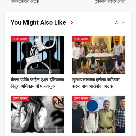
केअरटेकरला अटक
दुकानात शस्त्रे ठेवली
You Might Also Like
All
ताज्या बातम्या
ताज्या बातम्या
बोगस एपीके फाईल एअर इंडियाच्या
सुरक्षारक्षकाच्या हत्येचा पर्दाफाश
निवृत्त अधिकार्‍याची फसवणुक
करुन पाच आरोपींना अटक
ताज्या बातम्या
ताज्या बातम्या