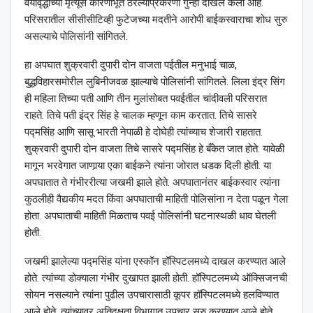
वयोवृद्धाच्या मृत्यूस कारणीभूत ठरल्याप्रकरणी गुन्हा दाखल केला आहे.
परिसरातील सीसीसीटिव्ही फुटेजच्या मदतीने आरोपी बाईकस्वाराचा शोध सुरु
असल्याचे पोलिसांनी सांगितले.
हा अपघात शुक्रवारी दुपारी दोन वाजता पईतील मनुभाई चाळ,
बुद्धविहारसमोरील लुबिनीजवळ झाल्याचे पोलिसांनी सांगितले. लिला इंद्र सिंग
ही महिला तिच्या पती आणि तीन मुलांसोबत पवईतील चांदीवली परिसरात
राहते. तिचे पती इंद्र सिंह हे चालक म्हणून काम करतात. तिचे सासरे
पद्मसिंह आणि सासू भारती नेपाळी हे दोघेही त्यांच्याच शेजारी राहतात.
शुक्रवारी दुपारी दोन वाजता तिचे सासरे पद्मसिंह हे बँकेत जात होते. यावेळी
मागून भरवेगात जाणार्‍या एका बाईकने त्यांना जोरात धडक दिली होती. या
अपघातात ते गंभीररीत्या जखमी झाले होते. अपघातानंतर बाईकस्वार त्यांना
कुठलीही वैद्यकीय मदत किंवा अपघाताची माहिती पोलिसांना न देता पळून गेला
होता. अपघाताची माहिती मिळताच पवई पोलिसांनी घटनास्थळी धाव घेतली
होती.
जखमी झालेल्या पद्मसिंह यांना एस्कॉन हॉस्पिटलमध्ये दाखल करण्यात आले
होते. त्यांच्या डोक्याला गंभीर दुखापत झाली होती. हॉस्पिटलमध्ये ऑक्सिजनची
सोयन नसल्याने त्यांना पुढील उपचारासाठी कूपर हॉस्पिटलमध्ये हलविण्यात
आले होते. त्यांच्यावर अतिदक्षता विभागात उपचार सुरु करण्यात आले होते.