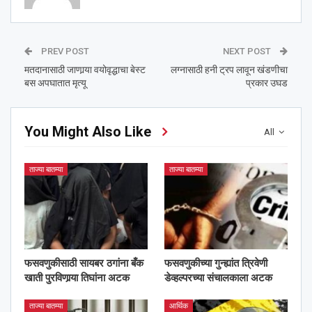
PREV POST
NEXT POST
मतदानासाठी जाणार्‍या वयोवृद्धाचा बेस्ट
लग्नासाठी हनी ट्रप लावून खंडणीचा
बस अपघातात मृत्यू
प्रकार उघड
You Might Also Like
All
ताज्या बातम्या
ताज्या बातम्या
फसवणुकीसाठी सायबर ठगांना बँक
फसवणुकीच्या गुन्ह्यांत त्रिवेणी
खाती पुरविणार्‍या तिघांना अटक
डेव्हल्परच्या संचालकाला अटक
ताज्या बातम्या
आर्थिक