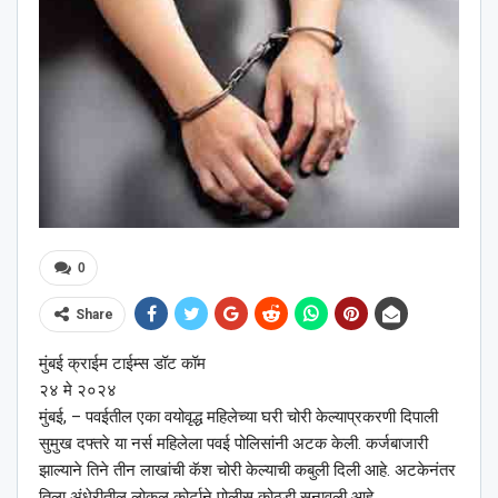
0
Share
मुंबई क्राईम टाईम्स डॉट कॉम
२४ मे २०२४
मुंबई, – पवईतील एका वयोवृद्ध महिलेच्या घरी चोरी केल्याप्रकरणी दिपाली
सुमुख दफ्तरे या नर्स महिलेला पवई पोलिसांनी अटक केली. कर्जबाजारी
झाल्याने तिने तीन लाखांची कॅश चोरी केल्याची कबुली दिली आहे. अटकेनंतर
तिला अंधेरीतील लोकल कोर्टाने पोलीस कोठडी सुनावली आहे.