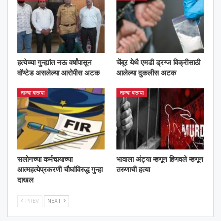
हत्येच्या गुन्ह्यांत नऊ वर्षांपासून
चेंबूर येथै एमडी ड्रग्ज विक्रीसाठी
वॉण्टेड असलेल्या आरोपीस अटक
आलेल्या दुकलीस अटक
ताज्या बातम्या
ताज्या बातम्या
सलोनच्या कर्मचार्‍याच्या
भावाला अंट्या म्हणून हिणवले म्हणून
आत्महत्येप्रकरणी चौघांविरुद्ध गुन्हा
तरुणाची हत्या
दाखल
PREV
NEXT