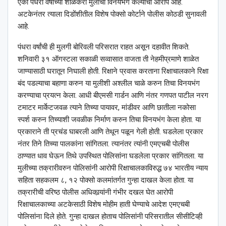
एका पंधरा वर्षांच्या शाळकरी मुलीचा विनयभंग केल्याचा आरोप आहे.
अटकेनंतर त्याला दिडोंशीतील विशेष पोक्सो कोर्टाने पोलीस कोठडी सुनावली
आहे.
पंधरा वर्षांची ही मुलगी बोरिवली परिसरात राहत असून दहावीत शिकते.
शनिवारी ३१ ऑगस्टला सकाळी सव्वासात वाजता ती नेहमीप्रमाणे शाळेत
जाण्यासाठी घरातून निघाली होती. रिक्षाने प्रवास करताना रिक्षाचालकाने रिक्षा
बंद पडल्याचा बहाणा करुन या मुलीशी अश्‍लील चाळे करुन तिचा विनयभंग
करण्याचा प्रयत्न केला. आधी बीएमसी गार्डन आणि नंतर गणपत पाटील नरग
टमाटर मार्केटजवळ त्याने तिच्या पायावर, मांडीवर आणि छातीला नकोसा
स्पर्श करुन तिच्याशी जवळीक निर्माण करुन तिचा विनयभंग केला होता. या
प्रकाराने ती प्रचंड घाबरली आणि तेथून पळून गेली होती. घडलेला प्रकार
नंतर तिने तिच्या पालकांना सांगितला. त्यानंतर त्यांनी एमएचबी पोलीस
ठाण्यात धाव घेऊन तिथे उपस्थित पोलिसांना घडलेला प्रकार सांगितला. या
मुलीच्या तक्रारीवरुन पोलिसांनी आरोपी रिक्षाचालकाविरुद्ध ७४ भारतीय न्याय
सहिता सहकलम ८, १२ पोक्सो कलमांतर्गत गुन्हा दाखल केला होता. या
तक्रारीची वरिष्ठ पोलीस अधिकार्‍यांनी गंभीर दखल घेत आरोपी
रिक्षाचालकाच्या अटकेसाठी विशेष मोहीम हाती घेण्याचे आदेश एमएचबी
पोलिसांना दिले होते. गुन्हा दाखल होताच पोलिसांनी परिसरातील सीसीटिव्ही