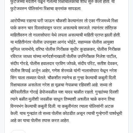
फुटेजच्या मदतीने पळून गेलेल्या रिक्षाचालकाचा शोध सुरु केला होता. या
फुटेजवरुन पोलिसांना रिक्षाचा क्रमांक सापडला.
आरोपीच्या राहत्या घरी जाऊन चौकशी केल्यानंतर तो एका गॅरेजमध्ये रिक्षा
पार्क करुन चार दिवसांपासून फरार असल्याचे समजले. त्यानंतर तांत्रिक
माहितीवरुन तो नालासोपारा येथे लपला असल्याची माहिती प्राप्त झाली होती.
या माहितीनंतर पोलीस उपायुक्त आनंद भोईटे, सहाय्यक पोलीस आयुक्त
सुनिल जायभोये, वरिष्ठ पोलीस निरीक्षक सुधीर कुडाळकर, पोलीस निरीक्षक
रविराज जाधव यांच्या मार्गदर्शनाखाली पोलीस उपनिरीक्षक निलेश पाटील,
संदीप गोरडे, पोलीस हवालदार प्रविण जोपळे, संदीप परिट, सतीश देवकर,
पोलीस शिपाई अर्जुन आहेर, गणेश शेरमाळे यांनी नालासोपारा येथून नरेश
सिंग याला ताब्यात घेतले. चौकशीत त्यानेच हा गुन्हा केल्याची कबुली दिली.
रिक्षाचालक असलेला नरेश हा मूळचा नेपाळचा रहिवाशी आहे. सध्या तो
बोरिवलीतील गोराई डेपोजवळील यश यादव चाळीत राहतो. गुन्ह्यांच्या दिवशी
त्याने बळीत मुलीशी जवळीक साधून तिच्याशी अश्‍लील चाळे करुन तिचा
विनयभंग केल्याची कबुली दिली. या कबुलीनंतर त्याला पोलिसांनी अटक
केली. याच गुन्ह्यांत तो सध्या पोलीस कोठडीत असून त्याची गुन्हेगारी पार्श्‍वभूमी
आहे का याचा पोलीस तपास करत आहेत.