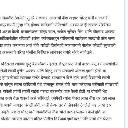
्या डिक्कीत ठेवलेली सुमारे सव्वाबारा लाखांची कॅश अज्ञात चोरट्यांनी मंगळवारी
्रकरणी गुन्हा नोंद होताच कांदिवली पोलिसांनी अवघ्या काही तासांत रॉबरीच्या
सांनी अटक केली. बरकतउल्ला शोएब खान, राजेश सुरेंद्र सिंग आणि मोहम्मद अख्तर
कांदिवलीतील रहिवाशी आहेत. त्यांच्याकडून पोलिसांनी साडेसहा लाखांची कॅश जप्त
ात हजर करण्यात आले होते. यावेळी तिघांनाही न्यायालयाने पोलीस कोठडी सुनावली
ल्याचे वरिष्ठ पोलीस निरीक्षक ज्ञानेश्‍वर गणोरे यांनी सांगितले.
परिसरात त्यांच्या कुटुंबियांसोबत राहतात. ते पूजापाठ विधी करत असून मालवणीतील
ोजी त्यांची हुसैन अख्तर आणि बिट्टू खान यांच्याशी ओळख झाली होती. या
रतीमध्ये स्वस्तात फ्लॅट देण्याचे आश्‍वासन दिले होते. काही दिवसांनी त्यांनी
ांगून त्यांना कांदिवली येथे बोलावून घेतले होते. याच फ्लॅटच्या चर्चेसाठी मंगळवारी
 यावेळी त्यांनी त्यांची बाईक गरुडा बारसमोर पार्क केली होती. या दोघांची भेट
ख रुपये देऊ शकतो असे सांगितले. त्यापैकी त्यांना पंधरा लाख कॅश तर दहा लाख
वसांची अवधी मागवून घेतली होती. काही वेळानंतर ते डिक्कीत ठेवलेले १२ लाख ३०
से नव्हते. अज्ञात चोरट्याने डिक्कीतील कॅश चोरी करुन पलायन केले होते. या
ली पोलीस ठाण्यात जाऊन वरिष्ठ पोलीस निरीक्षक ज्ञानेश्‍वर गणोरे यांची भेट घेऊन