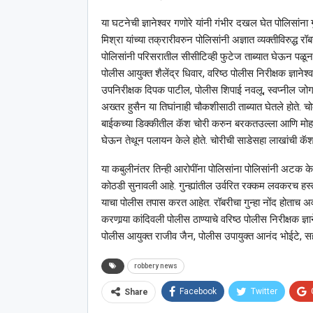
या घटनेची ज्ञानेश्‍वर गणोरे यांनी गंभीर दखल घेत पोलिसांना
मिश्रा यांच्या तक्रारीवरुन पोलिसांनी अज्ञात व्यक्तीविरुद्ध 
पोलिसांनी परिसरातील सीसीटिव्ही फुटेज ताब्यात घेऊन पळून 
पोलीस आयुक्त शैलेंद्र धिवार, वरिष्ठ पोलीस निरीक्षक ज्ञान
उपनिरीक्षक दिपक पाटील, पोलीस शिपाई नवलू, स्वप्नील जोग
अख्तर हुसैन या तिघांनाही चौकशीसाठी ताब्यात घेतले होते. च
बाईकच्या डिक्कीतील कॅश चोरी करुन बरकतउल्ला आणि मोहम्म
घेऊन तेथून पलायन केले होते. चोरीची साडेसहा लाखांची क
या कबुलीनंतर तिन्ही आरोपींना पोलिसांना पोलिसांनी अटक के
कोठडी सुनावली आहे. गुन्ह्यांतील उर्वरित रक्कम लवकरच हस
याचा पोलीस तपास करत आहेत. रॉबरीचा गुन्हा नोंद होताच अव
करणार्‍या कांदिवली पोलीस ठाण्याचे वरिष्ठ पोलीस निरीक्षक ज्
पोलीस आयुक्त राजीव जैन, पोलीस उपायुक्त आनंद भोईटे, सहाय
robbery news
Facebook
Twitter
Share