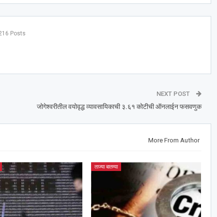
216 Posts
NEXT POST
जोगेश्‍वरीतील वयोवृद्ध व्यावसायिकाची ३.६१ कोटीची ऑनलाईन फसवणुक
More From Author
ताज्या बातम्या