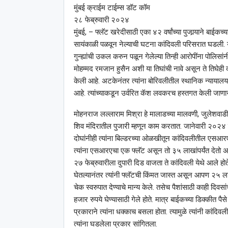
मुंबई क्राईम टाईम्स डॉट कॉम
२८ फेब्रुवारी २०२४
मुंबई, – फ्लॅट खरेदीसाठी एका ४२ वर्षांच्या पुजार्‍याने बाईकच
सायंकाळी पळवून नेल्याची घटना कांदिवली परिसरात घडली. याप
गुन्ह्यांची उकल करुन पळून गेलेल्या तिन्ही आरोपींना पोलि
मोहम्मद रमजान हुसैन अशी या तिघांची नावे असून ते तिघेही 
केली आहे. अटकेनंतर त्यांना बोरिवलीतील स्थानिक न्यायालय
आहे. त्यांच्याकडून उर्वरित कॅश लवकरच हस्तगत केली जाणार अस
मोहनराज लल्लाराम मिश्रा हे मालाडच्या मालवणी, जुलेशवाडी 
शिव मंदिरातील पुजारी म्हणून काम करतात. जानेवारी २०२४ र
दोघांनीही त्यांना बिल्डरच्या ओळखीतून कांदिवलीतील एसआरए इमा
त्यांना एसआरएचा एक फ्लॅट असून तो ३५ लाखांपर्यंत देतो असे स
२७ फेब्रुवारीला दुपारी दिड वाजता ते कांदिवली येथे आले होते.
घेतल्यानंतर त्यांनी फ्लॅटची किंमत जास्त असून आपण २५ ला
चेक स्वरुपात देण्याचे मान्य केले. तसेच पैशांसाठी काही दि
हजार रुपये घेण्यासाठी गेले होते. मात्र बाईकच्या डिक्कीत पै
प्रकाराने त्यांना धक्काच बसला होता. त्यामुळे त्यांनी कांदिव
त्यांना घडलेला प्रकार सांगितला.