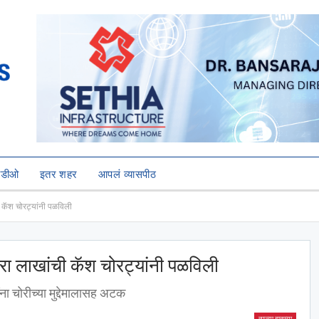
हिडीओ
इतर शहर
आपलं व्यासपीठ
ी कॅश चोरट्यांनी पळविली
ारा लाखांची कॅश चोरट्यांनी पळविली
ंना चोरीच्या मुद्देमालासह अटक
ताज्या बातम्या