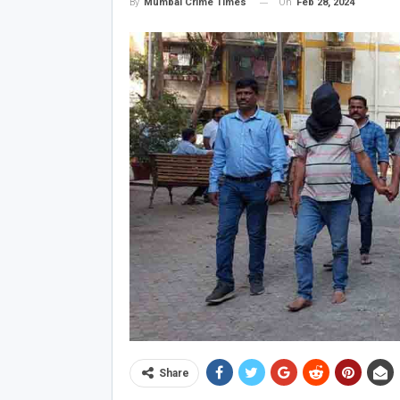
On
Feb 28, 2024
By
Mumbai Crime Times
Share