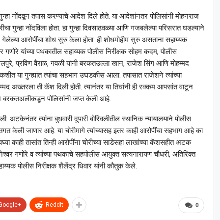
 गुन्हा नोंदवून तपास करण्याचे आदेश दिले होते. या आदेशांनतर पोलिसांनी मोहनराज
रॉबरीचा गुन्हा नोंदविला होता. हा गुन्हा दिवसाढवळ्या आणि गजबलेल्या परिसरात घडल्याने
गेलेल्या आरोपींचा शोध सुरु केला होता. ही शोधमोहीम सुरु असताना सहाय्यक
ेश्‍वर गणोरे यांच्या पथकातील सहाय्यक पोलीस निरीक्षक सोहम कदम, पोलीस
लपुरे, प्रविण वैराळ, गवळी यांनी बरकतउल्ला खान, राजेश सिंग आणि मोहम्मद
ोकशीत या गुन्ह्यांत त्यांचा सहभाग उघडकीस आला. तपासात राजेशने त्यांच्या
द अख्तरला ती कॅश दिली होती. त्यानंतर या तिघांनी ही रक्कम आपसांत वाटून
ॅश बरकतअलीकडून पोलिसांनी जप्त केली आहे.
ली. अटकेनंतर त्यांना बुधवारी दुपारी बोरिवलीतील स्थानिक न्यायालयाने पोलीस
्तगत केली जाणार आहे. या चोरीमागे त्यांच्यासह इतर काही आरोपींचा सहभाग आहे का
घ्या काही तासांत तिन्ही आरोपींना चोरीच्या साडेसहा लाखांच्या कॅशसहीत अटक
ञानेश्‍वर गणोरे व त्यांच्या पथकाचे सहपोलीस आयुक्त सत्यनारायण चौधरी, अतिरिक्त
्यक पोलीस निरीक्षक शैलेंद्र धिवार यांनी कौतुक केले.
Google+
ReddIt
0