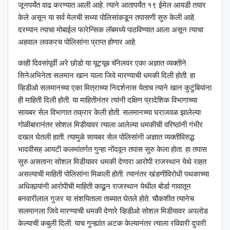
जूनपर्यंत वाढ करण्यात आली आहे. त्याने आतापर्यंत १९ ईमेल आयडी तयार
केले असून या सर्व मेलची सध्या पोलिसांकडून तपासणी सुरु केली आहे.
दरम्यान त्याचा मोबाईल फारेन्सिक लॅबमध्ये पाठविण्यात आला असून त्याचा
अहवाल लवकरच पोलिसांना प्राप्त होणार आहे.
काही दिवसांपूर्वी अरे छोडो या यूट्यूब चॅनेलवर एका अज्ञात व्यक्तीने
सिनेअभिनेता सलमान खान याला जिवे मारण्याची धमकी दिली होती. हा
व्हिडीओ सलमानच्या एका मित्राच्या निदर्शनास येताच त्याने खान कुटुंबियांना
ही माहिती दिली होती. या माहितीनंतर त्यांनी दक्षिण प्रादेशिक विभागाच्या
सायबर सेल विभागात तक्रार केली होती. सलमानच्या घराजवळ झालेल्या
गोळीबारानंतर सोशल मिडीयावर त्याला आलेल्या धमकीची वरिष्ठांनी गंभीर
दखल घेतली हाती. त्यामुळे सायबर सेल पोलिसांनी अज्ञात व्यक्तीविरुद्ध
भादवीसह आयटी कलमांतर्गत गुन्हा नोंदवून तपास सुरु केला होता. हा तपास
सुरु असताना सोशल मिडीयावर धमकी देणारा आरोपी राजस्थान येथे राहत
असल्याची माहिती पोलिसांना मिळाली होती. त्यानंतर खंडणीविरोधी पथकाच्या
अधिकार्‍यांनी आरोपीची माहिती काढून राजस्थान येथील बोर्डा गावातून
बनवारीलाल गुजर या संशयिताला ताब्यात घेतले होते. चौकशीत त्यानेच
सलमानला जिवे मारण्याची धमकी देणारे व्हिडीओ सोशल मिडीयावर अपलोड
केल्याची कबुली दिली. याच गुन्ह्यांत अटक केल्यानंतर त्याला रविवारी दुपारी