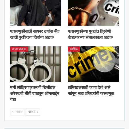
फसवणुकीसाठी सायबर ठगांना बँक
फसवणुकीच्या गुन्ह्यांत त्रिवेणी
खाती पुरविणार्‍या तिघांना अटक
डेव्हल्परच्या संचालकाला अटक
ताज्या बातम्या
आर्थिक
मनी लॉड्रिगप्रकरणी डिजीटल
हॉस्पिटलसाठी जागा देतो असे
अरेस्टची भीती दाखवून ऑनलाईन
सांगून सहा डॉक्टरांची फसवणुक
गंडा
PREV
NEXT