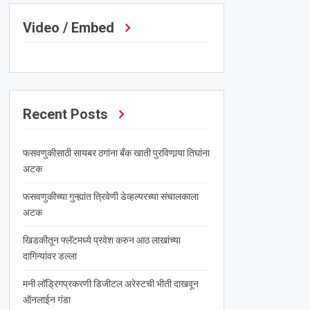
Video / Embed
Recent Posts
फसवणुकीसाठी सायबर ठगांना बँक खाती पुरविणार्‍या तिघांना
अटक
फसवणुकीच्या गुन्ह्यांत त्रिवेणी डेव्हल्परच्या संचालकाला
अटक
खिडकीतून फ्लॅटमध्ये प्रवेश करुन आठ लाखांच्या
दागिन्यांवर डल्ला
मनी लॉड्रिगप्रकरणी डिजीटल अरेस्टची भीती दाखवून
ऑनलाईन गंडा