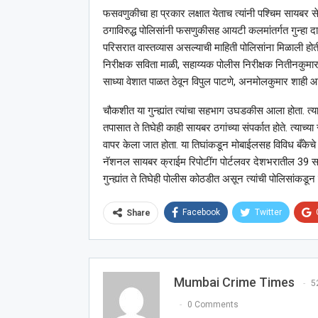
फसवणुकीचा हा प्रकार लक्षात येताच त्यांनी पश्चिम सायबर स
ठगाविरुद्ध पोलिसांनी फसणुकीसह आयटी कलमांतर्गत गुन्हा द
परिसरात वास्तव्यास असल्याची माहिती पोलिसांना मिळाली होती.
निरीक्षक सविता माळी, सहाय्यक पोलीस निरीक्षक नितीनकुमार गच
साध्या वेशात पाळत ठेवून विपुल पाटणे, अनमोलकुमार शाही आ
चौकशीत या गुन्ह्यांत त्यांचा सहभाग उघडकीस आला होता. त
तपासात ते तिघेही काही सायबर ठगांच्या संपर्कात होते. त्याच्
वापर केला जात होता. या तिघांकडून मोबाईलसह विविध बँकेच
नॅशनल सायबर क्राईम रिपोटींग पोर्टलवर देशभरातील 39 साय
गुन्ह्यांत ते तिघेही पोलीस कोठडीत असून त्यांची पोलिसांकडू
Facebook
Twitter
Share
Mumbai Crime Times
5
0 Comments