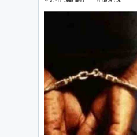
On
Apr 29, 2025
By
Mumbai Crime Times