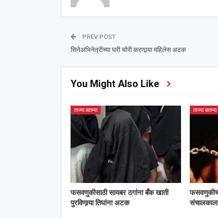
PREV POST
सिनेअभिनेत्रीच्या घरी चोरी करणार्‍या महिलेस अटक
You Might Also Like
ताज्या बातम्या
ताज्या बातम्या
फसवणुकीसाठी सायबर ठगांना बँक खाती
फसवणुकीच्या 
पुरविणार्‍या तिघांना अटक
संचालका