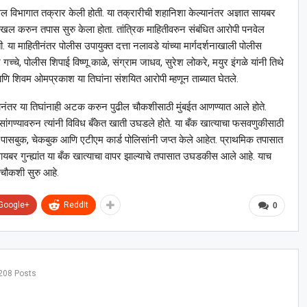
ेल विभागात तक्रार केली होती. या तक्रारीची शहानिशा केल्यानंतर अज्ञात सायबर
ाखल करुन तपास सुरु केला होता. तांत्रिक माहितीवरुन संबंधित आरोपी पनवेल
 या माहितीनंतर पोलीस उपायुक्त दत्ता नलावडे यांच्या मार्गदर्शनाखाली पोलीस
्चे, पोलीस शिपाई विष्णू काळे, संग्राम जाधव, सुरेश लोकरे, मयुर इंगळे यांनी तिथे
णि शिवम ओमप्रकाश या तिघांना संशयित आरोपी म्हणून ताब्यात घेतले.
्यानंतर या तिघांनाही अटक करुन पुढील चौकशीसाठी मुंबईत आणण्यात आले होते.
या सांगण्यावरुन त्यांनी विविध बँकेत खाती उघडले होते. या बँक खात्याचा फसवणुकीसाठी
े पासबुक, चेकबुक आणि एटीएम कार्ड पोलिसांनी जप्त केले आहेत. प्राथमिक तपासात
बर गुन्ह्यांत या बँक खात्याचा वापर झाल्याचे तपासात उघडकीस आले आहे. याच
न चौकशी सुरु आहे.
Google+
ReddIt
0
208 Posts