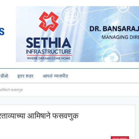
हिडीओ
इतर शहर
आपलं व्यासपीठ
या आमिषाने फसवणुक
परताव्याच्या आमिषाने फसवणुक
ताज्या बातम्या