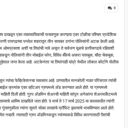
0
 आमिष दाखवून एका व्यावसायिकाची फसवणुक करणार्‍या एका टोळीचा पश्चिम प्रादेशिक
्रकरणी रायगढच्या पनवेल शहरातून तीन सायबर ठगांना पोलिसांनी अटक केली आहे.
ओमप्रकाश अशी या तिघांची नावे असून ते सर्वजण मूळचे छत्तीसगढचे रहिवाशी
च्याकडून पोलिसांनी तीन मोबाईल फोन, विविध बँकेचे अकरा पासबुक, चौदा चेकबुक,
ुद्देमाल जप्त केला आहे. अटकेनंतर या तिघांनाही वांद्रे येथील लोकल कोर्टाने पोलीस
 त्यांचा फेब्रिकेशनचा व्यवसाय आहे. ठाण्यातील मानकोली नाका परिसरात त्यांची
बाईल क्रमांक एका व्हॉटअप ग्रुपमध्ये अ‍ॅड करण्यात आले होते. या ग्रुपमध्ये
 माहिती दिली होती. गु्रप अ‍ॅडमिन शेअरची माहिती सांगून अनेकांना शेअरमार्केटमध्ये
परताव्याचे आमिष दाखविले जात होते. 9 मार्च ते 17 मार्च 2025 या कालावधीत त्यांनी
 गुंतवणुकीला त्यांना सुमारे सोळा लाखांचे प्रॉफिट झाल्याचे भासविण्यात आले होते.
ा येत नव्हती. त्यासाठी ग्रुप अ‍ॅडमिनकडून त्यांच्याकडे विविध कारणासाठी पैशांची