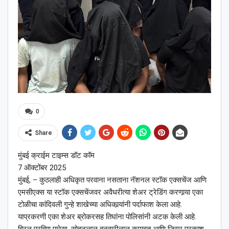
0
Share
मुंबई क्राईम टाइम्स डॉट कॉम
7 ऑक्टोंबर 2025
मुंबई, – कुठलाही अधिकृत परवाना नसताना नॅशनल स्टॉक एक्सचेंज आणि
एमसीएक्स या स्टॉक एक्सचेंजवर अवैधरीत्या शेअर ट्रेडिंग करणार्‍या एका
टोळीचा कांदिवली गुन्हे शाखेच्या अधिकार्‍यांनी पर्दाफाश केला आहे.
याप्रकरणी एका शेअर ब्रोकरसह तिघांना पोलिसांनी अटक केली आहे.