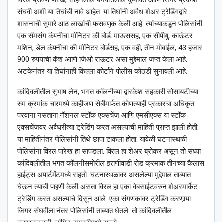
विरल प्रविण पारेख, सोहनलाल बनवारीलाल कुमावत आणि जिगर प्रकाश
संघवी अशी या तिघांची नावे आहेत. या तिघांनी अवैध शेअर ट्रेडिंगद्वारे
शासनाची सुमारे आठ लाखांची फसवणुक केली आहे. त्यांच्याकडून पोलिसांनी
एक सॅमसंग कंपनीचा मॉनिटर की बोर्ड, माऊससह, एक सीपीयु, काऊंटर
मशिन, डेल कंपनीचा की मॉनिटर बोर्डसह, एक वही, तीन मोबाईल, 43 हजार
900 रुपयांची कॅश आणि जिओ राऊटर असा मुद्देमाल जप्त केला आहे.
अटकेनंतर या तिघांनाही किल्ला कोर्टाने पोलीस कोठडी सुनावली आहे.
कांदिवलीतील सुभाष लेन, भगत कॉलनीच्या द्वारकेश सहकारी सोसायटीच्या
रुम क्रमांक चारमध्ये काहीजण सेबीमार्फत कोणत्याही प्रकारचा अधिकृत
परवाना नसताना नॅशनल स्टॉक एक्सचेंज आणि एमसीएक्स या स्टॉक
एक्सचेंजवर अवैधरीत्या ट्रेडिंग करत असल्याची माहिती प्राप्त झाली होती.
या माहितीनंतर पोलिसांनी तिथे छापा टाकला होता. यावेळी घटनास्थळी
पोलिसांना विरल पारेख हा सापडला. विरल हा शेअर ब्रोकर असून तो सध्या
कांदिवलीतील भगत कॉलनीसमोरील इराणीवाडी रोड क्रमांक तीनच्या कैलास
हाईट्स अपार्टमेंटमध्ये राहतो. घटनास्थळावर असलेल्या मुद्देमाल ताब्यात
घेऊन त्याची पाहणी केली असता विरल हा एका वेबसाईटवरुन शेअरमार्केट
ट्रेडिंग करत असल्याचे दिसून आले. एका संगणकावर ट्रेडिंग करणार्‍या
जिगर संघवीला नंतर पोलिसांनी ताब्यात घेतले. तो कांदिवलीतील