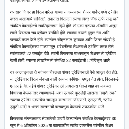
डहाणूकरवाडी, लॉगिन इमारतीमध्ये राहतो.
तपासात जिगर हा विरल पारेख याच्या सांगण्यावरुन शेअर मार्केटमध्ये ट्रेडिंग
करत असल्याचे सांगितले. तपासात विरलला त्याचा मित्र जॅक ऊर्फ राजू याने
संबंधित वेबसाईटचे सबस्क्रिप्शन दिले होते. तो एका ग्रुपचा अ‍ॅडमीन असून
त्याने विरलला सब ब्रोकर बनविले होते. त्याच्या नावाने युझर नेम आणि
पासवर्ड तयार केले होते. त्यानंतर सोहनलाल कुमावत आणि जिगर संघवी हे
संबंधित वेबसाईटच्या माध्यमातून अवैधरीत्या शेअरमध्ये ट्रेडिंग करत होते.
त्यांच्याकडे 22 क्लाईंट होते. त्यांनी विरलच्या माध्यमातून शेअरमध्ये ट्रेडिंग
केली होती. त्याच्या लॅपटॉपमध्ये संबंधित 22 क्लाईंटची ावेदिसून आले.
दर आठवड्याला ते सर्वजण विरलला शेअर ट्रेडिंगसाठी पैसे आणून देत होते.
या ट्रेडिंगवर विरल जॅकला काही रक्कम कमिशन म्हणून देत होता. विरलकडे
एनएसई, बीएसईचे शेअर ट्रेडिंगसाठी लायसन्स घेतले आहे का याबाबत
विचारणा केल्यानंतर त्याच्याकडे अशा प्रकारे कुठलेही लासन्स नव्हते. त्याने
स्वतचा ट्रेडिंग एक्सचेंज चालवून शासनाला जीएसटी, एसएसटी, स्टॉम्प
ड्युटी आदी न भरता शासनाची फसवणुक केल्याचे उघडकीस आले.
विरलच्या संगणकासह लॅपटॉपची पाहणी केल्यानंतर संबंधित वेबसाईटवर 30
जून ते 6 ऑक्टोंबर 2025 या कालावधीत स्टॉक एक्सचेंज बाहेरील शेअर