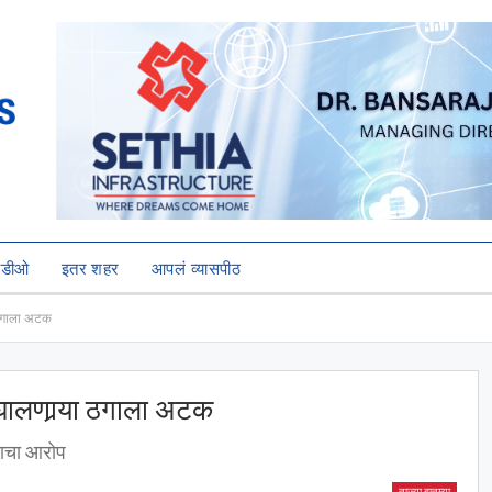
हिडीओ
इतर शहर
आपलं व्यासपीठ
या ठगाला अटक
ा घालणार्‍या ठगाला अटक
्याचा आरोप
ताज्या बातम्या