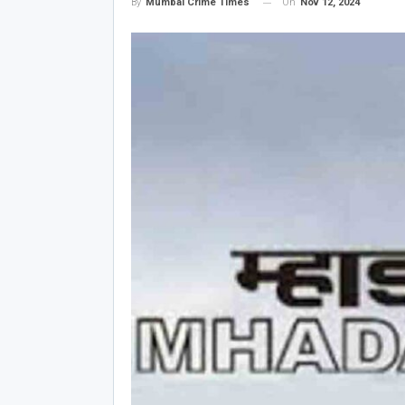
On
Nov 12, 2024
By
Mumbai Crime Times