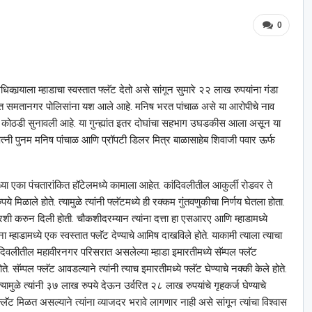
0
 अधिकार्‍याला म्हाडाचा स्वस्तात फ्लॅट देतो असे सांगून सुमारे २२ लाख रुपयांना गंडा
ात समतानगर पोलिसांना यश आले आहे. मनिष भरत पांचाळ असे या आरोपीचे नाव
कोठडी सुनावली आहे. या गुन्ह्यांत इतर दोघांचा सहभाग उघडकीस आला असून या
पत्नी पुनम मनिष पांचाळ आणि प्रॉपटी डिलर मित्र बाळासाहेब शिवाजी पवार ऊर्फ
ध्या एका पंचतारांकित हॉटेलमध्ये कामाला आहेत. कांदिवलीतील आकुर्ली रोडवर ते
ुपये मिळाले होते. त्यामुळे त्यांनी फ्लॅटमध्ये ही रक्कम गुंतवणुकीचा निर्णय घेतला होता.
वारशी करुन दिली होती. चौकशीदरम्यान त्यांना दत्ता हा एसआरए आणि म्हाडामध्ये
 म्हाडामध्ये एक स्वस्तात फ्लॅट देण्याचे आमिष दाखविले होते. याकामी त्याला त्याचा
ंदिवलीतील महावीरनगर परिसरात असलेल्या म्हाडा इमारतीमध्ये सॅम्पल फ्लॅट
ोते. सॅम्पल फ्लॅट आवडल्याने त्यांनी त्याच इमारतीमध्ये फ्लॅट घेण्याचे नक्की केले होते.
्यामुळे त्यांनी ३७ लाख रुपये देऊन उर्वरित २८ लाख रुपयांचे गृहकर्ज घेण्याचे
ॅट मिळत असल्याने त्यांना व्याजदर भरावे लागणार नाही असे सांगून त्यांचा विश्‍वास