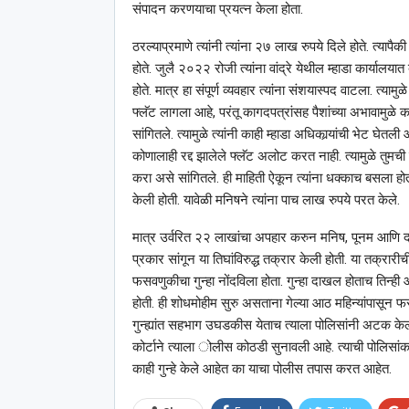
संपादन करणयाचा प्रयत्न केला होता.
ठरल्याप्रमाणे त्यांनी त्यांना २७ लाख रुपये दिले होते. त्य
होते. जुलै २०२२ रोजी त्यांना वांद्रे येथील म्हाडा कार्यालयात
होते. मात्र हा संपूर्ण व्यवहार त्यांना संशयास्पद वाटला. त्यामुळ
फ्लॅट लागला आहे, परंतू कागदपत्रांसह पैशांच्या अभावामुळे काह
सांगितले. त्यामुळे त्यांनी काही म्हाडा अधिकार्‍यांची भेट घेतल
कोणालाही रद्द झालेले फ्लॅट अलोट करत नाही. त्यामुळे तुमची
करा असे सांगितले. ही माहिती ऐकून त्यांना धक्काच बसला होता.
केली होती. यावेळी मनिषने त्यांना पाच लाख रुपये परत केले.
मात्र उर्वरित २२ लाखांचा अपहार करुन मनिष, पूनम आणि दत्त
प्रकार सांगून या तिघांविरुद्ध तक्रार केली होती. या तक्रारी
फसवणुकीचा गुन्हा नोंदविला होता. गुन्हा दाखल होताच तिन्ही आ
होती. ही शोधमोहीम सुरु असताना गेल्या आठ महिन्यांपासून फरार
गुन्ह्यांत सहभाग उघडकीस येताच त्याला पोलिसांनी अटक के
कोर्टाने त्याला ोलीस कोठडी सुनावली आहे. त्याची पोलिसांकड
काही गुन्हे केले आहेत का याचा पोलीस तपास करत आहेत.