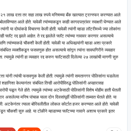
ापैकी २१ लाख दत्ता तर सहा लाख रुपये मनिषच्या बँक खात्यात ट्रान्स्फर करण्यात आले
 बोलाविण्यात आले होते. यावेळी त्यांच्याकडून काही कागदपत्रांवर स्वाक्षरी घेण्यात आले
े त्यांनी या दोघांकडे विचारणा केली होती. यावेळी त्यांनी म्हाडा लॉटरीमध्ये ज्या लोकांना
ी फ्लॅट रद्द झाले आहेत. ते रद्द झालेले फ्लॅट त्यांच्या नावावर करणार असल्याचे
ी आणि त्यांच्याकडे चौकशी केली होती. यावेळी या अधिकार्‍यांनी म्हाडा अशा प्रकारे
 संबंधित व्यक्तीकडून फसवणुक होत असल्याचे सांगून त्यांना सावघगिरीने व्यवहार
 त्यामुळे त्यांनी हा व्यवहार रद्द करुन फ्लॅटसाठी दिलेल्या २७ लाखांची मागणी सुरु
ा यांनी त्यांची फसवणुक केली होती. त्यामुळे त्यांनी समतानगर पोलिसांना घडलेला
ची शहानिशा केल्यानंतर संबंधित तिन्ही आरोपीविरुद्ध पोलिसांनी अपहारासह
रोपी पळून गेले होते. त्यामुळे त्यांच्या अटकेसाठी पोलिसांनी विशेष मोहीम हाती घेतली
 असलेल्या मनिष पांचाळ याला दोन दिवसांपूर्वी पोलिसांनी ताब्यात घेतले होते. या
ली. अटकेनंतर त्याला बोरिवलीतील लोकल कोर्टात हजर करण्यात आले होते. यावेळी
ून चौकशी सुरु आहे. या टोळीने म्हाडाच्या फ्लॅटच्या नावाने अशाच प्रकारे इतर