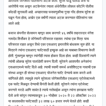
आरोपीस जोगेश्‍वरी पोलिसांनी अटक केली. सुरेश धोंडू पालांडे असे या
आरोपीचे नाव असून अटकेनंतर त्याला अंधेरीतील लोकल कोर्टाने पोलीस
कोठडी सुनावली आहे. अपहारासह फसवणुकीचा गुन्हा नोंद होताच सुरेश हा
पळून गेला होता, अखेर एक वर्षांनी त्याला अटक करण्यात पोलिसांना यश
आले आहे.
बजाज कंपनीत सेल्समन म्हणून काम करणारे ४६ वर्षांचे तक्रारदार मंगेश
नामदेव शिर्सेकर हे जोगेश्‍वरी परिसरात राहतात. त्यांचा एक मित्र याच
परिसरात राहत असून तिथे एका एसआरए इमारतीचे बांधकाम सुरु होते. या
मित्राने त्यांना एसआरए फ्लॅटसाठी इच्छुक आहे का याबाबत विचारणा केली
होती. गुंतवणुक म्हणून त्यांनीही त्यास होकार दिला होता. काही दिवसांनी त्याने
त्यांची ओळख सुरेश पालांडेशी करुन दिली. सुरेशने आतापर्यंत अनेकांना
एसआरएमध्ये फ्लॅट दिले आहे. त्याची स्वामी समर्थ असोशिएट्स नावाची एक
संस्था असून ही संस्था एसआरए योजनेत फ्लॅट देण्याचे काम करते असे
सांगितले होते. त्यामुळे त्याने सुरेशला जोगेश्‍वरीतील एसआरए प्रोजेक्टमध्ये
एक फ्लॅट मिळवून देण्याची विनंती केली होती. सुरेशने त्यांना प्रोजेक्ट
करणारे मराठे आणि सावंत हे त्याचे नातेवाईक असून त्यांना हमखास फ्लॅट
देतो असे सांगून त्याच्याकडून ३० नोव्हेंबर २०२० ते २२ ऑक्टोंबर २०२२
या कालावधीत फ्लॅटसाठी ३२ लाख ६० हजार रुपये घेतले होते. काही