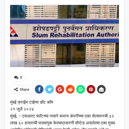
0
Share
मुंबई क्राईम टाईम्स डॉट कॉम
२१ जुलै २०२४
मुंबई, – एसआरए फ्लॅटच्या नावाने बजाज कंपनीच्या एका सेल्समनची ३२
लाख ६० हजाराची फसवणुक केल्याप्रकरणी वॉण्टेड असलेल्या एका मुख्य