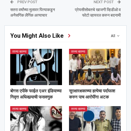
PREV POST
NEXT POST
सतरा वर्षांच्या मुलावर पित्याकडून
प्रेयसीसोबतचे खाजगी व्हिडीओ व
अनैसगिंक लैगिंक अत्याचार
फोटो व्हायरल करुन बदनामी
You Might Also Like
All
ताज्या बातम्या
ताज्या बातम्या
बोगस एपीके फाईल एअर इंडियाच्या
सुरक्षारक्षकाच्या हत्येचा पर्दाफाश
निवृत्त अधिकार्‍याची फसवणुक
करुन पाच आरोपींना अटक
ताज्या बातम्या
ताज्या बातम्या