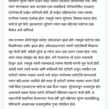
दिवसांनी सुरेश त्यांना घेऊन वांद्रे येथील एसआरए कार्यालयात गेला. तिथे
त्याने संगणकावर काम करणार्‍या एका व्यक्तीकडे जोगेश्‍वरीतील एसआरए
प्रोजेक्टची फाईल मागितली होती. ही फाईल पाहिल्यानंतर त्यात त्यांच्या
पत्नीच्या नावाचा उल्लेख होता. त्यामुळे त्यांना सुरेशवर विश्‍वास बसला होता.
फ्लॅटचे पूर्ण पेमेंट झाल्यानंतर सुरेशने त्यांना सहा महिन्यांत फ्लॅटचा ताबा
मिळेल असे सांगितले.
याच दरम्यान कोरोनामुळे सर्वत्र लॉकडाऊन झाले होते. त्यामुळे फ्लॅटचा ताबा
मिळविण्यास उशीर झाला होता. लॉकडाऊननंतर त्यांनी फ्लॅटविषयी विचारणा
सुरु केली होती. यावेळी सुरेश हा त्यांना आज उद्या करुन टाळत होता. नंतर
त्याने त्याचा मोबाईल बंद केला होता. घरी गेल्यानंतर तो घरात नसल्याचे
दिसून आले. त्यामुळे त्यांनी त्याच्याकडे त्यांच्या पैशांची मागणी सुरु केली होती.
यावेळी त्याने त्याचे कर्जत आणि कांदिवली येथे प्रॉपटी असून त्यातील एक
प्रॉपटी त्यांच्या नावावर करतो असे सांगून कर्जतच्या प्रॉपटीचे कागदपत्रे
त्यांना व्हॉटअपवर पाठविले होते मात्र ही प्रॉपटी त्यांच्या नावावर करुन दिली
नाही किंवा एसआरएचा फ्लॅटचा ताबा दिला नव्हता. सुरेशकडून फसवणुक होत
असल्याचे लक्षात येताच त्यांनी जोगेश्‍वरी पोलिसांत तक्रार केली होती. या
तक्रारीची शहानिशा केल्यानंतर गेल्या वर्षी जुलै महिन्यांत सुरेश पालांडेविरुद्ध
पोलिसांनी अपहारासह फसवणुकीचा गुन्हा नोंदविला होता.