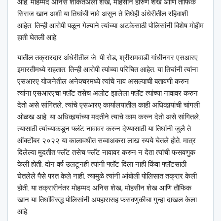
आहे. मोहम्मद अनिस शौकतअली शेख, मोहसीन हारुण शेख आणि तौफिक
सिराज खान अशी या तिघांची नावे असून ते तिघेही अंधेरीतील रहिवाशी
आहेत. तिन्ही आरोपी पळून गेल्याने त्यांच्या अटकेसाठी पोलिसांनी विशेष मोहीम
हाती घेतली आहे.
यातील तक्रारदार अंधेरीतील जे. पी रोड, श्रीरामवाडी गांधीनगर एसआरए
इमारतीमध्ये राहतात. तिन्ही आरोपी त्यांच्या परिचित आहेत. या तिघांनी त्यांना
एसआरए योजनेतील अनेक्चरमध्ये त्यांचे नाव असल्याची बतावणी करुन
त्यांना एसआरएचा फ्लॅट तसेच अलोट झालेला फ्लॅट त्यांच्या नावावर करुन
देतो असे सांगितले. त्यांचे एसआरए कार्यालयातील काही अधिकार्‍यांची चांगली
ओळख आहे. या अधिकार्‍यांच्या मदतीने त्याचे काम करुन देतो असे सांगितले.
त्यासाठी त्यांच्याकडून फ्लॅट नावावर करुन देण्यासाठी या तिघांनी जुलै ते
ऑक्टोंबर २०२२ या कालावधीत सव्वाअकरा लाख रुपये घेतले होते. मात्र
दिलेल्या मुदतीत फ्लॅट तसेच फ्लॅट नावावर करुन न देता त्यांची फसवणुक
केली होती. दोन वर्ष उलटूनही त्यांनी फ्लॅट दिला नाही किंवा फ्लॅटसाठी
घेतलेले पैसे परत केले नाही. त्यामुळे त्यांनी आंबोली पोलिसात तक्रार केली
होती. या तक्रारीनंतर मोहम्मद अनिस शेख, मोहसीन शेख आणि तौफिक
खान या तिघांविरुद्ध पोलिसांनी अपहारासह फसवणुकीचा गुन्हा दाखल केला
आहे.