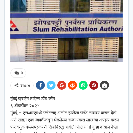
0
Share
मुंबई क्राईम टाईम्स डॉट कॉम
६ ऑक्टोंबर २०२४
मुंबई, – एसआरएमध्ये फ्लॅटसह अलोट झालेला फ्लॅट नावावर करुन देतो
असे सांगून एका व्यक्तीकडून घेतलेल्या सव्वाअकरा लाखांचा अपहार करुन
फसवणुक केल्याप्रकरणी तिघांविरुद्ध आंबोली पोलिसांनी गुन्हा दाखल केला