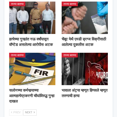
ताज्या बातम्या
ताज्या बातम्या
हत्येच्या गुन्ह्यांत नऊ वर्षांपासून
चेंबूर येथै एमडी ड्रग्ज विक्रीसाठी
वॉण्टेड असलेल्या आरोपीस अटक
आलेल्या दुकलीस अटक
ताज्या बातम्या
ताज्या बातम्या
सलोनच्या कर्मचार्‍याच्या
भावाला अंट्या म्हणून हिणवले म्हणून
आत्महत्येप्रकरणी चौघांविरुद्ध गुन्हा
तरुणाची हत्या
दाखल
PREV
NEXT