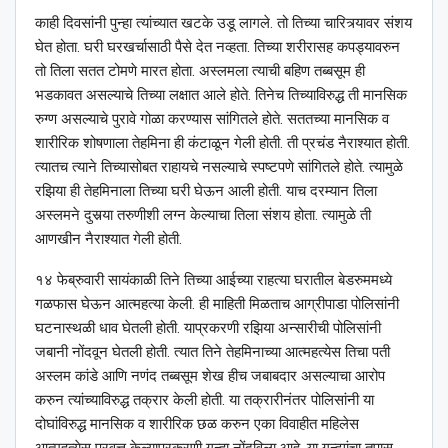
काही दिवसांनी पुन्हा त्यांच्यात खटके उडू लागले. तो तिच्या चारित्र्यावर संशय
घेत होता. घरी घरखर्चासाठी पैसे देत नव्हता. तिच्या शरीरासह कपड्यावरुन
तो तिला सतत टोमणे मारत होता. अस्लमला त्याची बहिण तब्बसूम ही
भडकावत असल्याचे तिच्या लक्षात आले होते. तिनेच तिच्याविरुद्ध ती मानसिक
रुग्ण असल्याचे पुरावे गोळा करण्यास सांगितले होते. सततच्या मानसिक व
शारीरिक शोषणाला तेहमिना ही कंटाळून गेली होती. ती प्रचंड नैराश्यात होती.
त्यातच त्याने तिच्यासोबत राहायचे नसल्याचे स्पष्टपणे सांगितले होते. त्यामुळे
रझिया ही तेहमिनाला तिच्या घरी घेऊन आली होती. याच दरम्यान तिला
अस्लमने दुसर्‍या तरुणीशी लग्न केल्याचा तिला संशय होता. त्यामुळे ती
आणखीन नैराश्यात गेली होती.
१४ फेब्रुवारी सायंकाळी तिने तिच्या आईच्या राहत्या घरातील बेडरुममध्ये
गळफास घेऊन आत्महत्या केली. ही माहिती मिळताच आग्रीपाडा पोलिसांनी
घटनास्थळी धाव घेतली होती. याप्रकरणी रझिया अन्सारीची पोलिसांनी
जबानी नोंदवून घेतली होती. त्यात तिने तेहमिनाच्या आत्महत्येस तिचा पती
अस्लम कांडे आणि नणंद तब्बसूम शेख हीच जबाबदार असल्याचा आरोप
करुन त्यांच्याविरुद्ध तक्रार केली होती. या तक्रारीनंतर पोलिसांनी या
दोघांविरुद्ध मानसिक व शारीरिक छळ करुन एका विवाहीत महिलेस
आत्महत्येस प्रवृत्त केल्याप्रकरणी गुन्हा नोंदविला आहे. या गुन्ह्यांचा तपास