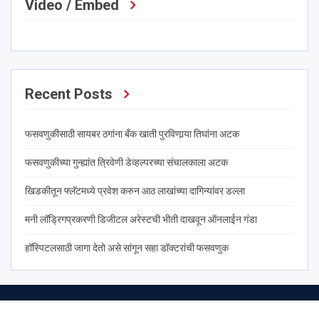
Video / Embed
Recent Posts
फसवणुकीसाठी सायबर ठगांना बँक खाती पुरविणार्‍या तिघांना अटक
फसवणुकीच्या गुन्ह्यांत त्रिवेणी डेव्हल्परच्या संचालकाला अटक
खिडकीतून फ्लॅटमध्ये प्रवेश करुन आठ लाखांच्या दागिन्यांवर डल्ला
मनी लॉड्रिगप्रकरणी डिजीटल अरेस्टची भीती दाखवून ऑनलाईन गंडा
हॉस्पिटलसाठी जागा देतो असे सांगून सहा डॉक्टरांची फसवणुक