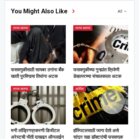
You Might Also Like
All
ताज्या बातम्या
ताज्या बातम्या
फसवणुकीसाठी सायबर ठगांना बँक
फसवणुकीच्या गुन्ह्यांत त्रिवेणी
खाती पुरविणार्‍या तिघांना अटक
डेव्हल्परच्या संचालकाला अटक
ताज्या बातम्या
आर्थिक
मनी लॉड्रिगप्रकरणी डिजीटल
हॉस्पिटलसाठी जागा देतो असे
अरेस्टची भीती दाखवून ऑनलाईन
सांगून सहा डॉक्टरांची फसवणुक