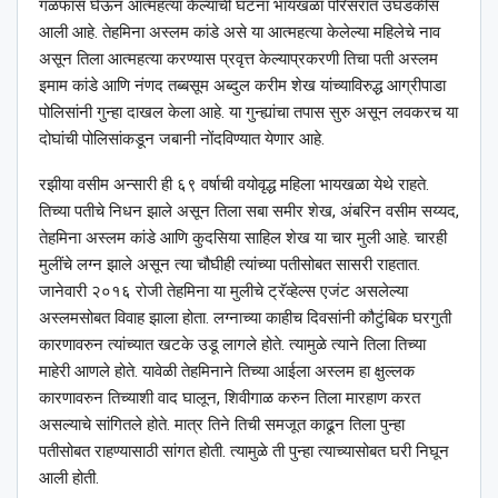
गळफास घेऊन आत्महत्या केल्याची घटना भायखळा परिसरात उघडकीस
आली आहे. तेहमिना अस्लम कांडे असे या आत्महत्या केलेल्या महिलेचे नाव
असून तिला आत्महत्या करण्यास प्रवृत्त केल्याप्रकरणी तिचा पती अस्लम
इमाम कांडे आणि नंणद तब्बसूम अब्दुल करीम शेख यांच्याविरुद्ध आग्रीपाडा
पोलिसांनी गुन्हा दाखल केला आहे. या गुन्ह्यांचा तपास सुरु असून लवकरच या
दोघांची पोलिसांकडून जबानी नोंदविण्यात येणार आहे.
रझीया वसीम अन्सारी ही ६९ वर्षाची वयोवृद्ध महिला भायखळा येथे राहते.
तिच्या पतीचे निधन झाले असून तिला सबा समीर शेख, अंबरिन वसीम सय्यद,
तेहमिना अस्लम कांडे आणि कुदसिया साहिल शेख या चार मुली आहे. चारही
मुलींचे लग्न झाले असून त्या चौघीही त्यांच्या पतीसोबत सासरी राहतात.
जानेवारी २०१६ रोजी तेहमिना या मुलीचे ट्रॅव्हेल्स एजंट असलेल्या
अस्लमसोबत विवाह झाला होता. लग्नाच्या काहीच दिवसांनी कौटुंबिक घरगुती
कारणावरुन त्यांच्यात खटके उडू लागले होते. त्यामुळे त्याने तिला तिच्या
माहेरी आणले होते. यावेळी तेहमिनाने तिच्या आईला अस्लम हा क्षुल्लक
कारणावरुन तिच्याशी वाद घालून, शिवीगाळ करुन तिला मारहाण करत
असल्याचे सांगितले होते. मात्र तिने तिची समजूत काढून तिला पुन्हा
पतीसोबत राहण्यासाठी सांगत होती. त्यामुळे ती पुन्हा त्याच्यासोबत घरी निघून
आली होती.