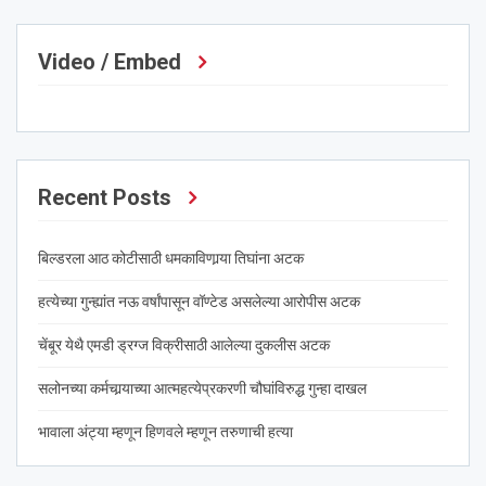
Video / Embed
Recent Posts
बिल्डरला आठ कोटीसाठी धमकाविणार्‍या तिघांना अटक
हत्येच्या गुन्ह्यांत नऊ वर्षांपासून वॉण्टेड असलेल्या आरोपीस अटक
चेंबूर येथै एमडी ड्रग्ज विक्रीसाठी आलेल्या दुकलीस अटक
सलोनच्या कर्मचार्‍याच्या आत्महत्येप्रकरणी चौघांविरुद्ध गुन्हा दाखल
भावाला अंट्या म्हणून हिणवले म्हणून तरुणाची हत्या