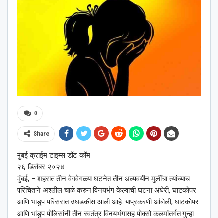
0
Share
मुंबई क्राईम टाइम्स डॉट कॉम
२६ डिसेंबर २०२४
मुंबई, – शहरात तीन वेगवेगळ्या घटनेत तीन अल्पवयीन मुलींचा त्यांच्याच
परिचिताने अश्‍लील चाळे करुन विनयभंग केल्याची घटना अंधेरी, घाटकोपर
आणि भांडुप परिसरात उघडकीस आली आहे. याप्रकरणी आंबोली, घाटकोपर
आणि भांडुप पोलिसांनी तीन स्वतंत्र विनयभंगासह पोक्सो कलमांतर्गत गुन्हा