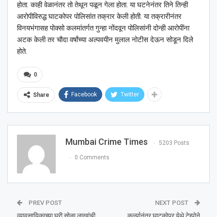
होता. काही वेळानंतर तो तेथून पळून गेला होता. या घटनेनंतर तिने तिन्ही
आरोपीविरुद्ध घाटकोपर पोलिसांत तक्रार केली होती. या तक्रारीनंतर
विनयभंगासह पोक्सो कलमांतर्गत गुन्हा नोंदवून पोलिसांनी दोन्ही आरोपींना
अटक केली तर चौदा वर्षांच्या अल्पवयीन मुलाल नोटीस देऊन सोडून दिले
होते.
0
Facebook
Twitter
Share
Mumbai Crime Times
5203 Posts
0 Comments
PREV POST
NEXT POST
व्यावसायिकाच्या घरी सोळा लाखांची
कुर्ल्यानंतर घाटकोपर येथे टेम्पोने