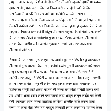
ट्यूशन चालत असून तिथेच ती शिकवणीसाठी जाते. बुधवारी दुपारी पाऊणच्या
सुमारास ती ट्यूशनवरुन लिफ्टने तिच्या घरी जात होती. यावेळी लिफ्ट
असलेल्या तिच्या परिचित ५३ वर्षांच्या आरोपीने जवळीक साधून लगट
करण्याचा प्रयत्न केला. तिला स्वतजवळ ओढून त्याने तिच्या छातीसह अन्य
ठिकाणी नकोसा स्पर्श करुन तिचा विनयभंग केला होता. हा प्रकार तिने तिच्या
आईला सांगितल्यानंतर त्यांनी भांडुप पोलिसांत तक्रार केली होती. याप्रकरणी
विनयभंगासह पोक्सो कलमांतर्गत गुन्हा दाखल होताच आरोपीस पोलिसांनी
अटक केली. बळीत आणि आरोपी एकाच इमारतीमध्ये राहत असल्याचे
पोलिसांनी सांगितले.
तिसर्‍या विनयभंगाच्या गुन्ह्यांत एका अल्पवयीन मुलासह तिघांविरुद्ध घाटकोपर
पोलिसांनी गुन्हा दाखल केला. १३ वर्षांची बळीत मुलगी घाटकोपर येथे राहत
असून घरापासून काही अंतरावर तिचे क्लास आहे. याच परिसरात तिन्ही
आरोपी राहत असून ते तिघेही अनेकदा क्लासला जाताना तिला पाहून अश्‍लील
संभाषण करत होते. मात्र ती त्यांच्याकडे दुर्लक्ष करत होती. मंगळवारी २४
डिसेंबरला रात्री साडेअकरा वाजता ती तिच्या घरी होती. यावेळी तिच्या घरी
एक आरोपी आला आणि त्याने दरवाजाची कडी आतून लावून लाईट बंद केली
होती. त्यानंतर त्याने तिच्या छातीसह कमरेला अश्‍लील चाळे करुन तिचा
विनयभंग केला होता. तिचे टॉप काढून तिच्याशी लगट करण्याचा प्रयत्न केला