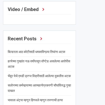
Video / Embed
Recent Posts
बिल्डरला आठ कोटीसाठी धमकाविणार्‍या तिघांना अटक
हत्येच्या गुन्ह्यांत नऊ वर्षांपासून वॉण्टेड असलेल्या आरोपीस
अटक
चेंबूर येथै एमडी ड्रग्ज विक्रीसाठी आलेल्या दुकलीस अटक
सलोनच्या कर्मचार्‍याच्या आत्महत्येप्रकरणी चौघांविरुद्ध गुन्हा
दाखल
भावाला अंट्या म्हणून हिणवले म्हणून तरुणाची हत्या