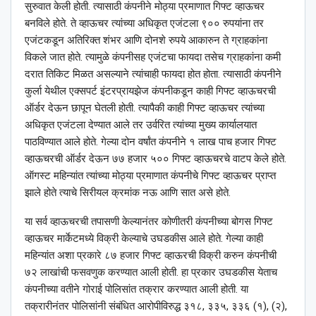
सुरुवात केली होती. त्यासाठी कंपनीने मोठ्या प्रमाणात गिफ्ट व्हाऊचर
बनविले होते. ते व्हाऊचर त्यांच्या अधिकृत एजंटला ९०० रुपयांना तर
एजंटकडून अतिरिक्त शंभर आणि दोनशे रुपये आकारुन ते ग्राहकांना
विकले जात होते. त्यामुळे कंपनीसह एजंटचा फायदा तसेच ग्राहकांना कमी
दरात तिकिट मिळत असल्याने त्यांचाही फायदा होत होता. त्यासाठी कंपनीने
कुर्ला येथील एक्सपर्ट इंटरप्रायझेज कंपनीकडून काही गिफ्ट व्हाऊचरची
ऑर्डर देऊन छापून घेतली होती. त्यापैकी काही गिफ्ट व्हाऊचर त्यांच्या
अधिकृत एजंटला देण्यात आले तर उर्वरित त्यांच्या मुख्य कार्यालयात
पाठविण्यात आले होते. गेल्या दोन वर्षांत कंपनीने १ लाख पाच हजार गिफ्ट
व्हाऊचरची ऑर्डर देऊन ७७ हजार ५०० गिफ्ट व्हाऊचरचे वाटप केले होते.
ऑगस्ट महिन्यांत त्यांच्या मोठ्या प्रमाणात कंपनीचे गिफ्ट व्हाऊचर प्राप्त
झाले होते त्याचे सिरीयल क्रमांक नऊ आणि सात असे होते.
या सर्व व्हाऊचरची तपासणी केल्यानंतर कोणीतरी कंपनीच्या बोगस गिफ्ट
व्हाऊचर मार्केटमध्ये विक्री केल्याचे उघडकीस आले होते. गेल्या काही
महिन्यांत अशा प्रकारे ८७ हजार गिफ्ट व्हाऊरची विक्री करुन कंपनीची
७२ लाखांची फसवणुक करण्यात आली होती. हा प्रकार उघडकीस येताच
कंपनीच्या वतीने गोराई पोलिसांत तक्रार करण्यात आली होती. या
तक्रारीनंतर पोलिसांनी संबंधित आरोपीविरुद्ध ३१८, ३३५, ३३६ (१), (२),