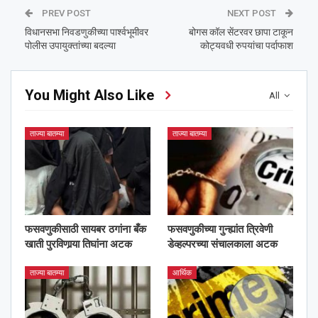
PREV POST
NEXT POST
विधानसभा निवडणुकीच्या पार्श्‍वभूमीवर
बोगस कॉल सेंटरवर छापा टाकून
पोलीस उपायुक्तांच्या बदल्या
कोट्यवधी रुपयांचा पर्दाफाश
You Might Also Like
All
ताज्या बातम्या
ताज्या बातम्या
फसवणुकीसाठी सायबर ठगांना बँक
फसवणुकीच्या गुन्ह्यांत त्रिवेणी
खाती पुरविणार्‍या तिघांना अटक
डेव्हल्परच्या संचालकाला अटक
ताज्या बातम्या
आर्थिक