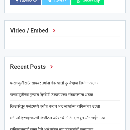
Facebook
Twitter
WhatsApp
Video / Embed
Recent Posts
फसवणुकीसाठी सायबर ठगांना बँक खाती पुरविणार्‍या तिघांना अटक
फसवणुकीच्या गुन्ह्यांत त्रिवेणी डेव्हल्परच्या संचालकाला अटक
खिडकीतून फ्लॅटमध्ये प्रवेश करुन आठ लाखांच्या दागिन्यांवर डल्ला
मनी लॉड्रिगप्रकरणी डिजीटल अरेस्टची भीती दाखवून ऑनलाईन गंडा
हॉस्पिटलसाठी जागा देतो असे सांगून सहा डॉक्टरांची फसवणुक