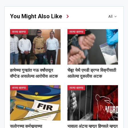
You Might Also Like
All
ताज्या बातम्या
ताज्या बातम्या
हत्येच्या गुन्ह्यांत नऊ वर्षांपासून
चेंबूर येथै एमडी ड्रग्ज विक्रीसाठी
वॉण्टेड असलेल्या आरोपीस अटक
आलेल्या दुकलीस अटक
ताज्या बातम्या
ताज्या बातम्या
सलोनच्या कर्मचार्‍याच्या
भावाला अंट्या म्हणून हिणवले म्हणून