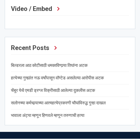
Video / Embed
Recent Posts
बिल्डरला आठ कोटीसाठी धमकाविणार्‍या तिघांना अटक
हत्येच्या गुन्ह्यांत नऊ वर्षांपासून वॉण्टेड असलेल्या आरोपीस अटक
चेंबूर येथै एमडी ड्रग्ज विक्रीसाठी आलेल्या दुकलीस अटक
सलोनच्या कर्मचार्‍याच्या आत्महत्येप्रकरणी चौघांविरुद्ध गुन्हा दाखल
भावाला अंट्या म्हणून हिणवले म्हणून तरुणाची हत्या