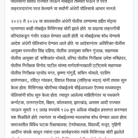
पोलिसांनी विविध राज्यात जाऊन मोबाईल ताब्यात घेऊन ते परत
तक्रारदारांना परत केल्याने या सर्वांनी अंधेरी पोलिसाचे आभार मानले.
२०२२ ते २०२४ या कालावधीत अंधेरी पोलीस ठाण्याच्या हद्दीत मोठ्या
प्रमाणात काही मोबाईल मिसिंगसह चोरी झाले होते. या वाढत्या तक्रारीची
वरिष्ठांकडून गंभीर दखल घेण्यात आली होती. या मोबाईलचा शोध घेण्याचे
आदेश अंधेरी पोलिसांना देण्यात आले होते. या आदेशानंतर अतिरिक्त पोलीस
आयुक्त परमजीत सिंह दहिया, पोलीस उपायुक्त सचिन गुंजाळ, सहाय्यक
पोलीस आयुक्त डॉ. शशिकांत भोसले, वरिष्ठ पोलीस निरीक्षक उमेश मच्छिंदर,
पोलीस निरीक्षक विनोद पाटील यांच्या मार्गदर्शनाखाली एटीएसचे सहाय्यक
पोलीस निरीक्षक प्रमोद मगर, कृष्णा गांगुर्डे, सचिन भोसले, प्रविण
वायंगणकर,, रविंद्र गांवकर, विशाल पिसाळ (तांत्रिक मदत) यांनी तपास सुरु
केला होता. मिसिंगसह चोारीच्या मोबाईलचे सीईआयआर ऍपच्या माध्यमातून
पोलिसांनी शोध सुरु केला होता. त्यातून आलेल्या माहितीनंतर या पथकाने
कर्नाटक, उत्तरप्रदेश, बिहार, कोलकाता, झारखंड, आसाम आदी राज्यात
जाऊन सुमारे १९ लाख रुपयांचे १२७ हून अधिक मोबाईल हस्तगत करण्यात
यश मिळविले होते. त्यानंतर या मोबाईलच्या मालकांचा शोध घेण्यात आला होता.
समाजातील विविध घटक रिक्षाचालक, टेम्पोचालक, विद्यार्थी, मजूर, गृहिणी
आदींना संपर्क साधून त्यांना एका कार्यक्रमांत त्यांचे मिसिंगसह चोरी झालेले