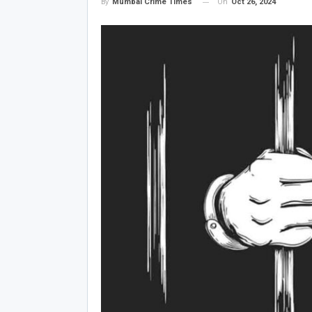
On
Oct 26, 2024
By
Mumbai Crime Times