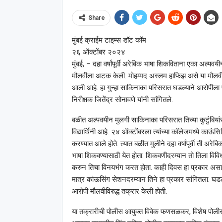
Share
मुंबई क्राईम टाइम्स डॉट कॉम
२६ ऑक्टोंबर २०२४
मुंबई, – दहा वर्षांपूर्वी अरेबिक भाषा शिकविताना एका अल्पवय
मौलवीला अटक केली. मोहम्मद अस्लम हाफिझ असे या मौलवीचे 
आली आहे. हा गुन्हा साकिनाका परिसरात घडल्याने आरोपीला 
निरीक्षक जितेंद्र सोनावणे यांनी सांगितले.
बळीत अल्पवयीन मुलगी साकिनाका परिसरात तिच्या कुटुंबिया
विद्यार्थिनी आहे. २४ ऑक्टोंबरला त्यांच्या कॉलेजमध्ये काऊं
करण्यात आले होते. त्यात बळीत मुलीने दहा वर्षांपूर्वी ती अ
भाषा शिकवण्यासाठी येत होता. शिकवणीदरम्यान तो तिला विविध ट
करुन तिचा विनयभंग करत होता. काही दिवस हा प्रकार असाच 
मात्र कांऊसिंग सेशनदरम्यान तिने हा प्रकार सांगितला. घडले
आरोपी मौलवीविरुद्ध तक्रार केली होती.
या तक्रारीची पोलीस आयुक्त विवेक फणसळकर, विशेष पोलीस