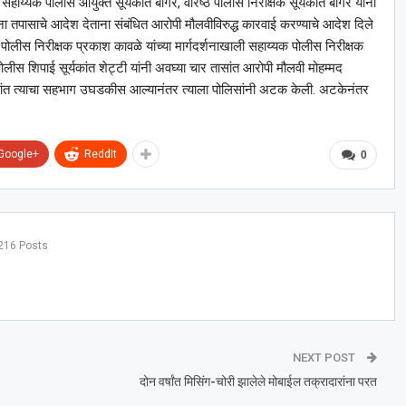
य्यक पोलीस आयुक्त सूर्यकांत बांगर, वरिष्ठ पोलीस निरीक्षक सूर्यकांत बांगर यांनी
ंना तपासाचे आदेश देताना संबंधित आरोपी मौलवीविरुद्ध कारवाई करण्याचे आदेश दिले
े पोलीस निरीक्षक प्रकाश कावळे यांच्या मार्गदर्शनाखाली सहाय्यक पोलीस निरीक्षक
ोलीस शिपाई सूर्यकांत शेट्टी यांनी अवघ्या चार तासांत आरोपी मौलवी मोहम्मद
्ह्यांत त्याचा सहभाग उघडकीस आल्यानंतर त्याला पोलिसांनी अटक केली. अटकेनंतर
Google+
ReddIt
0
216 Posts
NEXT POST
दोन वर्षांत मिसिंग-चोरी झालेले मोबाईल तक्रादारांना परत