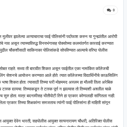
0
ीन मुलीवर झालेल्या अत्याचाराचा पवई पोलिसांनी पर्दाफाश करुन या गुन्ह्यांतील आरोपी
नाव असून त्याच्याविरुद्ध विनयभंगासह पोक्सोच्या कलमांतर्गत कारवाई करण्यात
पुढील चौकशीसाठी साकिनाका पोलिसांकडे सोपविण्यात आल्याचे वरिष्ठ पोलीस
ंसोबत राहते. सध्या ती बारावीत शिकत असून पवईतील एका नामांकित कॉलेजची
सिलिंग सेशनचे आयोजन करण्यात आले होते. त्यात कॉलेजच्या विद्यार्थिनीचे काऊसिलिंग
रेबिक भाषा शिकत होता. त्यासाठी तिच्या घरी मोहममद अस्लम हा मौलवी तिला अरेबिक
ास्क द्यायचा. तिच्याकडून ते टास्क पूर्ण न झाल्यास तो तिच्याशी अश्‍लील चाळे
सुरु होता. मात्र बदनामीसह भीतीपोटी तिने हा प्रकार कोणालाही सांगितला नाही.
ला प्रकार तिच्या शिक्षकांना समजताच त्यांनी पवई पोलिसांना ही माहिती सांगून
 आयुक्त देवेन भारती, सहपोलीस आयुक्त सत्यनारायण चौधरी, अतिरिक्त पोलीस