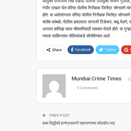
आयुक्त परमजीत सिंह दहिया, पोलीस उपायुक्त सचिन गुंजाळ, सहा
गंभीर दखल घेत वरिष्ठ पोलीस निरीक्षक जितेंद्र सोनावणे या
होते. या आदेशांनतर वरिष्ठ पोलीस निरीक्षक जितेंद्र सोनावण
संतोष कांबळे, पोलीस हवालदार तानाजी टिळेकर, बाबू येडगे, प
अस्लम हाफिझ याला चौकशीसाठी ताब्यात घेतले होते. या गुन
त्याला साकिनाका पोलिसांकडे सोपविण्यात आले.
Facebook
Twitter
Share
Mumbai Crime Times
5
0 Comments
PREV POST
बाबा सिद्धीकी हत्येप्रकरणी सहाजणांच्या कोठडीत वाढ