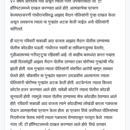
४० वर्षीय आरोपीचे नाव असून त्याला नंतर उपचारासाठी जी. टी
हॉस्पिटलमध्ये दाखल करण्यात आले होते. आत्महत्येचा प्रयत्न
केल्याप्रकरणी गांधीराजविरुद्ध आझाद मैदान पोलिसांनी गुन्हा दाखल केला
असून लवकरच त्याला या गुन्ह्यांत अटक केली जाईल असे पोलिसांनी
सांगितले.
ही घटना रविवारी सकाळी आठ वाजता आझाद मैदान पोलीस ठाण्याच्या
पोलीस कोठडीत घडली. गांधीराज स्वामी हा तामिळनाडूच्या वेल्लोर,
गुडीआतमच्या नरीपट्टूचा रहिवाशी आहे. तो काहीच कामधंदा करत नव्हता.
काही दिवसांपूर्वी आझाद मैदान पोलीस ठाण्यात एका चोरीच्या गुन्ह्यांची नोंद
झाली होती. याच गुन्ह्यांत त्याला पोलिसांनी संशयित आरोपी म्हणून ताब्यात
घेतले होते. चौकशीत या गुन्ह्यांत सहभाग उघडकीस आल्यानंतर त्याला
पोलिसांनी चोरीच्या गुन्ह्यांत अटक केली होती. अटकेनंतर त्याला किल्ला
कोर्टात हजर करण्यात आले होते. यावेळी कोर्टाने त्याला पोलीस कोठडी
सुनावली होती. त्यामुळे त्याला पोलीस ठाण्याच्या सेफ कोठडीत ठेवण्यात आले
होते. रविवारी सकाळी आठ वाजता त्याने कोठडीच्या लोखंडी बारला गळफास
घेऊन आत्महत्येचा प्रयत्न केला होता. हा प्रकार तिथे उपस्थित पोलिसांच्या
निदर्शनास येताच त्यांनी त्याला गळफास घेण्यापासून परावृत्त केले. त्याला
नंतर जी. टी हॉस्पिटलमध्ये दाखल करण्यात आले होते. तिथे उपचार