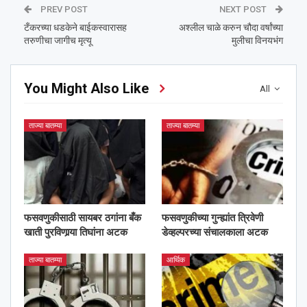
PREV POST
NEXT POST
टँकरच्या धडकेने बाईकस्वारासह
अश्‍लील चाळे करुन चौदा वर्षांच्या
तरुणीचा जागीच मृत्यू
मुलीचा विनयभंग
You Might Also Like
All
ताज्या बातम्या
ताज्या बातम्या
फसवणुकीसाठी सायबर ठगांना बँक
फसवणुकीच्या गुन्ह्यांत त्रिवेणी
खाती पुरविणार्‍या तिघांना अटक
डेव्हल्परच्या संचालकाला अटक
ताज्या बातम्या
आर्थिक