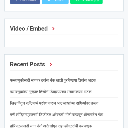
Video / Embed
Recent Posts
फसवणुकीसाठी सायबर ठगांना बँक खाती पुरविणार्‍या तिघांना अटक
फसवणुकीच्या गुन्ह्यांत त्रिवेणी डेव्हल्परच्या संचालकाला अटक
खिडकीतून फ्लॅटमध्ये प्रवेश करुन आठ लाखांच्या दागिन्यांवर डल्ला
मनी लॉड्रिगप्रकरणी डिजीटल अरेस्टची भीती दाखवून ऑनलाईन गंडा
हॉस्पिटलसाठी जागा देतो असे सांगून सहा डॉक्टरांची फसवणुक