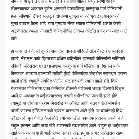
समावेश असून ते दोघेही भाईंदरचे रहिवाशी आहेत. याप्रकरणी आरोपी
टँकरचालक अजमल हुसैन अन्सारी याच्याविरुद्ध कस्तुरबा मार्ग पोलिसांनी
हलगर्जीपणाने टँकर चालवून दोघांच्या मृत्यूस कारणीभूत ठरल्याप्रकरणी
गुन्हा दाखल केला आहे. याच गुन्ह्यांत नंतर त्याला पोलिसांनी अटक केली.
अटकेनंतर त्याला सोमवारी बोरिवलीतील लोकल कोर्टात हजर करण्यात आले
होते.
हा अपघात रविवारी दुपारी सव्वादोन वाजता बोरिवलीतील वेस्टर्न एक्सप्रेस
हायवे, नॅशनल पार्क ब्रिजच्या दक्षिण वाहिनीवर झाल्याचे पोलिसांनी सांगितले.
रविवारी परिसरात गस्त घालणार्‍या कस्तुरबा मार्ग पोलिसांना नॅशनल पार्क
ब्रिजवर अपघात झाल्याची माहिती मुंबई पोलिसांच्या कंट्रोल रुममधून प्राप्त
झाली होती. त्यामुळे संबंधित पोलीस घटनास्थळी रवाना झाले होते. तिथे
गेल्यानंतर पोलिसांना एका केमिकल टँकरने बाईकला धडक दिल्याचे दिसून
आले.या अपघातात बाईकस्वारासह तरुणी गंभीररीत्या जखमी झाले होते.
त्यामुळे या दोघांना प्रथम मिरारोडच्या ऑर्बिट आणि नंतर पंडित भीमसेन
जोशी सामन्य हॉस्पिटलमध्ये दाखल करण्यात आले होते. या दोघांनाही तिथे
डॉक्टरांनी मृत घेाषित केले होते. त्यांच्याकडील कागदपत्रांवरुन त्यांची नावे
राहुल कृष्णन आणि जया पांडे असल्याचे उघडकीस आले. राहुल हा भाईदरच्या
साई पार्क तर जया ही भाईंदरच्या नवघर रोड, हनुमाननगर परिसरात राहत