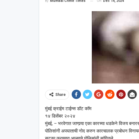
On
Dec 14, 2024
By
Mumbai Crime Times
Share
मुंबई क्राईम टाईम्स डॉट कॉम
१४ डिसेंबर २०२४
मुंबई, – भरवेगात जाणार्‍या एका कारच्या धडकेने विजय बनारसीलाल
पोलिसांनी अपघाताची नोद करुन कारचालक प्रबोधन विनायक ब
सुटका करण्यात आल्याचे पोलिसांनी सांगितले.