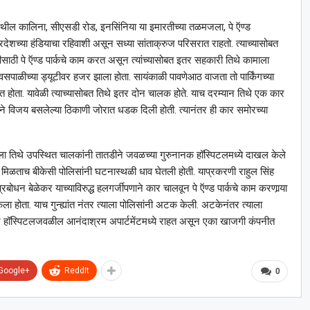
ेथील कालिना, सीएसडी रोड, इनसिंनिया या इमारतीच्या तळमजला, पे ऍण्ड
्रदेशच्या हंडियाचा रहिवाशी असून सध्या सांताक्रुज परिसरात राहतो. त्याच्यासोबत
ठी पे ऍण्ड पार्कचे काम करत असून त्यांच्यासोबत इतर सहकारी तिथे कामाला
सपाळीच्या ड्यूटीवर हजर झाला होता. सायंकाळी पावणेआठ वाजता तो पार्किंगच्या
करत होता. यावेळी त्याच्यासोबत तिथे इतर दोन चालक होते. याच दरम्यान तिथे एक कार
े विजय बसलेल्या ठिकाणी जोरात धडक दिली होती. त्यानंतर ही कार समोरच्या
ाला तिथे उपस्थित चालकांनी तातडीने जवळच्या गुरुनानक हॉस्पिटलमध्ये दाखल केले
हिती मिळताच बीकेसी पोलिसांनी घटनास्थळी धाव घेतली होती. याप्रकरणी राहुल सिंह
रबोधन बेळेकर याच्याविरुद्ध हलगर्जीपणाने कार चालवून पे ऍण्ड पार्कचे काम करणार्‍या
 केला होता. याच गुन्ह्यांत नंतर त्याला पोलिसांनी अटक केली. अटकेनंतर त्याला
र हॉस्पिटलजवळील आनंदाश्रम अपार्टमेंटमध्ये राहत असून एका खाजगी कंपनीत
Google+
ReddIt
0