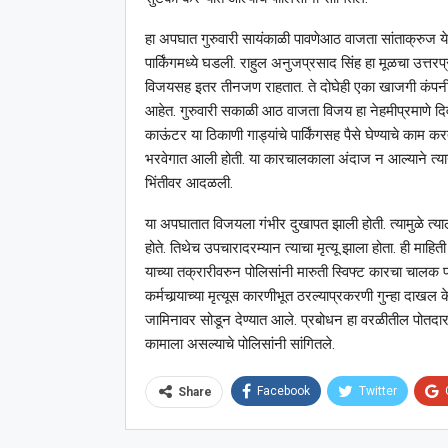
हा अपघात गुरुवारी सायंकाळी पावणेआठ वाजता सांताक्रुज य
पार्किंगमध्ये घडली. राहुल अनुजप्रसाद सिंह हा मूळचा उत्तरप
विजयसह इतर तीनजण राहतात. ते दोघेही एका खाजगी कंपनीसा
आहेत. गुरुवारी सकाळी आठ वाजता विजय हा नेहमीप्रमाणे दिव
काऊंटर या ठिकाणी गाड्यांचे पार्किंगसह पैसे घेण्याचे काम 
भरवेगात आली होती. या कारचालकाला अंदाज न आल्याने त्यान
भिंतीवर आदळली.
या अपघातात विजयला गंभीर दुखापत झाली होती. त्यामुळे त्य
होते. तिथेच उपचारादरम्यान त्याचा मृत्यू झाला होता. ही मा
याच्या तक्रारीवरुन पोलिसांनी मारुती स्विफ्ट कारचा चालक प्
कर्मचार्‍याच्या मृत्यूस कारणीभूत ठरल्याप्रकरणी गुन्हा दाखल
जामिनावर सोडून देण्यात आले. प्रबोधन हा वरळीतील पोतदा
कामाला असल्याचे पोलिसांनी सांगितले.
Facebook
Twitter
Share