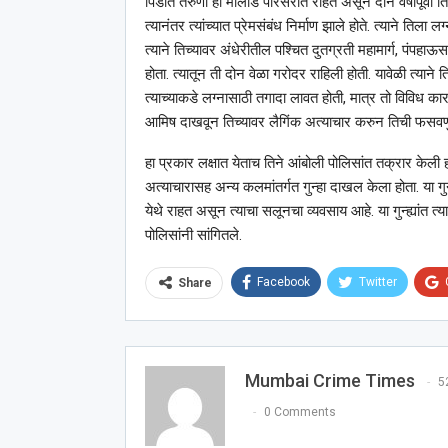
पिडीत तरुणी ही मालाड परिसरात राहत असून दोन वर्षांपूर्वी
त्यानंतर त्यांच्यात प्रेमसंबंध निर्माण झाले होते. त्याने ति
त्याने तिच्यावर अंधेरीतील पश्‍चित दुतग्रती महामार्ग, पंपह
होता. त्यातून ती दोन वेळा गरोदर राहिली होती. यावेळी त्याने त
त्याच्याकडे लग्नासाठी तगादा लावत होती, मात्र तो विविध का
आमिष दाखवून तिच्यावर लैगिंक अत्याचार करुन तिची फसवण
हा प्रकार लक्षात येताच तिने आंबोली पोलिसांत तक्रार केली ह
अत्याचारासह अन्य कलमांतर्गत गुन्हा दाखल केला होता. या गु
येथे राहत असून त्याचा सलूनचा व्यवसाय आहे. या गुन्ह्यांत त
पोलिसांनी सांगितले.
Facebook
Twitter
Share
Mumbai Crime Times
5
0 Comments