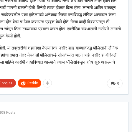
 तिची नसीरशी ओळख झाली होती. या ओळखीनंतर ते दोघेही चांगले मित्र झाले होते.
ला लग्नाची मागणी घातली होती. तिनेही त्यास होकार दिला होता. लग्नाचे आमिष दाखवून
ाऊस सबवेजवळील एका हॉटेलमध्ये अनेकदा तिच्या मनाविरुद्ध लैगिंक अत्याचार केला
िला दोन वेळा गर्भपात करण्यास प्रवृत्त केले होते. गेल्या काही दिवसांपासून ती
रण सांगून तिला टाळण्याचा प्रयत्न करत होता. शारीरिक संबंधासाठी नसीरने लग्नाचे
ुक केली होती.
ोती. या तक्रारीची शहानिशा केल्यानंतर नसीर शाह याच्याविरुद्ध पोलिसांनी लैगिंक
न्ह्यांचा तपास नंतर मेघवाडी पोलिसांकडे सोपविण्यात आला आहे. नसीर हा बोरिवली
्याला पाहिजे आरोपी दाखविण्यात आल्याने त्याचा पोलिसांकडून शोध सुरु असल्याचे
Google+
ReddIt
0
208 Posts