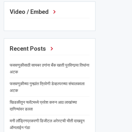
Video / Embed
Recent Posts
फसवणुकीसाठी सायबर ठगांना बँक खाती पुरविणार्‍या तिघांना
अटक
फसवणुकीच्या गुन्ह्यांत त्रिवेणी डेव्हल्परच्या संचालकाला
अटक
खिडकीतून फ्लॅटमध्ये प्रवेश करुन आठ लाखांच्या
दागिन्यांवर डल्ला
मनी लॉड्रिगप्रकरणी डिजीटल अरेस्टची भीती दाखवून
ऑनलाईन गंडा