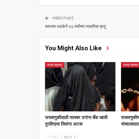
PREV POST
कारच्या धडकेने ४४ वर्षांच्या व्यक्तीचा मृत्यू
You Might Also Like
ताज्या बातम्या
ताज्या बातम्या
फसवणुकीसाठी सायबर ठगांना बँक खाती
फसवणुकीच्या 
पुरविणार्‍या तिघांना अटक
संचालका
PREV
NEXT