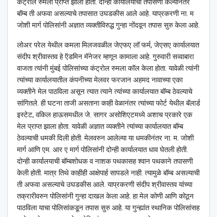
कंट्रोल रुमला प्राप्त झाली होती. दोन्ही कार्यालयाची तपासणी केल्यानंतर
बॉम्ब ती अफवा असल्याचे तपासात उघडकीस आले आहे. याप्रकरणी ना. म
जोशी मार्ग पोलिसांनी अज्ञात व्यक्तीविरुद्ध गुन्हा नोंदवून तपास सुरु केला आहे.
लोअर परेल येथील कमला मिलजवळील जेएफए लॉ फर्म, जेएसए कार्यालयात
संदीप श्रीवास्तव हे ऍडमिन मॅनेजर म्हणून कामाला आहे. गुरुवारी सव्वाबारा
वाजता त्यांनी मुंबई पोलिसांच्या कंट्रोल रुमला कॉल केला होता. यावेळी त्यांनी
त्यांच्या कार्यालयातील कंपनीच्या मेलवर फरजान अहमद नावाच्या एका
व्यक्तीने मेल पाठविला असून त्यात त्याने त्यांच्या कार्यालयात बॉम्ब ठेवल्याचे
सांगितले. ही घटना ताजी असताना काही वेळानंतर त्यांच्या फोर्ट येथील बॅलार्ड
इस्टेट, वकिल हाऊसमधील जे. सागर असोशिएटमध्ये अशाच प्रकारे एक
मेल प्राप्त झाला होता. यावेळी अज्ञात व्यक्तीने त्यांच्या कार्यालयात बॉम्ब
ठेवल्याची धमकी दिली होती. मेलवरुन आलेल्या या धमकीनंतर ना. म. जोशी
मार्ग आणि एम. आर ए मार्ग पोलिसांनी दोन्ही कार्यालयात धाव घेतली होती.
दोन्ही कार्यालयाची बॉम्बशोधक व नाशक पथकासह श्‍वान पथकाने तपासणी
केली होती. मात्र तिथे काहीही आक्षेपार्ह सापडले नाही. त्यामुळे बॉम्ब असल्याची
ती अफवा असल्याचे उघडकीस आले. याप्रकरणी संदीप श्रीवास्तव यांच्या
तक्रारीवरुन पोलिसांनी गुन्हा दाखल केला आहे. हा मेल कोणी आणि कोठून
पाठविला याचा पोलिसांकडून तपास सुरु आहे. या गुन्ह्यांत स्थानिक पोलिसांसह