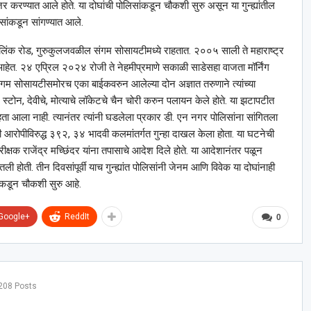
करण्यात आले होते. या दोघांची पोलिसांकडून चौकशी सुरु असून या गुन्ह्यांतील
िसांकडून सांगण्यात आले.
वा लिंक रोड, गुरुकुलजवळील संगम सोसायटीमध्ये राहतात. २००५ साली ते महाराष्ट्र
आहेत. २४ एप्रिल २०२४ रोजी ते नेहमीप्रमाणे सकाळी साडेसहा वाजता मॉर्निंग
ंगम सोसायटीसमोरच एका बाईकवरुन आलेल्या दोन अज्ञात तरुणाने त्यांच्या
स्टोन, देवीचे, मोत्याचे लॉकेटचे चैन चोरी करुन पलायन केले होते. या झटापटीत
ता आला नाही. त्यानंतर त्यांनी घडलेला प्रकार डी. एन नगर पोलिसांना सांगितला
ोन्ही आरोपीविरुद्ध ३९२, ३४ भादवी कलमांतर्गत गुन्हा दाखल केला होता. या घटनेची
ीक्षक राजेंद्र मच्छिंदर यांना तपासाचे आदेश दिले होते. या आदेशानंतर पळून
ली होती. तीन दिवसांपूर्वी याच गुन्ह्यांत पोलिसांनी जेनम आणि विवेक या दोघांनाही
ांकडून चौकशी सुरु आहे.
Google+
ReddIt
0
208 Posts