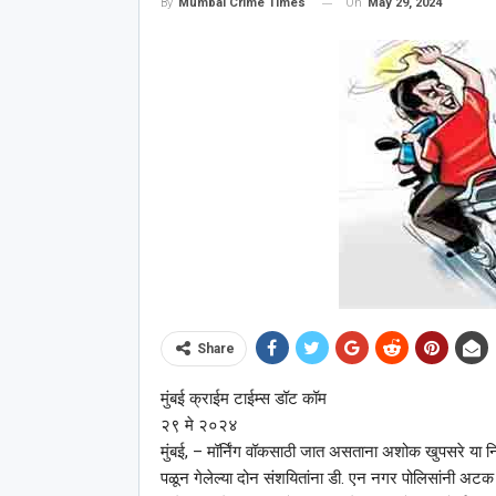
On
May 29, 2024
By
Mumbai Crime Times
Share
मुंबई क्राईम टाईम्स डॉट कॉम
२९ मे २०२४
मुंबई, – मॉर्निंग वॉकसाठी जात असताना अशोक खुपसरे या नि
पळून गेलेल्या दोन संशयितांना डी. एन नगर पोलिसांनी अटक