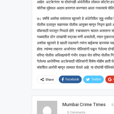
आहेत. अटकेनंतर या दोघांनाही अंधेरीतील लोकल कोर्टात हजर 
चोरीचा मुद्देमाल अद्याप हस्तगत करण्यात आला नसल्याचे पोल
७८ वर्षांचे अशोक वसंतराव खुपसरे हे अंधेरीतील जुहू-वर्सो
पोलीस दलातून सहाय्यक पोलीस आयुक्त म्हणून निवृत्त झाले 
वॉकसाठी घरातून निघाले होते. रस्त्यावरुन चालत असताना स
गळ्यातील दोन लाखांची रुद्राक्ष मणी असलेली, त्यात पुखराज 
अशोक खुपसरे हे खाली पडल्याने त्यांना बाईकचा क्रमांक पाह
होता. त्यांच्या तक्रार अर्जानंतर पोलिसांनी पळून गेलेल्या द
वरिष्ठ पोलीस अधिकार्‍यांनी गंभीर दखल घेत वरिष्ठ पोलीस निर
गेलेल्या आरोपींच्या अटकेसाठी पोलिसांनी विशेष मोहीम हाती घेत
संशशित आरोपी म्हणून ताब्यात घेतले आहे. या दोघांची पोलिस
Facebook
Twitter
Share
Mumbai Crime Times
5
0 Comments