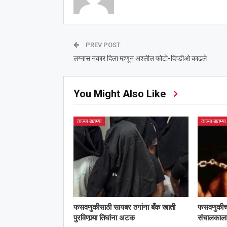
PREV POST
लग्नास नकार दिला म्हणून अश्‍लील फोटो-व्हिडीओ काढले
You Might Also Like
ताज्या बातम्या
ताज्या बातम्या
फसवणुकीसाठी सायबर ठगांना बँक खाती
फसवणुकीच्या 
पुरविणार्‍या तिघांना अटक
संचालका