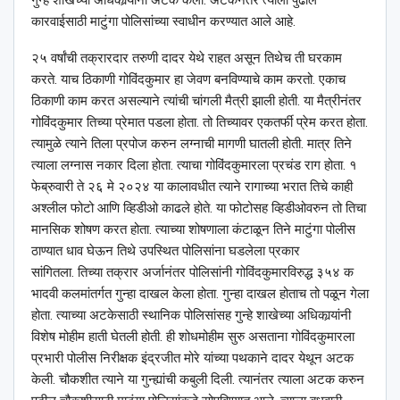
कारवाईसाठी माटुंगा पोलिसांच्या स्वाधीन करण्यात आले आहे.
२५ वर्षांची तक्रारदार तरुणी दादर येथे राहत असून तिथेच ती घरकाम
करते. याच ठिकाणी गोविंदकुमार हा जेवण बनविण्याचे काम करतो. एकाच
ठिकाणी काम करत असल्याने त्यांची चांगली मैत्री झाली होती. या मैत्रीनंतर
गोविंदकुमार तिच्या प्रेमात पडला होता. तो तिच्यावर एकतर्फी प्रेम करत होता.
त्यामुळे त्याने तिला प्रपोज करुन लग्नाची मागणी घातली होती. मात्र तिने
त्याला लग्नास नकार दिला होता. त्याचा गोविंदकुमारला प्रचंड राग होता. १
फेब्रुवारी ते २६ मे २०२४ या कालावधीत त्याने रागाच्या भरात तिचे काही
अश्‍लील फोटो आणि व्हिडीओ काढले होते. या फोटोसह व्हिडीओवरुन तो तिचा
मानसिक शोषण करत होता. त्याच्या शोषणाला कंटाळून तिने माटुंगा पोलीस
ठाण्यात धाव घेऊन तिथे उपस्थित पोलिसांना घडलेला प्रकार
सांगितला. तिच्या तक्रार अर्जानंतर पोलिसांनी गोविंदकुमारविरुद्ध ३५४ क
भादवी कलमांतर्गत गुन्हा दाखल केला होता. गुन्हा दाखल होताच तो पळून गेला
होता. त्याच्या अटकेसाठी स्थानिक पोलिसांसह गुन्हे शाखेच्या अधिकार्‍यांनी
विशेष मोहीम हाती घेतली होती. ही शोधमोहीम सुरु असताना गोविंदकुमारला
प्रभारी पोलीस निरीक्षक इंद्रजीत मोरे यांच्या पथकाने दादर येथून अटक
केली. चौकशीत त्याने या गुन्ह्यांची कबुली दिली. त्यानंतर त्याला अटक करुन