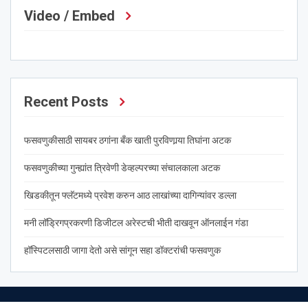
Video / Embed
Recent Posts
फसवणुकीसाठी सायबर ठगांना बँक खाती पुरविणार्‍या तिघांना अटक
फसवणुकीच्या गुन्ह्यांत त्रिवेणी डेव्हल्परच्या संचालकाला अटक
खिडकीतून फ्लॅटमध्ये प्रवेश करुन आठ लाखांच्या दागिन्यांवर डल्ला
मनी लॉड्रिगप्रकरणी डिजीटल अरेस्टची भीती दाखवून ऑनलाईन गंडा
हॉस्पिटलसाठी जागा देतो असे सांगून सहा डॉक्टरांची फसवणुक