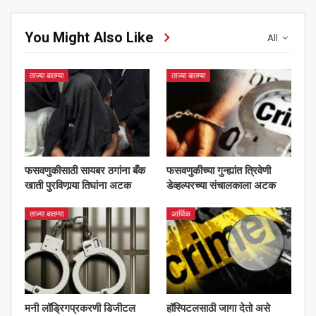
You Might Also Like
All
ताज्या बातम्या
ताज्या बातम्या
फसवणुकीसाठी सायबर ठगांना बँक
फसवणुकीच्या गुन्ह्यांत त्रिवेणी
खाती पुरविणार्‍या तिघांना अटक
डेव्हल्परच्या संचालकाला अटक
ताज्या बातम्या
आर्थिक
मनी लॉड्रिगप्रकरणी डिजीटल
हॉस्पिटलसाठी जागा देतो असे