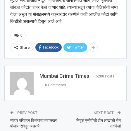
पुढील चौकशीसाठी माटुंगा पोलिसांकडे सोपविण्यात आले. त्याला बुधवारी
लोकल कोर्टात हजर केले जाणार आहे. त्याच्याकडून त्याचा पोलिसांनी जप्त
केला असून या मोबाईलमध्ये तक्रारदार तरुणीचे काही अश्‍लील फोटो आणि
व्हिडीओ असल्याचे दिसून आले आहे.
0
Facebook
Twitter
Share
Mumbai Crime Times
5208 Posts
0 Comments
PREV POST
NEXT POST
मोटार परिवहन विभागाचा हवालदार
निवृत्त एसीपीची दोन लाखांची चैन
पोलीस सेवेतून बडतर्फ
पळविली