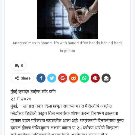
Arrested man in handcuffs with handcuffed hands behind back
in prison
0
Share
मुंबई क्राईम टाईम्स डॉट कॉम
२८ मे २०२४
मुंबई, – लग्नास नकर दिला म्हणून रागाच्या भरात मैत्रिणीचे अश्‍लील
फोटोसह व्हिडीओ काढून तिचा मानसिक शोषण करुन विनयभंग झाल्याचा
प्रकार दादर परिसरात उघडकीस आला आहे. याप्रकरणी विनयभंगाचा गुन्हा
दाखल होताच गोविंदकुमार लक्ष्मण कामत या २५ वर्षांच्या आरोपी मित्राला
गुन्हे शाखेच्या अधिकार्‍यांनी अटक केली. अटकेनंतर त्याला पुढील