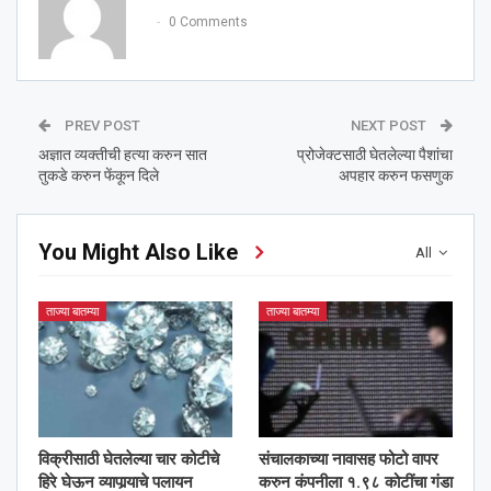
0 Comments
PREV POST
NEXT POST
अज्ञात व्यक्तीची हत्या करुन सात
प्रोजेक्टसाठी घेतलेल्या पैशांचा
तुकडे करुन फेंकून दिले
अपहार करुन फसणुक
You Might Also Like
All
ताज्या बातम्या
ताज्या बातम्या
विक्रीसाठी घेतलेल्या चार कोटीचे
संचालकाच्या नावासह फोटो वापर
हिरे घेऊन व्यापार्‍याचे पलायन
करुन कंपनीला १.९८ कोटींचा गंडा