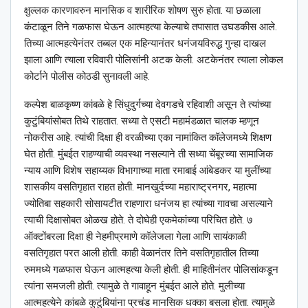
क्षुल्लक कारणावरुन मानसिक व शारीरिक शोषण सुरु होता. या छळाला
कंटाळून तिने गळफास घेऊन आत्महत्या केल्याचे तपासात उघडकीस आले.
तिच्या आत्महत्येनंतर तब्बल एक महिन्यानंतर धनंजयविरुद्ध गुन्हा दाखल
झाला आणि त्याला रविवारी पोलिसांनी अटक केली. अटकेनंतर त्याला लोकल
कोर्टाने पोलीस कोठडी सुनावली आहे.
कल्पेश बाळकृष्ण कांबळे हे सिंधुदुर्गच्या देवगडचे रहिवाशी असून ते त्यांच्या
कुटुंबियांसोबत तिथे राहतात. सध्या ते एसटी महामंडळात चालक म्हणून
नोकरीस आहे. त्यांची दिक्षा ही वरळीच्या एका नामांकित कॉलेजमध्ये शिक्षण
घेत होती. मुंबईत राहण्याची व्यवस्था नसल्याने ती सध्या चेंबूरच्या सामाजिक
न्याय आणि विशेष सहाय्यक विभागाच्या माता रमाबाई आंबेडकर या मुलींच्या
शासकीय वसतिगृहात राहत होती. मानखुर्दच्या महाराष्ट्रनगर, महात्मा
ज्योतिबा सहकारी सोसायटीत राहणारा धनंजय हा त्यांच्या गावचा असल्याने
त्याची दिक्षासोबत ओळख होते. ते दोघेही एकमेकांच्या परिचित होते. ७
ऑक्टोंबरला दिक्षा ही नेहमीप्रमाणे कॉलेजला गेला आणि सायंकाळी
वसतिगृहात परत आली होती. काही वेळानंतर तिने वसतिगृहातील तिच्या
रुममध्ये गळफास घेऊन आत्महत्या केली होती. ही माहितीनंतर पोलिसांकडून
त्यांना समजली होती. त्यामुळे ते गावाहून मुंबईत आले होते. मुलीच्या
आत्महत्येने कांबळे कुटुंबियांना प्रचंड मानसिक धक्का बसला होता. त्यामुळे