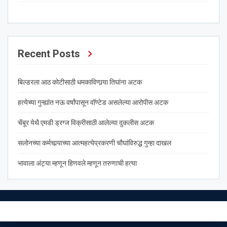
Recent Posts
बिल्डरला आठ कोटीसाठी धमकाविणार्‍या तिघांना अटक
हत्येच्या गुन्ह्यांत नऊ वर्षांपासून वॉण्टेड असलेल्या आरोपीस अटक
चेंबूर येथै एमडी ड्रग्ज विक्रीसाठी आलेल्या दुकलीस अटक
सलोनच्या कर्मचार्‍याच्या आत्महत्येप्रकरणी चौघांविरुद्ध गुन्हा दाखल
भावाला अंट्या म्हणून हिणवले म्हणून तरुणाची हत्या