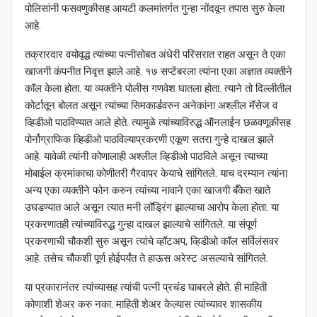
पोलिसांनी फसवणुकीसह आयटी कलमांतर्गत गुन्हा नोंदवून तपास सुरु केला
आहे.
तक्रारदार वयोवृद्ध त्यांच्या पत्नीसोबत अंधेरी परिसरात राहत असून ते एका
खाजगी कंपनीत निवृत्त झाले आहे. १७ सप्टेंबरला त्यांना एका अज्ञात व्यक्तीने
कॉल केला होता. या व्यक्तीने पोलीस गणवेश घातला होता. त्याने तो दिल्लीतील
कोर्टातून बोलत असून त्यांच्या सिमकार्डवरुन अनेकांना अश्‍लील मॅसेज व
व्हिडीओ पाठविण्यात आले होते. त्यामुळे त्यांच्याविरुद्ध ऑनलाईन छळवणूकीसह
पोर्नोग्राफिक व्हिडीओ पाठविल्याप्रकरणी एकूण सतरा गुन्हे दाखल झाले
आहे. यावेळी त्यांनी कोणालाही अश्‍लील व्हिडीओ पाठविले असून त्याच्या
मोबाईल क्रमांकाचा कोणीतरी गैरवापर केयाचे सांगितले. याच दरम्यान त्यांना
अन्य एका व्यक्तीने फोन करुन त्यांच्या नावाने एका खाजगी बँकेत खाते
उघडण्यात आले असून त्यात मनी लॉड्रिंग झाल्याचा आरोप केला होता. या
प्रकरणातही त्यांच्याविरुद्ध गुन्हा दाखल झाल्याचे सांगितले. या संपूर्ण
प्रकरणाची चौकशी सुरु असून त्यांचे व्हॉटअप, व्हिडीओ कॉल सर्विलंसवर
आहे. तसेच चौकशी पूर्ण होईपर्यंत ते हाऊस अरेस्ट असल्याचे सांगितले.
या प्रकारानंतर त्यांच्यासह त्यांची पत्नी प्रचंड घाबरले होते. ही माहिती
कोणाशी शेअर करु नका. माहिती शेअर केल्यास त्यांच्यावर शासकीय