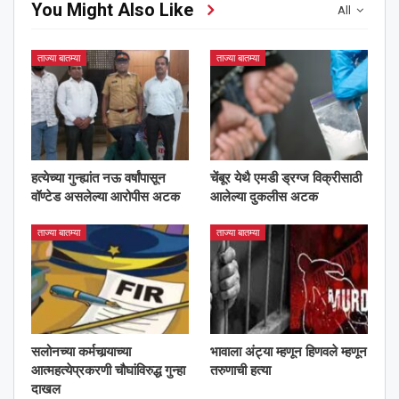
You Might Also Like
All
ताज्या बातम्या
ताज्या बातम्या
हत्येच्या गुन्ह्यांत नऊ वर्षांपासून
चेंबूर येथै एमडी ड्रग्ज विक्रीसाठी
वॉण्टेड असलेल्या आरोपीस अटक
आलेल्या दुकलीस अटक
ताज्या बातम्या
ताज्या बातम्या
सलोनच्या कर्मचार्‍याच्या
भावाला अंट्या म्हणून हिणवले म्हणून
आत्महत्येप्रकरणी चौघांविरुद्ध गुन्हा
तरुणाची हत्या
दाखल