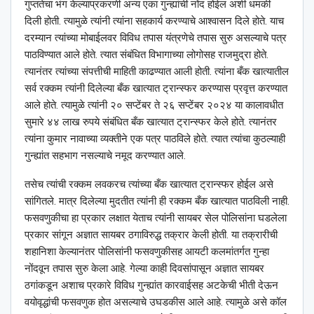
गुप्ततेचा भंग केल्याप्रकरणी अन्य एका गुन्ह्यांची नोंद होईल अशी धमकी
दिली होती. त्यामुळे त्यांनी त्यांना सहकार्य करण्याचे आश्‍वासन दिले होते. याच
दरम्यान त्यांच्या मोबाईलवर विविध तपास यंत्रणेचे तपास सुरु असल्याचे पत्र
पाठविण्यात आले होते. त्यात संबंधित विभागाच्या लोगोसह राजमुद्रा होते.
त्यानंतर त्यांच्या संपत्तीची माहिती काढण्यात आली होती. त्यांना बँक खात्यातील
सर्व रक्कम त्यांनी दिलेल्या बँक खात्यात ट्रान्स्फर करण्यास प्रवृत्त करण्यात
आले होते. त्यामुळे त्यांनी २० सप्टेंबर ते २६ सप्टेंबर २०२४ या कालावधीत
सुमारे ४४ लाख रुपये संबंधित बँक खात्यात ट्रान्स्फर केले होते. त्यानंतर
त्यांना कुमार नावाच्या व्यक्तीने एक पत्र पाठविले होते. त्यात त्यांचा कुठल्याही
गुन्ह्यांत सहभाग नसल्याचे नमूद करण्यात आले.
तसेच त्यांची रक्कम लवकरच त्यांच्या बँक खात्यात ट्रान्स्फर होईल असे
सांगितले. मात्र दिलेल्या मुदतीत त्यांनी ही रक्कम बँक खात्यात पाठविली नाही.
फसवणुकीचा हा प्रकार लक्षात येताच त्यांनी सायबर सेल पोलिसांना घडलेला
प्रकार सांगून अज्ञात सायबर ठगाविरुद्ध तक्रार केली होती. या तक्रारीची
शहानिशा केल्यानंतर पोलिसांनी फसवणुकीसह आयटी कलमांतर्गत गुन्हा
नोंदवून तपास सुरु केला आहे. गेल्या काही दिवसांपासून अज्ञात सायबर
ठगांकडून अशाच प्रकारे विविध गुन्ह्यांत कारवाईसह अटकेची भीती देऊन
वयोवृद्धांची फसवणुक होत असल्याचे उघडकीस आले आहे. त्यामुळे असे कॉल