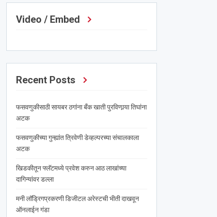
Video / Embed
Recent Posts
फसवणुकीसाठी सायबर ठगांना बँक खाती पुरविणार्‍या तिघांना
अटक
फसवणुकीच्या गुन्ह्यांत त्रिवेणी डेव्हल्परच्या संचालकाला
अटक
खिडकीतून फ्लॅटमध्ये प्रवेश करुन आठ लाखांच्या
दागिन्यांवर डल्ला
मनी लॉड्रिगप्रकरणी डिजीटल अरेस्टची भीती दाखवून
ऑनलाईन गंडा