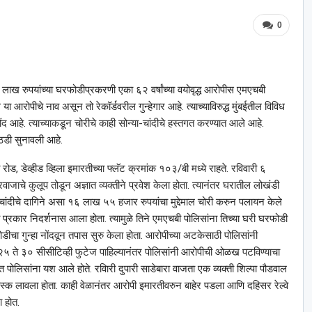
0
ळा लाख रुपयांच्या घरफोडीप्रकरणी एका ६२ वर्षांच्या वयोवृद्ध आरोपीस एमएचबी
आरोपीचे नाव असून तो रेकॉर्डवरील गुन्हेगार आहे. त्याच्याविरुद्ध मुंबईतील विविध
ंद आहे. त्याच्याकडून चोरीचे काही सोन्या-चांदीचे हस्तगत करण्यात आले आहे.
डी सुनावली आहे.
, डेव्हीड व्हिला इमारतीच्या फ्लॅट क्रमांक १०३/बी मध्ये राहते. रविवारी ६
वाजाचे कुलूप तोडून अज्ञात व्यक्तीने प्रवेश केला होता. त्यानंतर घरातील लोखंडी
ंदीचे दागिने असा १६ लाख ५५ हजार रुपयांचा मुद्देमाल चोरी करुन पलायन केले
ा प्रकार निदर्शनास आला होता. त्यामुळे तिने एमएचबी पोलिसांना तिच्या घरी घरफोडी
डीचा गुन्हा नोंदवून तपास सुरु केला होता. आरोपीच्या अटकेसाठी पोलिसांनी
 २५ ते ३० सीसीटिव्ही फुटेज पाहिल्यानंतर पोलिसांनी आरोपीची ओळख पटविण्याचा
पोलिसांना यश आले होते. रविारी दुपारी साडेबारा वाजता एक व्यक्ती शिल्पा पौडवाल
ाला मास्क लावला होता. काही वेळानंतर आरोपी इमारतीवरुन बाहेर पडला आणि दहिसर रेल्वे
 होत.