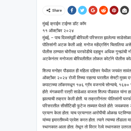
Share
मुंबई क्राईम टाईम्स डॉट कॉम
११ ऑक्टोंबर २०२४
मुंबई, – पाच दिवसांपूर्वी बोरिवली परिसरात झालेल्या साडेसो
पोलिसांनी अटक केली आहे. मनोज महेंद्रसिंग चितालिया असे या 
पोलीस ठाण्यात चोरीसह घरफोडीचे दहाहून अधिक गुन्ह्यांची नो
अटकेनंतर मनोजला बोरिवलीतील लोकल कोर्टाने पोलीस कोठ
शिल्पा मनोहर पौडवाल ही महिला दहिसर येथील जयवंत सावंत रोड
ऑक्टोंबर २०२४ रोजी तिच्या राहत्या घरातील सेफ्टी मुख्य दर
कपाटाच्या लॉकरमधून १७६ ग्रॅम वजनाचे सोन्याचे, १६७० चा
होते. मंगळवारी रात्री साडेआठ वाजता शिल्पा पौडवाल यांना ह
झाल्याची तक्रार केली होती. या तक्रारीनंतर पोलिसांनी घरफो
परिसरातील सीसीटिव्ही फुटेज ताब्यात घेतले होते. जवळपास
प्रयत्न केला होता. याच प्रयत्नात आरोपीची ओळख पटविण्यात 
यांच्या इमारतीमध्ये प्रवेश करत होता. त्याने त्याच्या तोंड
स्थानकात आला होता. तेथून तो विरार रेल्वे स्थानकात उतरला