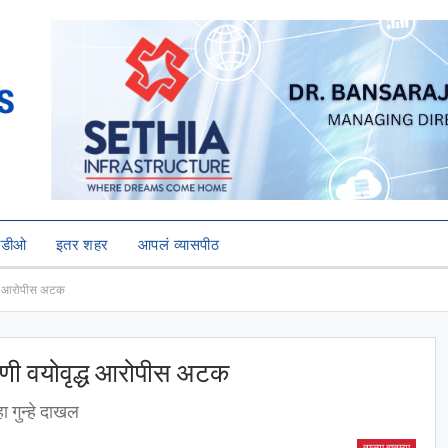
हिडीओ
इतर शहर
आपलं व्यासपीठ
द्ध आरोपीस अटक
रणी वयोवृद्ध आरोपीस अटक
ा गुन्हे दाखल
ताज्या बातम्या