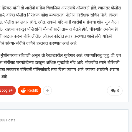
द्र हिरेमठ यांनी तो आरोपी मनोज चितालिया असल्याचे ओळखले होते. त्यानंतर पोलीस
े, वरिष्ठ पोलीस निरीक्षक महेश बळवंतराव, पोलीस निरीक्षक सचिन शिंदे, किरण
टील, पोलीस हवालदार शिंदे, खोत, सवळी, मोरे यांनी आरोपी मनोजचा शोध सुरु केला
ल राहत्या घरातून पोलिसांनी चौकशीसाठी ताब्यात घेतले होते. चौकशीत त्यानेच ही
सांनी अटक करुन बोरिवलीतील लोकल कोर्टात हजर करण्यात आले होते. यावेळी
रीचे सोन्या-चांदीचे दागिने हस्तगत करण्यात आले आहे.
ुंशीनगरचा रहिवाशी असून तो रेकार्डवरील गुन्हेगार आहे. त्याच्याविरुद्ध जुहू, डी. एन
त चोरीसह घरफोडीच्या दहाहून अधिक गुन्ह्यांची नोंद आहे. चौकशीत त्याने बोरिवली
त्याचा लवकरच बोरिवली पोलिसांकडे ताबा दिला जाणार आहे. त्याच्या अटकेने अशाच
ी आहे.
Google+
ReddIt
0
208 Posts