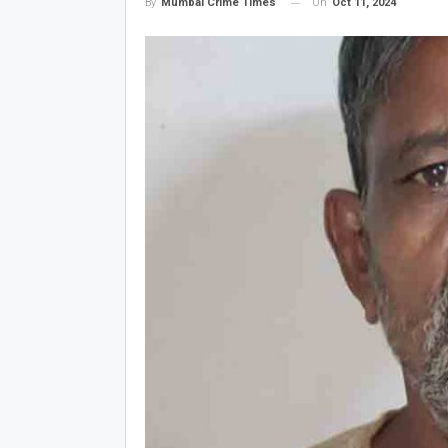
On
Oct 11, 2024
By
Mumbai Crime Times