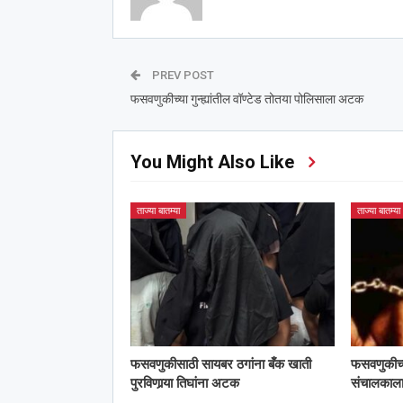
PREV POST
फसवणुकीच्या गुन्ह्यांतील वॉण्टेड तोतया पोलिसाला अटक
You Might Also Like
ताज्या बातम्या
ताज्या बातम्या
फसवणुकीसाठी सायबर ठगांना बँक खाती
फसवणुकीच्या 
पुरविणार्‍या तिघांना अटक
संचालका