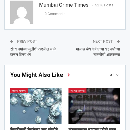
Mumbai Crime Times
5216 Posts
0 Comments
PREV POST
NEXT POST
सोळा वर्षांच्या मुलीशी अश्‍लील चाळे
मालाड येथे बीबीएच्या १९ वर्षांच्या
करुन विनयभंग
तरुणीची आत्महत्या
You Might Also Like
All
ताज्या बातम्या
ताज्या बातम्या
विक्रीसाठी घेतलेल्या चार कोटीचे
संचालकाच्या नावासह फोटो वापर