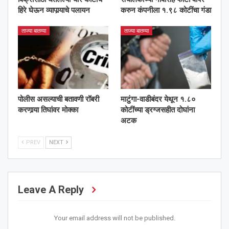
हिरे घेऊन व्यापार्‍याचे पलायन
करुन कंपनीला १.९८ कोटींचा गंडा
ताज्या बातम्या
ताज्या बातम्या
पोलीस असल्याची बतावणी रॉबरी
माटुंगा-वाडीबंदर येथून १.८०
करणार्‍या तिघांवर मोक्का
कोटींच्या ड्रग्जसहीत दोघांना
अटक
PREV
NEXT
Leave A Reply
Your email address will not be published.