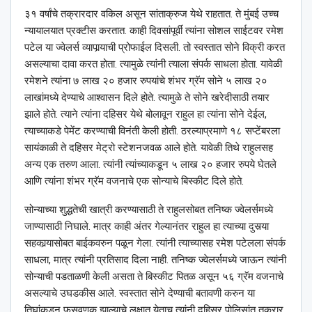
३१ वर्षांचे तक्रारदार वकिल असून सांताक्रुज येथे राहतात. ते मुंबई उच्च
न्यायालयात प्रक्टीस करतात. काही दिवसांपूर्वी त्यांना सोशल साईटवर रमेश
पटेल या ज्वेलर्स व्यापार्‍याची प्रोफाईल दिसली. तो स्वस्तात सोने विक्री करत
असल्याचा दावा करत होता. त्यामुळे त्यांनी त्याला संपर्क साधला होता. यावेळी
रमेशने त्यांना ७ लाख २० हजार रुपयांचे शंभर ग्रॅम सोने ५ लाख २०
लाखांमध्ये देण्याचे आश्‍वासन दिले होते. त्यामुळे ते सोने खरेदीसाठी तयार
झाले होते. त्याने त्यांना दहिसर येथे बोलावून राहुल हा त्यांना सोने देईल,
त्याच्याकडे पेमेंट करण्याची विनंती केली होती. ठरल्याप्रमाणे १८ सप्टेंबरला
सायंकाळी ते दहिसर मेट्रो स्टेशनजवळ आले होते. यावेळी तिथे राहुलसह
अन्य एक तरुण आला. त्यांनी त्यांच्याकडून ५ लाख २० हजार रुपये घेतले
आणि त्यांना शंभर ग्रॅम वजनाचे एक सोन्याचे बिस्कीट दिले होते.
सोन्याच्या शुद्धतेची खात्री करण्यासाठी ते राहुलसोबत तनिष्क ज्वेलर्समध्ये
जाण्यासाठी निघाले. मात्र काही अंतर गेल्यानंतर राहुल हा त्याच्या दुसर्‍या
सहकार्‍यासोबत बाईकवरुन पळून गेला. त्यांनी त्याच्यासह रमेश पटेलला संपर्क
साधला, मात्र त्यांनी प्रतिसाद दिला नाही. तनिष्क ज्वेलर्समध्ये जाऊन त्यांनी
सोन्याची पडताळणी केली असता ते बिस्कीट पितळ असून ५६ ग्रॅम वजनाचे
असल्याचे उघडकीस आले. स्वस्तात सोने देण्याची बतावणी करुन या
तिघांकडून फसवणुक झाल्याचे लक्षात येताच त्यांनी दहिसर पोलिसांत तक्रार