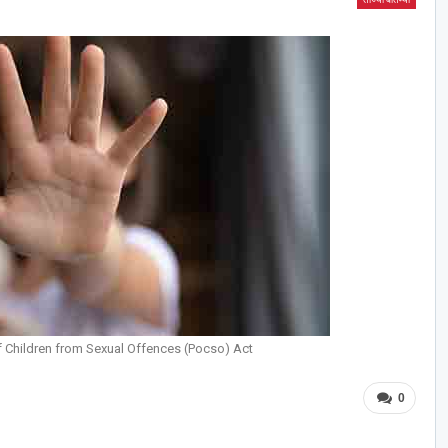
of Children from Sexual Offences (Pocso) Act
0