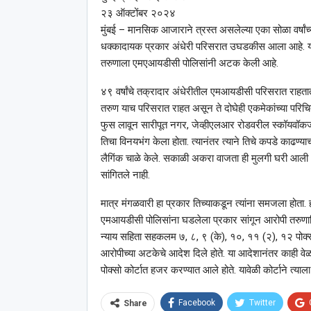
२३ ऑक्टोंबर २०२४
मुंबई – मानसिक आजाराने त्रस्त असलेल्या एका सोळा वर्षांच
धक्कादायक प्रकार अंधेरी परिसरात उघडकीस आला आहे. याप्र
तरुणाला एमएआयडीसी पोलिसांनी अटक केली आहे.
४९ वर्षांचे तक्रादार अंधेरीतील एमआयडीसी परिसरात राहतात.
तरुण याच परिसरात राहत असून ते दोघेही एकमेकांच्या परिचि
फुस लावून सारीपूत नगर, जेव्हीएलआर रोडवरील स्कॉयवॉकजव
तिचा विनयभंग केला होता. त्यानंतर त्याने तिचे कपडे काढण्याचा
लैगिंक चाळे केले. सकाळी अकरा वाजता ही मुलगी घरी आली अ
सांगितले नाही.
मात्र मंगळवारी हा प्रकार तिच्याकडून त्यांना समजला होता. ह
एमआयडीसी पोलिसांना घडलेला प्रकार सांगून आरोपी तरुणाविर
न्याय सहिता सहकलम ७, ८, ९ (के), १०, ११ (२), १२ पोक्सो कल
आरोपीच्या अटकेचे आदेश दिले होते. या आदेशानंतर काही वे
पोक्सो कोर्टात हजर करण्यात आले होते. यावेळी कोर्टाने त्य
Facebook
Twitter
Share