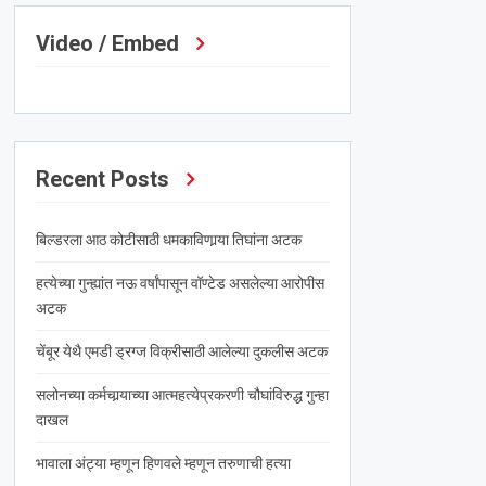
Video / Embed
Recent Posts
बिल्डरला आठ कोटीसाठी धमकाविणार्‍या तिघांना अटक
हत्येच्या गुन्ह्यांत नऊ वर्षांपासून वॉण्टेड असलेल्या आरोपीस
अटक
चेंबूर येथै एमडी ड्रग्ज विक्रीसाठी आलेल्या दुकलीस अटक
सलोनच्या कर्मचार्‍याच्या आत्महत्येप्रकरणी चौघांविरुद्ध गुन्हा
दाखल
भावाला अंट्या म्हणून हिणवले म्हणून तरुणाची हत्या