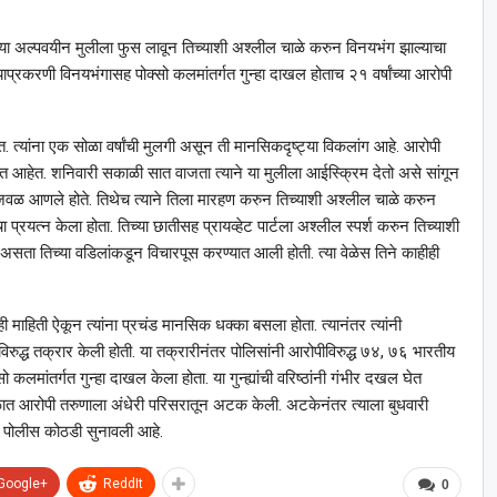
्या अल्पवयीन मुलीला फुस लावून तिच्याशी अश्‍लील चाळे करुन विनयभंग झाल्याचा
करणी विनयभंगासह पोक्सो कलमांतर्गत गुन्हा दाखल होताच २१ वर्षांच्या आरोपी
 त्यांना एक सोळा वर्षांची मुलगी असून ती मानसिकदृष्ट्या विकलांग आहे. आरोपी
त आहेत. शनिवारी सकाळी सात वाजता त्याने या मुलीला आईस्क्रिम देतो असे सांगून
ळ आणले होते. तिथेच त्याने तिला मारहण करुन तिच्याशी अश्‍लील चाळे करुन
 प्रयत्न केला होता. तिच्या छातीसह प्रायव्हेट पार्टला अश्‍लील स्पर्श करुन तिच्याशी
सता तिच्या वडिलांकडून विचारपूस करण्यात आली होती. त्या वेळेस तिने काहीही
ी माहिती ऐकून त्यांना प्रचंड मानसिक धक्का बसला होता. त्यानंतर त्यांनी
ुद्ध तक्रार केली होती. या तक्रारीनंतर पोलिसांनी आरोपीविरुद्ध ७४, ७६ भारतीय
मांतर्गत गुन्हा दाखल केला होता. या गुन्ह्यांची वरिष्ठांनी गंभीर दखल घेत
ळात आरोपी तरुणाला अंधेरी परिसरातून अटक केली. अटकेनंतर त्याला बुधवारी
ाला पोलीस कोठडी सुनावली आहे.
Google+
ReddIt
0