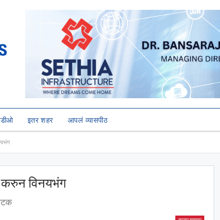
हिडीओ
इतर शहर
आपलं व्यासपीठ
नयभंग
ळे करुन विनयभंग
 अटक
ताज्या बातम्या