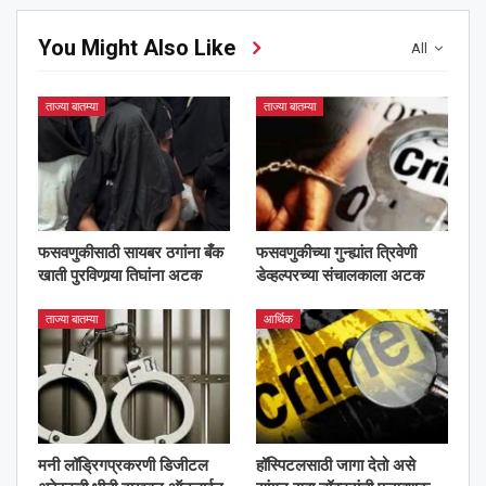
You Might Also Like
All
ताज्या बातम्या
ताज्या बातम्या
फसवणुकीसाठी सायबर ठगांना बँक
फसवणुकीच्या गुन्ह्यांत त्रिवेणी
खाती पुरविणार्‍या तिघांना अटक
डेव्हल्परच्या संचालकाला अटक
ताज्या बातम्या
आर्थिक
मनी लॉड्रिगप्रकरणी डिजीटल
हॉस्पिटलसाठी जागा देतो असे