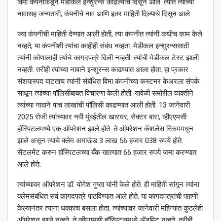
विमा कंपनीकडून मेडीकल इन्शुरन्स काढल्याचे दिसून आले. त्यात त्यांच्या
नावासह जन्मतारी, कंपनीचे नाव आणि इतर माहिती दिल्याचे दिसून आले.
ज्या कंपनीची माहिती देण्यात आली होती, त्या कंपनीत त्यांनी कधीच काम केले
नव्हते, या कंपनीशी त्यांचा काहीही संबंध नव्हता. मेडीकल इन्शुरन्ससाठी
त्यांनी कोणालाही त्यांचे कागदपत्रे दिली नव्हती. त्यांची मेडीकल टेस्ट झाली
नव्हती. तरीही त्यांच्या नावाने इन्शुरन्स काढण्यात आला होता. हा प्रकार
संशयास्पद वाटताच त्यांनी संबंधित विमा कंपनीच्या कस्टमर केअरला संपर्क
साधून त्यांच्या पॉलिसीबाबत विचारणा केली होती. यावेळी समोरील व्यक्तीने
त्यांच्या नावाने पाच लाखांची पॉलिसी काढण्यात आली होती. 13 जानेवारी
2025 रोजी त्यांच्यावर नवी मुंबईतील खारघर, सेक्टर बारा, व्हीएएमसी
हॉस्पिटलमध्ये एक ऑपरेशन झाले होते. ते ऑपरेशन कॅशलेस स्किममधून
झाले असून त्याचे क्लेम अमाऊंड 3 लाख 56 हजार 038 रुपये होते.
सेंटलमेंट करुन हॉस्पिटलच्या बँक खात्यात 66 हजार रुपये जमा करण्यात
आले होते.
त्यांच्यावर ऑपरेशन डॉ. योगेश गुप्ता यांनी केले होते. ही माहिती सांगून त्यांना
क्लेमसंबंधित सर्व कागदपत्रे पाठविण्यात आले होते. या कागदपत्रांची पाहणी
केल्यानंतर त्यांना धक्काच बसला होता. त्यांच्यावर जानेवारी महिन्यांत कुठलेही
ऑपरेशन झाले नव्हते. ते व्हीएएमसी हॉस्पिटलमध्ये अ‍ॅडमिट नव्हते. तरीही