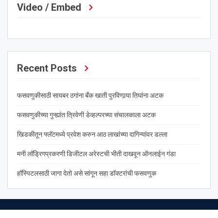
Video / Embed
Recent Posts
फसवणुकीसाठी सायबर ठगांना बँक खाती पुरविणार्‍या तिघांना अटक
फसवणुकीच्या गुन्ह्यांत त्रिवेणी डेव्हल्परच्या संचालकाला अटक
खिडकीतून फ्लॅटमध्ये प्रवेश करुन आठ लाखांच्या दागिन्यांवर डल्ला
मनी लॉड्रिगप्रकरणी डिजीटल अरेस्टची भीती दाखवून ऑनलाईन गंडा
हॉस्पिटलसाठी जागा देतो असे सांगून सहा डॉक्टरांची फसवणुक