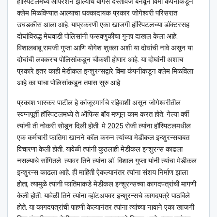
हॉस्पिटलमध्ये ऑपरेशन झाल्याचे बोगस दस्तावेज बनवून विमा कंपनीकडून
क्लेम मिळविण्यात आल्याचा धक्कादायक प्रकार जोगेश्वरी परिसरात
उघडकीस आला आहे. याप्रकरणी एका खाजगी हॉस्पिटलच्या डॉक्टरसह
दोघांविरुद्ध मेघवाडी पोलिसांनी फसवणुकीचा गुन्हा दाखल केला आहे.
विशालबाबू रामजी गुप्ता आणि योगेश शुक्ला अशी या दोघांची नावे असून या
दोघांची लवकरच पोलिसांकडून चौकशी होणार आहे. या दोघांनी अशाच
प्रकारे इतर काही मेडीकल इन्शुरन्सद्वारे विमा कंपनीकडून क्लेम मिळविला
आहे का याचा पोलिसांकडून तपास सुरु आहे.
प्रकाश भास्कर पाटील हे कांजूरमार्गचे रहिवाशी असून जोगेश्वरीतील
स्वप्नपूर्ती हॉस्पिटलमध्ये ते ऑफिस बॉय म्हणून काम करत होते. गेल्या वर्षी
त्यांनी ती नोकरी सोडून दिली होती. मे 2025 रोजी त्यांना हॉस्पिटलमधील
एक कर्मचारी फातिमा खानने कॉल करुन त्यांच्या मेडीकल इन्शुरन्सबाबत
विचारणा केली होती. यावेळी त्यांनी कुठलाही मेडीकल इन्शुरन्स काढला
नसल्याचे सांगितले. त्यावर तिने त्यांना डॉ. विशाल गुप्ता यांनी त्यांचा मेडीकल
इन्शुरन्स काढला आहे. ही माहिती ऐकल्यानंतर त्यांना संशय निर्माण झाला
होता, त्यामुळे त्यांनी फातिमाकडे मेडीकल इन्शुरन्सच्या कागदपत्रांची मागणी
केली होती. यावेळी तिने त्यांना व्हॉटअपवर इन्शुरन्सचे कागदपत्रे पाठविले
होते. या कागदपत्रांची पाहणी केल्यानंतर त्यांना त्यांच्या नावाने एका खाजगी