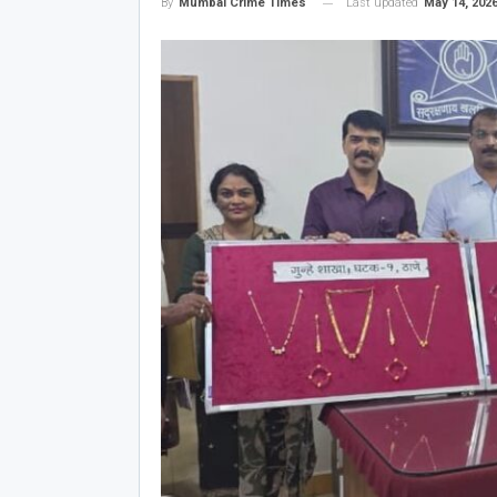
Last updated
May 14, 202
By
Mumbai Crime Times