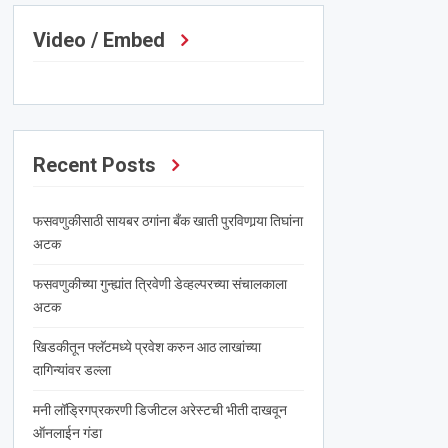
Video / Embed
Recent Posts
फसवणुकीसाठी सायबर ठगांना बँक खाती पुरविणार्‍या तिघांना
अटक
फसवणुकीच्या गुन्ह्यांत त्रिवेणी डेव्हल्परच्या संचालकाला
अटक
खिडकीतून फ्लॅटमध्ये प्रवेश करुन आठ लाखांच्या
दागिन्यांवर डल्ला
मनी लॉड्रिगप्रकरणी डिजीटल अरेस्टची भीती दाखवून
ऑनलाईन गंडा