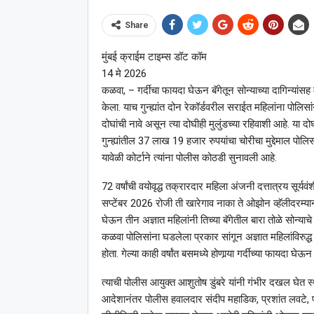
Share
मुंबई क्राईम टाइम्स डॉट कॉम
14 मे 2026
कळवा, – गर्दीचा फायदा घेऊन बॅगेतून सोन्याच्या दागिन्यांसह मौ
केला. याच गुन्ह्यांत दोन रेकॉर्डवरील सराईत महिलांना प
दोघांची नावे असून त्या दोघीही मुलुंडच्या रहिवाशी आहे. या 
गुन्ह्यांतील 37 लाख 19 हजार रुपयांचा चोरीचा मुद्देमाल पो
यावेळी कोर्टाने त्यांना पोलीस कोठडी सुनावली आहे.
72 वर्षांची वयोवृद्ध तक्रारदार महिला अंजनी दत्तात्रय सूर्यव
सप्टेंबर 2026 रोजी ती खारेगाव नाका ते ओझोन व्हॅलीदरम्यान
घेऊन तीन अज्ञात महिलांनी तिच्या बॅगेतील बारा तोळे सोन्याचे
कळवा पोलिसांना घडलेला प्रकार सांगून अज्ञात महिलांविरुद्ध 
होता. गेल्या काही वर्षांत बसमध्ये होणार्‍या गर्दीच्या फायदा घ
त्याची पोलीस आयुक्त आशुतोष डुंबरे यांनी गंभीर दखल घेत स
आदेशानंतर पोलीस हवालदार संदीप महाडिक, प्रशांत लवटे, 