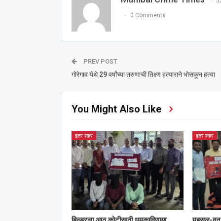
5
0 Comments
PREV POST
गोरेगाव येथे 29 वर्षांच्या तरुणाची तिक्ष्ण हत्याराने भोसकून हत्या
You Might Also Like
इतर शहर
इतर शहर
बिल्डरला आठ कोटीसाठी धमकाविणार्‍या
महसूल-वन 