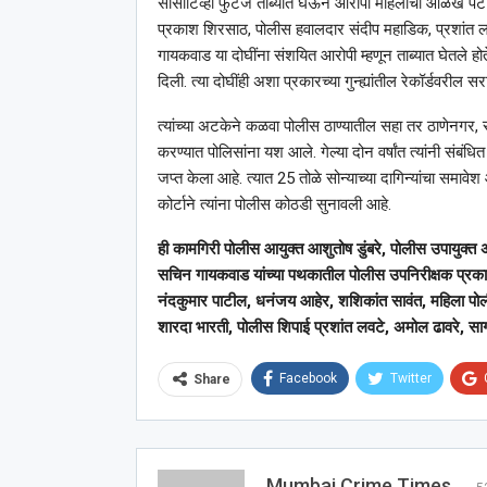
सीसीटिव्ही फुटेज ताब्यात घेऊन आरोपी महिलांची ओळख पटवि
प्रकाश शिरसाठ, पोलीस हवालदार संदीप महाडिक, प्रशांत लव
गायकवाड या दोघींना संशयित आरोपी म्हणून ताब्यात घेतले होते.
दिली. त्या दोघींही अशा प्रकारच्या गुन्ह्यांतील रेकॉर्डवरील सर
त्यांच्या अटकेने कळवा पोलीस ठाण्यातील सहा तर ठाणेनगर, 
करण्यात पोलिसांना यश आले. गेल्या दोन वर्षांत त्यांनी संबंधित 
जप्त केला आहे. त्यात 25 तोळे सोन्याच्या दागिन्यांचा समाव
कोर्टाने त्यांना पोलीस कोठडी सुनावली आहे.
ही कामगिरी पोलीस आयुक्त आशुतोष डुंबरे, पोलीस उपायुक्त
सचिन गायकवाड यांच्या पथकातील पोलीस उपनिरीक्षक प्र
नंदकुमार पाटील, धनंजय आहेर, शशिकांत सावंत, महिला पो
शारदा भारती, पोलीस शिपाई प्रशांत लवटे, अमोल ढावरे, सा
Facebook
Twitter
Share
Mumbai Crime Times