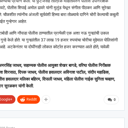
ण्याचा प्रयत्न केला. या फुटेजसह तांत्रिक माहितीवरुन पोलीस उपनिरीक्षक
टे, पोलीस शिपाई अमोल ढावरे यांनी मुलुंड येथून संगीता पीठकर आणि सुरेखा
 चौकशीत त्यांनीच अंजली सूर्यवंशी हिच्या बारा तोळ्याचे दागिने चोरी केल्याची कबुली
ाईत गुन्हेगार आहेत.
राबोडी आणि नौपाडा पोलीस ठाण्यातील प्रत्येकी एक अशा नऊ गुन्ह्यांची उकल
गुन्हे केले होते. या गुन्ह्यांतील 37 लाख 19 हजार रुपयांचा चोरीचा मुद्देमाल पोलिसांनी
ेश आहे. अटकेनंतर या दोघींनाही लोकल कोर्टात हजर करण्यात आले होते, यावेळी
 अमरसिंह जाधव, सहाय्यक पोलीस आयुक्त शेखर बागडे, वरिष्ठ पोलीस निरीक्षक
काश शिरसाठ, दिपक जाधव, पोलीस हवालदार अविनाश पाटील, संदीप महाडिक,
लीस हवालदार मलिका बहिरम, दिपाली जाधव, महिला पोलीस नाईक सुनिता चव्हाण,
गर सुरळकर यांनी केली.
Google+
ReddIt
0