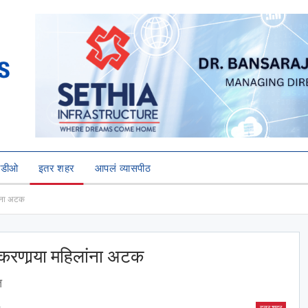
हिडीओ
इतर शहर
आपलं व्यासपीठ
ांना अटक
करणार्‍या महिलांना अटक
त
इतर शहर