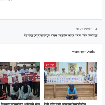
208 Posts
NEXT POST
मेडीकल इन्शुरन्स काढून बोगस दस्तावेज सादर करुन क्लेम मिळविला
More From Author
इतर शहर
विभागात नोकरीच्या आमिषाने गंडा
रेल्वे हद्दीत गुन्हे करणार्‍या रेकॉर्डवरील