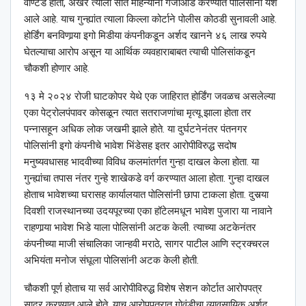
वॉण्टेड होता, अखेर त्याला सात महिन्यांनी गजाआड करण्यात पोलिसांना यश
आले आहे. याच गुन्ह्यांत त्याला किल्ला कोर्टाने पोलीस कोठडी सुनावली आहे.
होर्डिंग बनविणार्‍या इगो मिडीया कंपनीकडून अर्शद खानने ४६ लाख रुपये
घेतल्याचा आरोप असून या आर्थिक व्यवहाराबाबत त्याची पोलिसांकडून
चौकशी होणार आहे.
१३ मे २०२४ रोजी घाटकोपर येथे एक जाहिरात होर्डिंग जवळच असलेल्या
एका पेट्रोलपंपावर कोसळून त्यात सतराजणांचा मृत्यू झाला होता तर
पन्नासहून अधिक लोक जखमी झाले होते. या दुर्घटनेनंतर पंतनगर
पोलिसांनी इगो कंपनीचे भावेश भिंडेसह इतर आरोपीविरुद्ध सदोष
मनुष्यवधासह भादवीच्या विविध कलमांतर्गत गुन्हा दाखल केला होता. या
गुन्ह्यांचा तपास नंतर गुन्हे शाखेकडे वर्ग करण्यात आला होता. गुन्हा दाखल
होताच भावेशच्या घरासह कार्यालयात पोलिसांनी छापा टाकला होता. दुसर्‍या
दिवशी राजस्थानच्या उदयपूरच्या एका हॉटेलमधून भावेश पुजारा या नावाने
राहणार्‍या भावेश भिडे याला पोलिसांनी अटक केली. त्याच्या अटकेनंतर
कंपनीच्या माजी संचालिका जान्हवी मराठे, सागर पाटील आणि स्ट्रक्चरल
अभियंता मनोज संघूला पोलिसांनी अटक केली होती.
चौकशी पूर्ण होताच या सर्व आरोपीविरुद्ध विशेष सेशन कोर्टात आरोपपत्र
सादर करण्यात आले होते. याच आरोपपत्रात गोवंडीचा व्यावसायिक अर्शद