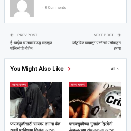
0 Comments
PREV POST
NEXT POST
ई-बाईक चालकाविरुद्ध वाहतूक
कौटुंबिक वादातून पत्नीची पतीकडून
पोलिसांची मोहीम
हत्या
You Might Also Like
All
ताज्या बातम्या
ताज्या बातम्या
फसवणुकीसाठी सायबर ठगांना बँक
फसवणुकीच्या गुन्ह्यांत त्रिवेणी
खाती पुरविणार्‍या तिघांना अटक
डेव्हल्परच्या संचालकाला अटक