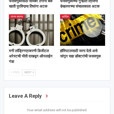
फसवणुकीसाठी सायबर ठगांना बँक
फसवणुकीच्या गुन्ह्यांत त्रिवेणी
खाती पुरविणार्‍या तिघांना अटक
डेव्हल्परच्या संचालकाला अटक
ताज्या बातम्या
आर्थिक
मनी लॉड्रिगप्रकरणी डिजीटल
हॉस्पिटलसाठी जागा देतो असे
अरेस्टची भीती दाखवून ऑनलाईन
सांगून सहा डॉक्टरांची फसवणुक
गंडा
PREV
NEXT
Leave A Reply
Your email address will not be published.