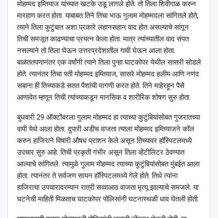
मोहम्मद इम्तियाज यांच्यात खटके उडू लागले होते. तो तिला शिवीगाळ करुन
मारहाण करत होता. याबाबत तिने तिचा भाऊ गुलाम मोहम्मदला सांगितले होते,
त्याने तिला कुटुंबात अशा प्रकारे लहानसहान वाद होत असल्याचे सांगून
तिची समजूत काढण्याचा प्रयत्न केला होता. मात्र त्यांच्यातील वाद संपत
नसल्याने तो तिला घेऊन उत्तरप्रदेशातील गावी घेऊन आला होता.
बाळंततपणानंतर एक वर्षांनी त्याने तिला पुन्हा घाटकोपर येथील सासरी सोडले
होते. त्यानंतर तिचा पती मोहम्मद इम्तियाज, सासरे मोहम्मद हलीम आणि नणंद
सबाना ही तिच्याकडे सतत पैशांची मागणी करत होते. तिने माहेरहून पैसे
आणावेत म्हणून तिची त्यांच्याकडून मानसिक व शारीरिक शोषण सुरु होता.
बुधवारी 29 ऑक्टोंबरला गुलाम मोहम्मद हा त्याच्या कुटुंबियांसोबत गुजरातच्या
वापी येथे आला होता. दुपारी अडीच वाजता त्याला मोहम्मद इम्तियाजने कॉल
करुन हाजिराने विषारी औषध प्राशन केले असून तिच्यावर हॉस्पिटलमध्ये
उपचार सुरु आहे. तिची प्रकृती गंभीर असून तिला व्हेंटीलिटर ठेवण्यात
आल्याचे सांगितले. त्यामुळे गुलाम मोहम्मद त्याच्या कुटुंबियांसोबत मुंबईत आला
होता. त्यानंतर ते सर्वजण सायन हॉस्पिटलमध्ये गेले होते. तिथे त्यांना
हाजिराचा उपचारादरम्यान रात्री सव्वाआठ वाजता मृत्यू झाल्याचे समजले. या
घटनेची माहिती मिळताच घाटकोपर पोलिसांनी घटनास्थळी धाव घेतली होती.