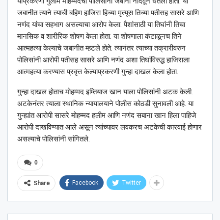
याप्रकरणी गुलाम मोहम्मदची पोलिसांनी जबानी नोंदवून घेतली होती. या
जबानीत त्याने त्याची बहिण हाजिरा हिच्या मृत्यूस तिच्या पतीसह सासरे आणि
नणंद यांचा सहभाग असल्याचा आरोप केला. पैशांसाठी या तिघांनी तिचा
मानसिक व शारीरिक शोषण केला होता. या शोषणाला कंटाळूनच तिने
आत्महत्या केल्याचे जबानीत म्हटले होते. त्यानंतर त्याच्या तक्रारीवरुन
पोलिसांनी आरोपी पतीसह सासरे आणि नणंद अशा तिघांविरुद्ध हाजिराला
आत्महत्या करण्यास प्रवृत्त केल्याप्रकरणी गुन्हा दाखल केला होता.
गुन्हा दाखल होताच मोहम्मद इम्तियाज खान याला पोलिसांनी अटक केली.
अटकेनंतर त्याला स्थानिक न्यायालयाने पोलीस कोठडी सुनावली आहे. या
गुन्ह्यांत आरोपी सासरे मोहम्मद हलीम आणि नणंद सबाना खान हिला पाहिजे
आरोपी दाखविण्यात आले असून त्यांच्यावर लवकरच अटकेची कारवाई होणार
असल्याचे पोलिसांनी सांगितले.
0
Facebook
Twitter
Share