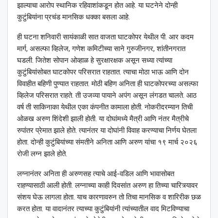
झाल्याचा आरोप स्थानिक रहिवाशांकडून होत आहे. या घटनेने दोन्ही
कुटुंबियांना प्रचंड मानसिक धक्का बसला आहे.
ही घटना शनिवारी सायंकाळी सात वाजता घाटकोपर येथील पी. आर कदम
मार्ग, असल्फा व्हिलेज, गणेश कमिटीच्या साने गुरुजीनगर, शांतीनगरात
घडली. जितेश सोपान ओव्हाळ हे सुरक्षारक्षक असून सध्या त्यांच्या
कुटुंबियांसोबत घाटकोपर परिसरात राहतात. त्याचा मोठा भाऊ आणि दोन
विवाहीत बहिणी पुण्यात राहतात. मोठी बहिण अनिता ही घाटकोपरच्या असल्फा
व्हिलेज परिसरात राहते. ती उजव्या पायाने अपंग असून लंगडत चालते. आठ
वर्ष ती साकिनाका येथील एका कंपनीत कामाला होती. नोकरीदरम्यान तिची
ओळख अरुण शिंदेशी झाली होती. या दोघांमध्ये मैत्री आणि नंतर मैत्रीचे
रुपांतर प्रेमात झाले होते. त्यानंतर या दोघांनी विवाह करण्याचा निर्णय घेतला
होता. दोन्ही कुटुंबियांच्या संमतीने अनिता आणि अरुण यांचा १९ मार्च २०२६
रोजी लग्न झाले होते.
लग्नानंतर अनिता ही अरुणसह त्याचे आई-वडिल आणि भावासोबत
राहण्यासाठी आली होती. लग्नाच्या काही दिवसांत अरुण हा तिच्या चारित्र्यावर
संशय घेऊ लागला होता. याच कारणावरुन तो तिचा मानसिक व शारिरीक छळ
करत होता. या वादानंतर त्याच्या कुटुंबियांनी त्यांच्यातील वाद मिटविण्याचा