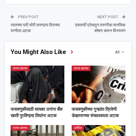
PREV POST
NEXT POST
स्वतच्या घरी चोरी करणार्‍या दिराच्या
एकतर्फी प्रेमातून तरुणीचा मानसिक
पत्नीला अटक
शोषण करुन विनयभंग
You Might Also Like
All
ताज्या बातम्या
ताज्या बातम्या
फसवणुकीसाठी सायबर ठगांना बँक
फसवणुकीच्या गुन्ह्यांत त्रिवेणी
खाती पुरविणार्‍या तिघांना अटक
डेव्हल्परच्या संचालकाला अटक
ताज्या बातम्या
आर्थिक