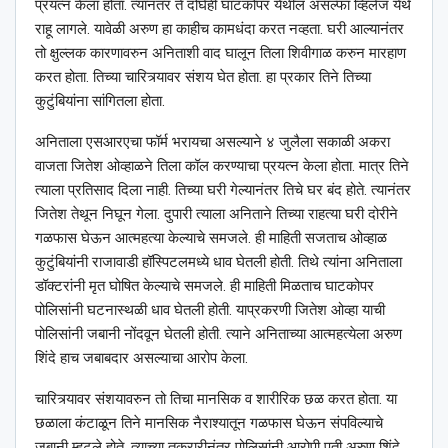
प्रयत्न केला होता. त्यानंतर ते दोघेही घाटकोपर येथील असल्फा व्हिलेज येथे
राहू लागले. यावेळी अरुण हा काहीच कामधंदा करत नव्हता. घरी आल्यानंतर
तो क्षुल्लक कारणावरुन अनिताशी वाद घालून तिला शिवीगाळ करुन मारहाण
करत होता. तिच्या चारित्र्यावर संशय घेत होता. हा प्रकार तिने तिच्या
कुटुंबियांना सांगितला होता.
अनिताला एसआरएचा फॉर्म भरायचा असल्याने ४ जुलैला सकाळी अकरा
वाजता जितेश ओव्हाळने तिला कॉल करण्याचा प्रयत्न केला होता. मात्र तिने
त्याला प्रतिसाद दिला नाही. तिच्या घरी गेल्यानंतर तिचे घर बंद होते. त्यानंतर
जितेश तेथून निघून गेला. दुपारी त्याला अनिताने तिच्या राहत्या घरी दोरीने
गळफास घेऊन आत्महत्या केल्याचे समजले. ही माहिती सजताच ओव्हाळ
कुटुंबियांनी राजावाडी हॉस्पिटलमध्ये धाव घेतली होती. तिथे त्यांना अनिताला
डॉक्टरांनी मृत घोषित केल्याचे समजले. ही माहिती मिळताच घाटकोपर
पोलिसांनी घटनास्थळी धाव घेतली होती. याप्रकरणी जितेश ओव्हा याची
पोलिसांनी जबानी नोंदवून घेतली होती. त्याने अनिताच्या आत्महत्येला अरुण
शिंदे हाच जबाबदार असल्याचा आरोप केला.
चारित्र्यावर संशयावरुन तो तिचा मानसिक व शारीरिक छळ करत होता. या
छळाला कंटाळून तिने मानसिक नैराश्यातून गळफास घेऊन संपविल्याचे
जबानी म्हटले होते. त्याच्या तक्रारीनंतर पोलिसांनी आरोपी पती अरुण शिंदे