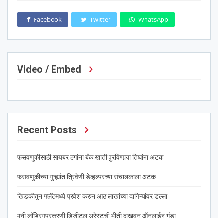
Facebook
Twitter
WhatsApp
Video / Embed
Recent Posts
फसवणुकीसाठी सायबर ठगांना बँक खाती पुरविणार्‍या तिघांना अटक
फसवणुकीच्या गुन्ह्यांत त्रिवेणी डेव्हल्परच्या संचालकाला अटक
खिडकीतून फ्लॅटमध्ये प्रवेश करुन आठ लाखांच्या दागिन्यांवर डल्ला
मनी लॉड्रिगप्रकरणी डिजीटल अरेस्टची भीती दाखवून ऑनलाईन गंडा