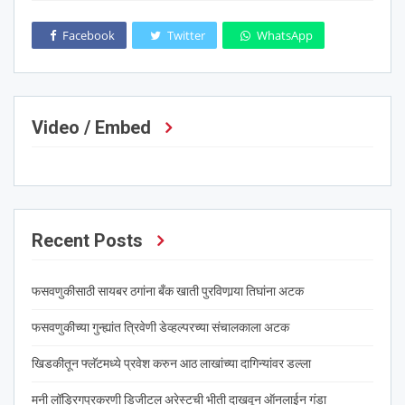
Facebook
Twitter
WhatsApp
Video / Embed
Recent Posts
फसवणुकीसाठी सायबर ठगांना बँक खाती पुरविणार्‍या तिघांना अटक
फसवणुकीच्या गुन्ह्यांत त्रिवेणी डेव्हल्परच्या संचालकाला अटक
खिडकीतून फ्लॅटमध्ये प्रवेश करुन आठ लाखांच्या दागिन्यांवर डल्ला
मनी लॉड्रिगप्रकरणी डिजीटल अरेस्टची भीती दाखवून ऑनलाईन गंडा