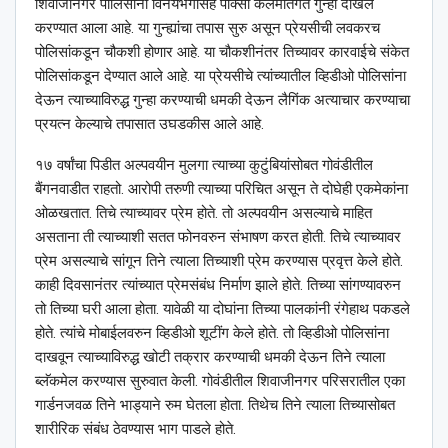
शिवाजीनगर पोलिसांनी विनयभंगासह पोक्सो कलमांतर्गत गुन्हा दाखल
करण्यात आला आहे. या गुन्ह्यांचा तपास सुरु असून प्रेयसीची लवकरच
पोलिसांकडून चौकशी होणार आहे. या चौकशीनंतर तिच्यावर कारवाईचे संकेत
पोलिसांकडून देण्यात आले आहे. या प्रेयसीचे त्यांच्यातील व्हिडीओ पोलिसांना
देऊन त्याच्याविरुद्ध गुन्हा करण्याची धमकी देऊन लैगिंक अत्याचार करण्याचा
प्रयत्न केल्याचे तपासात उघडकीस आले आहे.
१७ वर्षांचा पिडीत अल्पवयीन मुलगा त्याच्या कुटुंबियांसोबत गोवंडीतील
बैंगनवाडीत राहतो. आरोपी तरुणी त्याच्या परिचित असून ते दोघेही एकमेकांना
ओळखतात. तिचे त्याच्यावर प्रेम होते. तो अल्पवयीन असल्याचे माहित
असताना ती त्याच्याशी सतत फोनवरुन संभाषण करत होती. तिचे त्याच्यावर
प्रेम असल्याचे सांगून तिने त्याला तिच्याशी प्रेम करण्यास प्रवृत्त केले होते.
काही दिवसानंतर त्यांच्यात प्रेमसंबंध निर्माण झाले होते. तिच्या सांगण्यावरुन
तो तिच्या घरी आला होता. यावेळी या दोघांना तिच्या पालकांनी रंगेहाथ पकडले
होते. त्यांचे मोबाईलवरुन व्हिडीओ शूटींग केले होते. तो व्हिडीओ पोलिसांना
दाखवून त्याच्याविरुद्ध खोटी तक्रार करण्याची धमकी देऊन तिने त्याला
ब्लॅकमेल करण्यास सुरुवात केली. गोवंडीतील शिवाजीनगर परिसरातील एका
गार्डनजवळ तिने भाड्याने रुम घेतला होता. तिथेच तिने त्याला तिच्यासोबत
शारीरिक संबंध ठेवण्यास भाग पाडले होते.