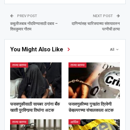
PREV POST
NEXT POST
कबुलीजबाब नोंदविण्यासाठी दबाव –
दागिन्यांसह चारित्र्याच्या संशयावरुन
शिवकुमार गौतम
पत्नीची हत्या
You Might Also Like
All
ताज्या बातम्या
ताज्या बातम्या
फसवणुकीसाठी सायबर ठगांना बँक
फसवणुकीच्या गुन्ह्यांत त्रिवेणी
खाती पुरविणार्‍या तिघांना अटक
डेव्हल्परच्या संचालकाला अटक
ताज्या बातम्या
आर्थिक