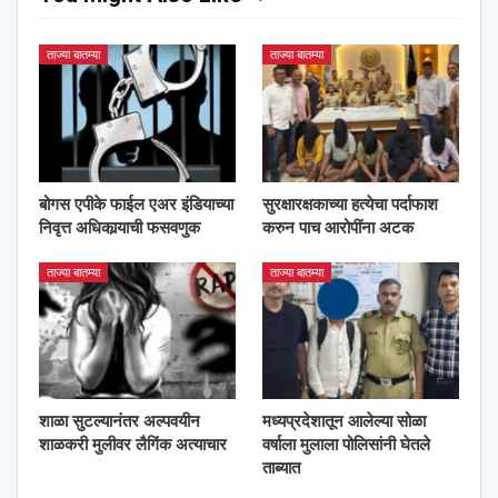
ताज्या बातम्या
ताज्या बातम्या
बोगस एपीके फाईल एअर इंडियाच्या
सुरक्षारक्षकाच्या हत्येचा पर्दाफाश
निवृत्त अधिकार्‍याची फसवणुक
करुन पाच आरोपींना अटक
ताज्या बातम्या
ताज्या बातम्या
शाळा सुटल्यानंतर अल्पवयीन
मध्यप्रदेशातून आलेल्या सोळा
शाळकरी मुलीवर लैगिंक अत्याचार
वर्षाला मुलाला पोलिसांनी घेतले
ताब्यात