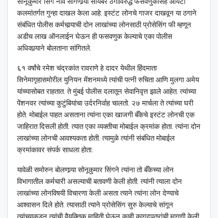
सोनूकुमार सिंग नाव सांगणार्‍या सायबर ठगाविरुद्ध फसवणुकीसह आयटी
कलमांतर्गत गुन्हा दाखल केला आहे. इस्टंट लोनचे गाजर दाखवून या ठगाने
संबंधित पोलीस कर्मचार्‍याची दोन लाखांच्या लोनसाठी प्रोसेसिंग फी म्हणून
अडीच लाख ऑनलाईन घेऊन ही फसवणुक केल्याचे एका पोलीस
अधिकार्‍याने बोलताना सांगितले.
६१ वर्षांचे रमेश चंद्रकांत रावराणे हे दादर येथील हिंदमाता
सिनेमागृहासमोरील युनियन मेंशनमध्ये त्यांची पत्नी रुचिता आणि मुलगा अमेय
यांच्यासोबत राहतात. ते मुंबई पोलीस दलातून सेवानिवृत्त झाले आहेत. त्यांच्या
पेंशनवर त्यांच्या कुटुंबियांचा उर्दरनिर्वाह चालतो. २७ मार्चला ते त्यांच्या घरी
होते. मोबाईल पाहत असताना त्यांना एका खाजगी बँकेचे इस्टंट लोनची एक
जाहिरात दिसली होती. त्यात एका व्यक्तीचा मोबाईल क्रमांक होता. त्यांना दोन
लाखांच्या लोनची आवश्यकता होती. त्यामुळे त्यांनी संबंधित मोबाईल
क्रमांकावर संपर्क साधला होता.
यावेळी समोरुन बोलणार्‍या सोनूकुमार सिंगने त्यांना तो बँकेच्या लोन
विभागातील कर्मचारी असल्याची बतावणी केली होती. त्यांनी त्याला दोन
लाखांच्या लोनविषयी विचारणा केली असता त्याने त्यांना लोन देण्याचे
आश्‍वासन दिले होते. त्यासाठी त्याने प्रोसेसिंग सुरु केल्याचे सांगून
त्यांच्याकडून त्यांची वैयक्तिक माहिती घेऊन काही कागदपत्रांची मागणी केली