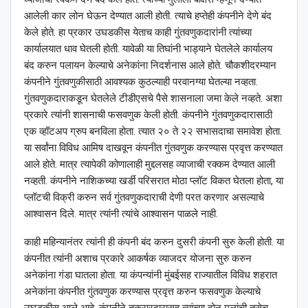
आलेली कार लोन घेऊन देण्यात आली होती. त्याचे हप्तेही कंपनीने देणे बंद
केले होते. हा प्रकार उघडकीस येताच काही गुंतवणुकदारांनी त्यांच्या
कार्यालयात धाव घेतली होती. यावेळी या तिघांनी भाड्याने घेतलेले कार्यालय
बंद करुन पलायन केल्याचे अनेकांना निदर्शनास आले होते. चौकशीदरम्यान
कंपनीने गुंतवणुकीसाठी आवश्यक कुठल्याही परवानग्या घेतल्या नव्हता.
गुंतवणुकदाराकडून घेतलेले टीडीएसचे पैसे शासनाला जमा केले नव्हते. अशा
प्रकारे त्यांनी शासनाची फसवणुक केली होती. कंपनीने गुंतवणुकदारासाठी
एक व्हॉटअप ग्रुप बनविला होता. त्यात २० ते २२ सभासदाचा समावेश होता.
या सर्वांना विविध आमिष दाखवून कंपनीत गुंतवणुक करण्यास प्रवृत्त करण्यात
आले होते. मात्र त्यापेकी कोणालाही मुद्दलसह व्याजाची रक्कम देण्यात आली
नव्हती. कंपनीने नाशिकच्या खर्डी परिसरात मोठा प्लॉट विकत घेतला होता, या
प्लॉटची विक्री करुन सर्व गुंतवणुकदाराची देणी परत करणार असल्याचे
आश्‍वासन दिले. मात्र त्यांनी त्यांचे आश्‍वासन पाळले नाही.
काही महिन्यानंतर त्यांनी ही कंपनी बंद करुन दुसरी कंपनी सुरु केली होती. या
कंपनीत त्यांनी अशाच प्रकारे आकर्षक व्याजदर योजना सुरु करुन
अनेकांना गंडा घातला होता. या कंपन्यांनी मुंबईसह राज्यातील विविध शहरात
अनेकांना कंपनीत गुंतवणुक करण्यास प्रवृत्त करुन फसवणुक केल्याचे
उघडकीस आले आहे. कंपनीने तक्रारदारासह त्यांच्या दोन मुलांची तसेच