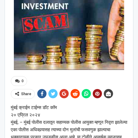
0
Share
मुंबई क्राईम टाईम्स डॉट कॉम
२० एप्रिल २०२४
मुंबई, – मुंबई पोलीस दलातून सहाय्यक पोलीस आयुक्त म्हणून निवृत्त झालेल्या
एका पोलीस अधिकार्‍यासह त्याच्या दोन मुलांची फसवणुक झाल्याचा
धक्कादायक प्रकार उघडकीस आला आहे. या टोळीने आकर्षक व्याजासह