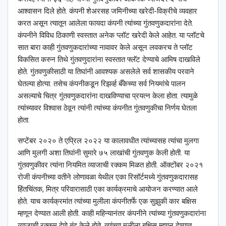
आश्‍वासन दिले होते. कंपनी शेअरसह जमिनीच्या खरेदी-विक्रीचे व्यवहार
करत असून त्यातून आलेला फायदा कंपनी त्यांच्या गुंतवणुकदारांना देते.
कंपनीने विविध ठिकाणी स्वस्तात अनेक प्लॉट खरेदी केले आहेत. या प्लॉटचे
सात बारा काही गुंतवणुकदारांच्या नावावर केले असून लवकरच ते प्लॉट
विकसित करुन तिथे गुंतवणुदारांना स्वस्तात फ्लॅट देण्याचे आमिष दाखविले
होते. गुंतवणुकीसाठी या तिघांनी आवश्यक असलेले सर्व शासकीय परवाने
घेतल्या होत्या. तसेच कंपनीकडून रिझर्व्ह बँकेच्या सर्व नियमांचे पालन
असल्याचे चित्र गुंतवणुकदारांना दाखविण्याचा प्रयत्न केला होता. त्यामुळे
त्यांच्यावर विश्‍वास ठेवून त्यांनी त्यांच्या कंपनीत गुंतवणुकीचा निर्णय घेतला
होता.
सप्टेंबर २०२० ते एप्रिल २०२२ या कालावधीत त्यांच्यासह त्यांचा मुलगा
आणि मुलगी अशा तिघांनी सुमारे ७५ लाखांची गुंतवणुक केली होती. या
गुंतवणुकीवर त्यांना नियमित व्याजाची रक्कम मिळत होती. ऑक्टोंबर २०२१
रोजी कंपनीच्या वतीने लोणावळा येथील एका रिसॉर्टमध्ये गुंतवणुकदारासह
हिंतचिंतक, मित्र परिवारासाठी एका कार्यक्रमाचे आयोजन करण्यात आले
होते. याच कार्यक्रमांत त्यांच्या मुलीला कंपनीतर्फे एक सुझुकी कार बक्षिस
म्हणून देण्यात आली होती. काही महिन्यानंतर कंपनीने त्यांच्या गुंतवणुकदारांना
व्याजाची रक्कम देणे बंद केले होते. त्यांच्या मुलीला बक्षिस म्हणून देण्यात