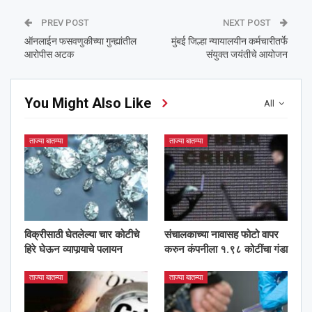
PREV POST
NEXT POST
ऑनलाईन फसवणुकीच्या गुन्ह्यांतील
मुंबई जिल्हा न्यायालयीन कर्मचारीतर्फे
आरोपीस अटक
संयुक्त जयंतीचे आयोजन
You Might Also Like
All
ताज्या बातम्या
ताज्या बातम्या
विक्रीसाठी घेतलेल्या चार कोटीचे
संचालकाच्या नावासह फोटो वापर
हिरे घेऊन व्यापार्‍याचे पलायन
करुन कंपनीला १.९८ कोटींचा गंडा
ताज्या बातम्या
ताज्या बातम्या