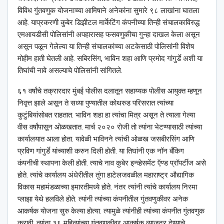
विविध गुंतवणुक योजनाच्या आमिषाने अनेकांना सुमारे ९८ लाखांना घातला
आहे. याप्रकरणी कुबेर डिझीटल मार्केटिंग कंपनीच्या तिन्ही संचालकाविरुद्ध
एमआयडीसी पोलिसांनी अपहारासह फसवणुकीचा गुन्हा दाखल केला असून
असून पळून गेलेल्या या तिन्ही संचालकांच्या अटकेसाठी पोलिसांनी विशेष
मोहीम हाती घेतली आहे. सबिरसिंग, भाविन शहा आणि प्रमोद गांगुर्डे अशी या
तिघांची नावे असल्याचे पोलिसांनी सांगितले.
६१ वर्षांचे तक्रारदार मुंबई पोलीस दलातून सहाय्यक पोलीस आयुक्त म्हणून
निवृत्त झाले असून ते सध्या पुण्यातील कोथरुड परिसरात त्यांच्या
कुटुंबियांसोबत राहतात. भाविन शहा हा त्यांचा मित्र असून ते त्याला गेल्या
वीस वर्षांपासून ओळखतात. मार्च २०२० रोजी तो त्यांना भेटण्यासाठी त्यांच्या
कार्यालयात आला होता. यावेळी भाविनने त्यांची ओळख जसबीरसिंग आणि
प्रविण गांगुर्डे यांच्याशी करुन दिली होती. या तिघांनी एक नॉन बँकिग
कंपनीची स्थापना केली होती. त्याचे नाव कुबेर इन्व्हेसमेंट ऍण्ड प्रॉपर्टीज असे
होते. त्यांचे कार्यालय अंधेरीतील तुंगा हाटेलजवळील महाराष्ट्र औद्यागिक
विकास महामंडळाच्या इमारतीमध्ये होते. नंतर त्यांनी त्यांचे कार्यालय निरमा
प्लाझा येथे हलविले होते. त्यांनी त्यांच्या कंपनीतील गुंतवणुकीवर अनेक
आकर्षक योजना सुरु केल्या होत्या. त्यामुळे त्यांनीही त्यांच्या कंपनीत गुंतवणुक
करावी, त्यांना ३६ महिन्यांच्या गुंतवणुकीवर आकर्षक व्याजदर देण्याचे