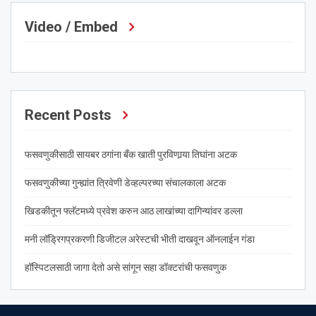
Video / Embed
Recent Posts
फसवणुकीसाठी सायबर ठगांना बँक खाती पुरविणार्‍या तिघांना अटक
फसवणुकीच्या गुन्ह्यांत त्रिवेणी डेव्हल्परच्या संचालकाला अटक
खिडकीतून फ्लॅटमध्ये प्रवेश करुन आठ लाखांच्या दागिन्यांवर डल्ला
मनी लॉड्रिगप्रकरणी डिजीटल अरेस्टची भीती दाखवून ऑनलाईन गंडा
हॉस्पिटलसाठी जागा देतो असे सांगून सहा डॉक्टरांची फसवणुक