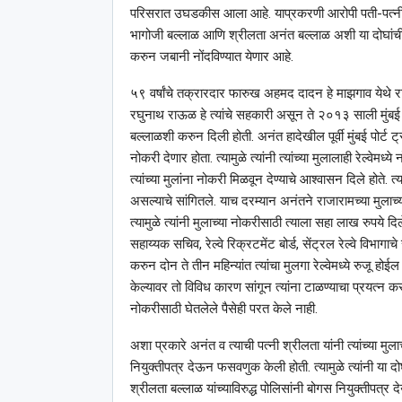
परिसरात उघडकीस आला आहे. याप्रकरणी आरोपी पती-पत्नीव
भागोजी बल्लाळ आणि श्रीलता अनंत बल्लाळ अशी या दोघांची 
करुन जबानी नोंदविण्यात येणार आहे.
५९ वर्षांचे तक्रारदार फारुख अहमद दादन हे माझगाव येथे रा
रघुनाथ राऊळ हे त्यांचे सहकारी असून ते २०१३ साली मुंबई पोर्ट
बल्लाळशी करुन दिली होती. अनंत हादेखील पूर्वी मुंबई पोर्ट ट्रस
नोकरी देणार होता. त्यामुळे त्यांनी त्यांच्या मुलालाही रेल्वेम
त्यांच्या मुलांना नोकरी मिळवून देण्याचे आश्‍वासन दिले होते. त
असल्याचे सांगितले. याच दरम्यान अनंतने राजारामच्या मुलाच्या 
त्यामुळे त्यांनी मुलाच्या नोकरीसाठी त्याला सहा लाख रुपये दिल
सहाय्यक सचिव, रेल्वे रिक्रटमेंट बोर्ड, सेंट्रल रेल्वे विभागा
करुन दोन ते तीन महिन्यांत त्यांचा मुलगा रेल्वेमध्ये रुजू ह
केल्यावर तो विविध कारण सांगून त्यांना टाळण्याचा प्रयत्न करत ह
नोकरीसाठी घेतलेले पैसेही परत केले नाही.
अशा प्रकारे अनंत व त्याची पत्नी श्रीलता यांनी त्यांच्या
नियुक्तीपत्र देऊन फसवणुक केली होती. त्यामुळे त्यांनी या
श्रीलता बल्लाळ यांच्याविरुद्ध पोलिसांनी बोगस नियुक्तीपत