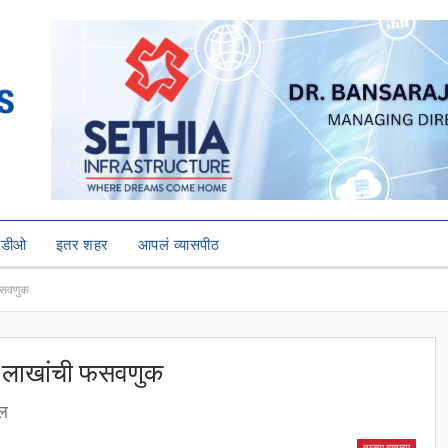
हिडीओ
इतर शहर
आपलं व्यासपीठ
 फसवणुक
हा लाखांची फसवणुक
खल
ताज्या बातम्या