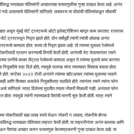
िरुद्ध भायखळा पोलिसांनी अपहारासह फसवणुकीचा गुन्हा दाखल केला आहे. अनंत
नावे असल्याचे पोलिसांनी सांगितले. लवकरच या दोघांची पोलिसांकडून चौकशी
हत असून मुंबई पोर्ट ट्रस्टमध्ये ऑटो इलेक्ट्रीशियन म्हणून काम करतात. राजाराम
 ट्रस्टमधून निवृत्त झाले होते. दोन वर्षांपूर्वी त्यांनी त्यांची ओळख अनंत
्टमध्ये कामाला होता. सध्या तो निवृत्त झाला आहे. तो त्याच्या मुलाला रेल्वेमध्ये
ध्ये नोकरीसाठी प्रयत्न करण्याची विनंती केली होती. अनंतची भेट घेतल्यानंतर त्याने
्याच्या पत्नीचे काका सेंट्रल रेल्वेमध्ये कामाला असून ते त्यांच्या मुलाचे काम करणार
नियुक्तीचे पत्र दिले होते, त्यामुळे फारुख यांना त्याच्यावर विश्‍वास बसला होता.
े होते. सप्टेंबर २०२२ रोजी अनंतने त्यांच्या व्हॉटअपवर त्यांच्या मुलाच्या नावाने
चे सही आणि शिक्का असलेले नियुक्तीपत्र पाठविले होते. त्यानंतर त्याने त्यांना फोन
ोईल असे सांगितले. मात्र दिलेल्या मुदतीत त्याला नोकरी मिळाली नाही. अनंतला फोन
ोता. त्यामुळे त्यांनी त्याच्याकडे पैशांची मागणी सुरु केली होती. मात्र त्याने
 मुलाच्या नोकरीसाठी सहा लाख रुपये घेऊन नोकरी न लावता, नोकरीचे बोगस
 दोघांविरुद्ध भायखळा पोलिसात तक्रार केली होती. या तक्रारीनंतर अनंत बल्लाळ आणि
्र देऊन पैशांचा अपहार करुन फसवणुक केल्याप्रकरणी गुन्हा दाखल केला आहे. या