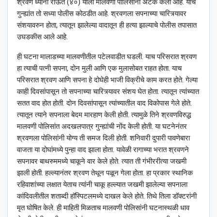
श्रवण ध्यानी राऊत (४०) याला मालवणी पोलिसांनी अटक केली आहे. याच
गुन्ह्यांत तो सध्या पोलीस कोठडीत आहे. श्रवणला सपनाच्या चारित्र्यावर
संशयावरुन होता, त्यातून झालेल्या वादातून ही हत्या झाल्याचे पोलीस तपासात
उघडकीस आले आहे.
ही घटना मालाडच्या मालवणीतील पटेलवाडीत घडली. याच परिसरात श्रवण
हा त्याची पत्नी सपना, दोन मुली आणि एक मुलासोबत राहत होता. याच
परिसरात श्रवण आणि सपना हे दोघेही भाजी विक्रीचे काम करत होते. गेल्या
काही दिवसांपासून तो सपनाच्या चारित्र्यावर संशय घेत होता. त्यातून त्यांच्यात
सतत वाद होत होती. दोन दिवसांपासून त्यांच्यातील वाद विकोपास गेले होते.
त्यातून त्याने सपनाला बेदम मारहाण केली होती. त्यामुळे तिने श्रवणविरुद्ध
मालवणी पोलिसांत अदखलपात्र गुन्ह्यांची नोंद केली होती. या घटनेनंतर
श्रवणला पोलिसांनी योग्य ती समज दिली होती. शनिवारी दुपारी पावणेबारा
वाजता या दोघांमध्ये पुन्हा वाद झाला होता. यावेळी रागाच्या भरात श्रवणने
सपनावर बाथरुममध्ये चाकूने वार केले होते. त्यात ती गंभीररीत्या जखमी
झाली होती. हल्ल्यानंतर श्रवण तेथून पळून गेला होता. हा प्रकार स्थानिक
रहिवाशांच्या लक्षात येताच त्यांनी चाकू हल्ल्यात जखमी झालेल्या सपनाला
कांदिवलीतील शताब्दी हॉस्पिटलमध्ये दाखल केले होते. तिथे तिला डॉक्टरांनी
मृत घोषित केले. ही माहिती मिळताच मालवणी पोलिसांनी घटनास्थळी धाव