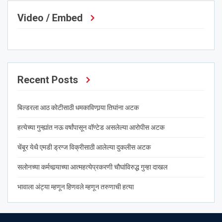
Video / Embed
Recent Posts
बिल्डरला आठ कोटीसाठी धमकाविणार्‍या तिघांना अटक
हत्येच्या गुन्ह्यांत नऊ वर्षांपासून वॉण्टेड असलेल्या आरोपीस अटक
चेंबूर येथै एमडी ड्रग्ज विक्रीसाठी आलेल्या दुकलीस अटक
सलोनच्या कर्मचार्‍याच्या आत्महत्येप्रकरणी चौघांविरुद्ध गुन्हा दाखल
भावाला अंट्या म्हणून हिणवले म्हणून तरुणाची हत्या