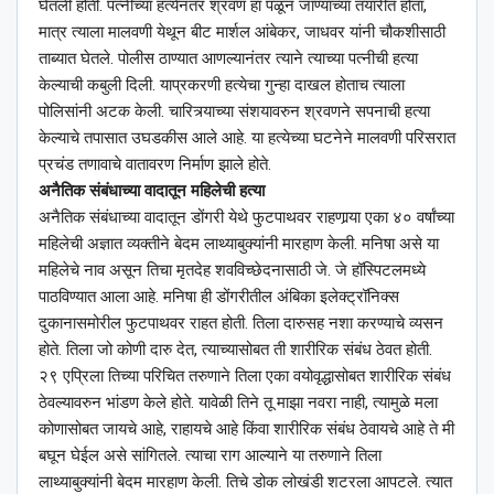
घेतली होती. पत्नीच्या हत्येनंतर श्रवण हा पळून जाण्याच्या तयारीत होता,
मात्र त्याला मालवणी येथून बीट मार्शल आंबेकर, जाधवर यांनी चौकशीसाठी
ताब्यात घेतले. पोलीस ठाण्यात आणल्यानंतर त्याने त्याच्या पत्नीची हत्या
केल्याची कबुली दिली. याप्रकरणी हत्येचा गुन्हा दाखल होताच त्याला
पोलिसांनी अटक केली. चारित्र्याच्या संशयावरुन श्रवणने सपनाची हत्या
केल्याचे तपासात उघडकीस आले आहे. या हत्येच्या घटनेने मालवणी परिसरात
प्रचंड तणावाचे वातावरण निर्माण झाले होते.
अनैतिक संबंधाच्या वादातून महिलेची हत्या
अनैतिक संबंधाच्या वादातून डोंगरी येथे फुटपाथवर राहणार्‍या एका ४० वर्षांच्या
महिलेची अज्ञात व्यक्तीने बेदम लाथ्याबुक्यांनी मारहाण केली. मनिषा असे या
महिलेचे नाव असून तिचा मृतदेह शवविच्छेदनासाठी जे. जे हॉस्पिटलमध्ये
पाठविण्यात आला आहे. मनिषा ही डोंगरीतील अंबिका इलेक्ट्रॉनिक्स
दुकानासमोरील फुटपाथवर राहत होती. तिला दारुसह नशा करण्याचे व्यसन
होते. तिला जो कोणी दारु देत, त्याच्यासोबत ती शारीरिक संबंध ठेवत होती.
२९ एप्रिला तिच्या परिचित तरुणाने तिला एका वयोवृद्धासोबत शारीरिक संबंध
ठेवल्यावरुन भांडण केले होते. यावेळी तिने तू माझा नवरा नाही, त्यामुळे मला
कोणासोबत जायचे आहे, राहायचे आहे किंवा शारीरिक संबंध ठेवायचे आहे ते मी
बघून घेईल असे सांगितले. त्याचा राग आल्याने या तरुणाने तिला
लाथ्याबुक्यांनी बेदम मारहाण केली. तिचे डोक लोखंडी शटरला आपटले. त्यात