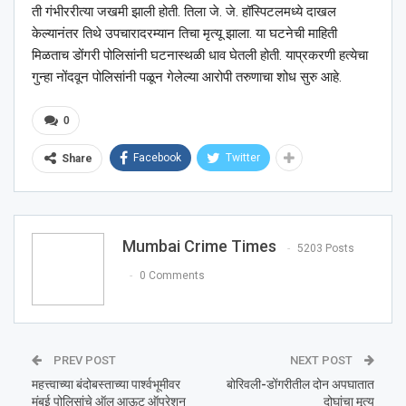
ती गंभीररीत्या जखमी झाली होती. तिला जे. जे. हॉस्पिटलमध्ये दाखल
केल्यानंतर तिथे उपचारादरम्यान तिचा मृत्यू झाला. या घटनेची माहिती
मिळताच डोंगरी पोलिसांनी घटनास्थळी धाव घेतली होती. याप्रकरणी हत्येचा
गुन्हा नोंदवून पोलिसांनी पळून गेलेल्या आरोपी तरुणाचा शोध सुरु आहे.
0
Facebook
Twitter
Share
Mumbai Crime Times
5203 Posts
0 Comments
PREV POST
NEXT POST
महत्त्वाच्या बंदोबस्ताच्या पार्श्‍वभूमीवर
बोरिवली-डोंगरीतील दोन अपघातात
मुंबई पोलिसांचे ऑल आऊट ऑपरेशन
दोघांचा मृत्यू