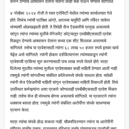
करुन देण्याचे आश्‍वासन देताना येताना काही चेक घेऊन येण्यास सांगितले.
४ नोव्हेंबर २०२४ रोजी ते स्वत एरोसिटी येथील त्यांच्या कार्यालयात गेले
होते. तिथेच त्यांची प्रतिक्षा आंग्रे, आराध्या चतुर्वेदी आणि रविंदर साकेत
यांच्याशी ओळखझाली होती. ते तिघेही सेेज ऍडकमीचे प्रमुख असल्याचे
सांगून त्यांना त्यांच्या मुलीचे मॅनेजमेंट कोट्यातून एमबीबीएससाठी प्रवेश
मिळवून देण्याचे आश्‍वासन देताना सध्या एक सीट शिल्लक असल्याचे
सांगितले. तसेच या प्रवेशासाठी त्यांना ६८ लाख ५० हजार रुपये इतका खर्च
येईल असे सांगितले. त्यांनी होकार दर्शविल्यानंतर त्यांच्याकडून त्यांनी
प्रवेशाची प्रकिया सुरु करण्यासाठी पाच लाख रुपये घेतले होते. मात्र
दिलेल्या मुदतीत त्यांच्या मुलीला प्रवेशाबाबत काही माहिती देण्यात आली नाही.
त्यामुळे त्यांनी सांगलीच्या संबंधित कॉलेजमध्ये संपर्क साधला होता. यावेळी
त्यांनी सेज ऍकेडमीची माहिती सांगून प्रवेशाबाबत माहिती विचारली होती. तिथे
उपस्थित कर्मचार्‍यांना अशा प्रकारे कोणालाही एमबीबीएससाठी प्रवेश मिळत
नाही. तसेच सेज ही संस्थाच बोगस असल्याचे सांगितले. या प्रकाराने त्यांना
धक्काच बसला होता. त्यामुळे त्यांनी संबंधित आरोपींना संपर्क साधण्याचा
प्रयत्न केला.
मात्र त्यांचा संपर्क होऊ शकला नाही. चौकशीदरम्यान त्यांना या आरोपींनी
मणियार हाकीम युसूफ, राजकुमार हरिभाऊ मस्के यांच्याकडून प्रत्येकी सहा