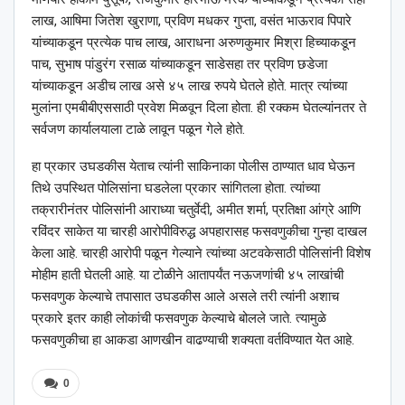
लाख, आषिमा जितेश खुराणा, प्रविण मधकर गुप्ता, वसंत भाऊराव पिपारे
यांच्याकडून प्रत्येक पाच लाख, आराधना अरुणकुमार मिश्रा हिच्याकडून
पाच, सुभाष पांडुरंग रसाळ यांच्याकडून साडेसहा तर प्रविण छडेजा
यांच्याकडून अडीच लाख असे ४५ लाख रुपये घेतले होते. मात्र त्यांच्या
मुलांना एमबीबीएससाठी प्रवेश मिळवून दिला होता. ही रक्कम घेतल्यांनतर ते
सर्वजण कार्यालयाला टाळे लावून पळून गेले होते.
हा प्रकार उघडकीस येताच त्यांनी साकिनाका पोलीस ठाण्यात धाव घेऊन
तिथे उपस्थित पोलिसांना घडलेला प्रकार सांगितला होता. त्यांच्या
तक्रारीनंतर पोलिसांनी आराध्या चतुर्वेदी, अमीत शर्मा, प्रतिक्षा आंग्रे आणि
रविंदर साकेत या चारही आरोपीविरुद्ध अपहारासह फसवणुकीचा गुन्हा दाखल
केला आहे. चारही आरोपी पळून गेल्याने त्यांच्या अटवकेसाठी पोलिसांनी विशेष
मोहीम हाती घेतली आहे. या टोळीने आतापर्यंत नऊजणांची ४५ लाखांची
फसवणुक केल्याचे तपासात उघडकीस आले असले तरी त्यांनी अशाच
प्रकारे इतर काही लोकांची फसवणुक केल्याचे बोलले जाते. त्यामुळे
फसवणुकीचा हा आकडा आणखीन वाढण्याची शक्यता वर्तविण्यात येत आहे.
0