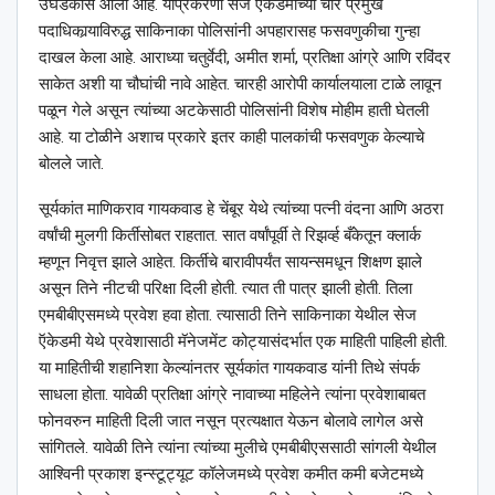
उघडकीस आला आहे. याप्रकरणी सेज ऍकेडमीच्या चार प्रमुख
पदाधिकार्‍याविरुद्ध साकिनाका पोलिसांनी अपहारासह फसवणुकीचा गुन्हा
दाखल केला आहे. आराध्या चतुर्वेदी, अमीत शर्मा, प्रतिक्षा आंग्रे आणि रविंदर
साकेत अशी या चौघांची नावे आहेत. चारही आरोपी कार्यालयाला टाळे लावून
पळून गेले असून त्यांच्या अटकेसाठी पोलिसांनी विशेष मोहीम हाती घेतली
आहे. या टोळीने अशाच प्रकारे इतर काही पालकांची फसवणुक केल्याचे
बोलले जाते.
सूर्यकांत माणिकराव गायकवाड हे चेंबूर येथे त्यांच्या पत्नी वंदना आणि अठरा
वर्षांची मुलगी किर्तीसोबत राहतात. सात वर्षांपूर्वी ते रिझर्व्ह बँकेतून क्लार्क
म्हणून निवृत्त झाले आहेत. किर्तीचे बारावीपर्यंत सायन्समधून शिक्षण झाले
असून तिने नीटची परिक्षा दिली होती. त्यात ती पात्र झाली होती. तिला
एमबीबीएसमध्ये प्रवेश हवा होता. त्यासाठी तिने साकिनाका येथील सेज
ऍकेडमी येथे प्रवेशासाठी मॅनेजमेंट कोट्यासंदर्भात एक माहिती पाहिली होती.
या माहितीची शहानिशा केल्यांनतर सूर्यकांत गायकवाड यांनी तिथे संपर्क
साधला होता. यावेळी प्रतिक्षा आंग्रे नावाच्या महिलेने त्यांना प्रवेशाबाबत
फोनवरुन माहिती दिली जात नसून प्रत्यक्षात येऊन बोलावे लागेल असे
सांगितले. यावेळी तिने त्यांना त्यांच्या मुलीचे एमबीबीएससाठी सांगली येथील
आश्‍विनी प्रकाश इन्स्टूट्यूट कॉलेजमध्ये प्रवेश कमीत कमी बजेटमध्ये