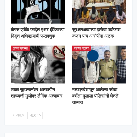
बोगस एपीके फाईल एअर इंडियाच्या
सुरक्षारक्षकाच्या हत्येचा पर्दाफाश
निवृत्त अधिकार्‍याची फसवणुक
करुन पाच आरोपींना अटक
ताज्या बातम्या
ताज्या बातम्या
शाळा सुटल्यानंतर अल्पवयीन
मध्यप्रदेशातून आलेल्या सोळा
शाळकरी मुलीवर लैगिंक अत्याचार
वर्षाला मुलाला पोलिसांनी घेतले
ताब्यात
PREV
NEXT