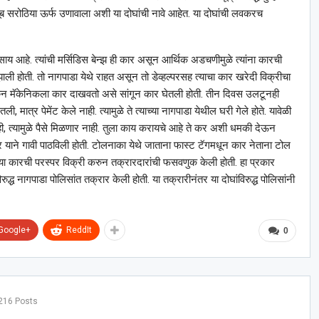
ूब सरोठिया ऊर्फ उणावाला अशी या दोघांची नावे आहेत. या दोघांची लवकरच
यवसाय आहे. त्यांची मर्सिडिस बेन्झ ही कार असून आर्थिक अडचणीमुळे त्यांना कारची
ाली होती. तो नागपाडा येथे राहत असून तो डेव्हल्परसह त्याचा कार खरेदी विक्रीचा
 करुन मॅकेनिकला कार दाखवतो असे सांगून कार घेतली होती. तीन दिवस उलटूनही
ी, मात्र पेमेंट केले नाही. त्यामुळे ते त्याच्या नागपाडा येथील घरी गेले होते. यावेळी
नाही, त्यामुळे पैसे मिळणार नाही. तुला काय करायचे आहे ते कर अशी धमकी देऊन
दसीर याने गावी पाठविली होती. टोलनाका येथे जाताना फास्ट टॅगमधून कार नेताना टोल
ांच्या कारची परस्पर विक्री करुन तक्रारदारांची फसवणुक केली होती. हा प्रकार
रुद्ध नागपाडा पोलिसांत तक्रार केली होती. या तक्रारीनंतर या दोघांविरुद्ध पोलिसांनी
Google+
ReddIt
0
216 Posts