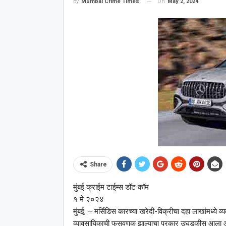
On
May 2, 2024
By
Mumbai Crime Times
Share
मुंबई क्राईम टाईम्स डॉट कॉम
१ मे २०२४
मुंबई, – मर्सिडिस कारच्या खरेदी-विक्रीचा दहा लाखांमध्ये 
व्यावसायिकाची फसवणुक झाल्याचा प्रकार उघडकीस आला आहे. या