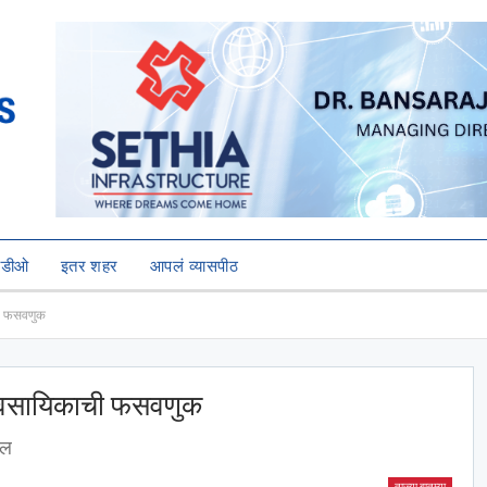
हिडीओ
इतर शहर
आपलं व्यासपीठ
ची फसवणुक
यावसायिकाची फसवणुक
खल
ताज्या बातम्या