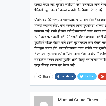
दाखल केला आहे. मुद्दसीर सरोठिया ऊर्फ उणावाला आणि मेहब
पोलिसांकडून चौकशी करुन जबानी नोंदविण्यात येणार आहे.
धोबीतलाव येथे राहणार्‍या तक्रारदारांचा आयात-निर्यातीचा व्
विक्री करायची होती. याच दरम्यान त्याची मुद्दसीरशी ओळख झ
व्यवसाय आहे. त्याने ही कार खरेदी करण्याची इच्छा व्यक्त
त्याने कार परत केली नाही. पेमेंटसाठी बँक खात्याची माहिती घेतल
मुद्दसीरचे वडिल मेहबूब याने आम्ही तुझ्याकडून कार घेतली 
पिटाळून लावले होते. चौकशीदरम्यान त्यांना त्यांची कार मुद्
टॅक्स वजा झाल्याचा त्यांना मॅसेज आला होता. या दोघांनी त्य
उघडकीस येताच त्यांनी मुद्दसीर आणि मेहबूब उणावाला यांच्यावि
गुन्हा नोंदवून तपास सुरु केला आहे.
Facebook
Twitter
Share
Mumbai Crime Times
5