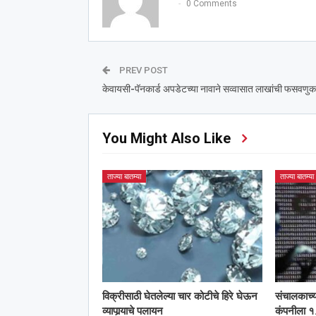
0 Comments
PREV POST
केवायसी-पॅनकार्ड अपडेटच्या नावाने सव्वासात लाखांची फसवणुक
You Might Also Like
ताज्या बातम्या
ताज्या बातम्या
विक्रीसाठी घेतलेल्या चार कोटीचे हिरे घेऊन
संचालकाच्
व्यापार्‍याचे पलायन
कंपनीला १.