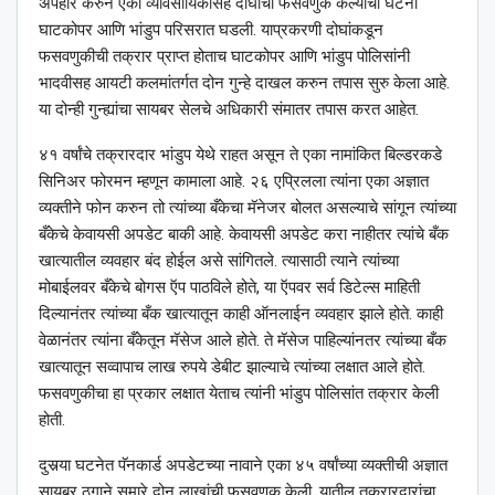
अपहार करुन एका व्यावसायिकासह दोघांची फसवणुक केल्याची घटना
घाटकोपर आणि भांडुप परिसरात घडली. याप्रकरणी दोघांकडून
फसवणुकीची तक्रार प्राप्त होताच घाटकोपर आणि भांडुप पोलिसांनी
भादवीसह आयटी कलमांतर्गत दोन गुन्हे दाखल करुन तपास सुरु केला आहे.
या दोन्ही गुन्ह्यांचा सायबर सेलचे अधिकारी संमातर तपास करत आहेत.
४१ वर्षांचे तक्रारदार भांडुप येथे राहत असून ते एका नामांकित बिल्डरकडे
सिनिअर फोरमन म्हणून कामाला आहे. २६ एप्रिलला त्यांना एका अज्ञात
व्यक्तीने फोन करुन तो त्यांच्या बँकेचा मॅनेजर बोलत असल्याचे सांगून त्यांच्या
बँकेचे केवायसी अपडेट बाकी आहे. केवायसी अपडेट करा नाहीतर त्यांचे बँक
खात्यातील व्यवहार बंद होईल असे सांगितले. त्यासाठी त्याने त्यांच्या
मोबाईलवर बँकेचे बोगस ऍप पाठविले होते, या ऍपवर सर्व डिटेल्स माहिती
दिल्यानंतर त्यांच्या बँक खात्यातून काही ऑनलाईन व्यवहार झाले होते. काही
वेळानंतर त्यांना बँकेतून मॅसेज आले होते. ते मॅसेज पाहिल्यांनतर त्यांच्या बँक
खात्यातून सव्वापाच लाख रुपये डेबीट झाल्याचे त्यांच्या लक्षात आले होते.
फसवणुकीचा हा प्रकार लक्षात येताच त्यांनी भांडुप पोलिसांत तक्रार केली
होती.
दुसर्‍या घटनेत पॅनकार्ड अपडेटच्या नावाने एका ४५ वर्षांच्या व्यक्तीची अज्ञात
सायबर ठगाने सुमारे दोन लाखांची फसवणुक केली. यातील तक्रारदारांचा