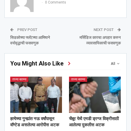
0 Comments
PREV POST
NEXT POST
सिडकोच्या फ्लॅटच्या आमिषाने
मर्सिडिज कारचा अपहार करुन
वयोवृद्धाची फसवणुक
व्यावसायिकाची फसवणुक
You Might Also Like
All
ताज्या बातम्या
ताज्या बातम्या
हत्येच्या गुन्ह्यांत नऊ वर्षांपासून
चेंबूर येथै एमडी ड्रग्ज विक्रीसाठी
वॉण्टेड असलेल्या आरोपीस अटक
आलेल्या दुकलीस अटक