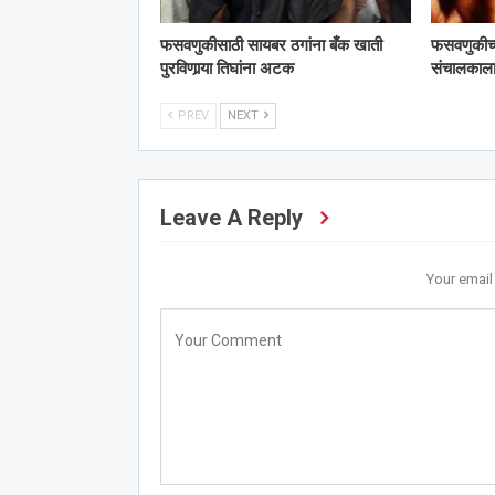
फसवणुकीसाठी सायबर ठगांना बँक खाती
फसवणुकीच्या 
पुरविणार्‍या तिघांना अटक
संचालका
PREV
NEXT
Leave A Reply
Your email