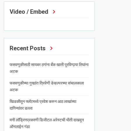
Video / Embed
Recent Posts
फसवणुकीसाठी सायबर ठगांना बँक खाती पुरविणार्‍या तिघांना
अटक
फसवणुकीच्या गुन्ह्यांत त्रिवेणी डेव्हल्परच्या संचालकाला
अटक
खिडकीतून फ्लॅटमध्ये प्रवेश करुन आठ लाखांच्या
दागिन्यांवर डल्ला
मनी लॉड्रिगप्रकरणी डिजीटल अरेस्टची भीती दाखवून
ऑनलाईन गंडा