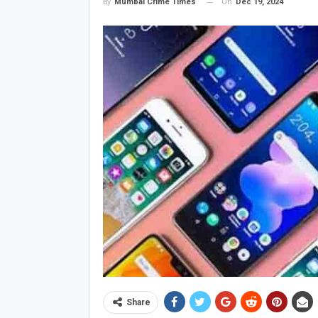
On
Dec 19, 2024
By
Mumbai Crime Times
Share