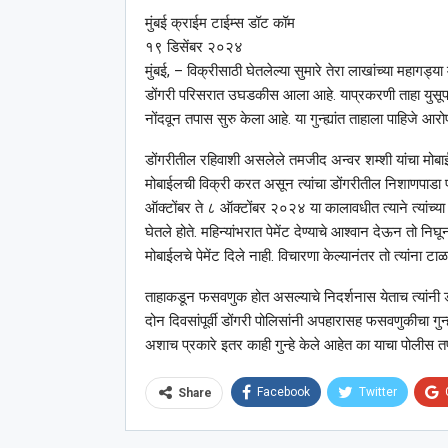
मुंबई क्राईम टाईम्स डॉट कॉम
१९ डिसेंबर २०२४
मुंबई, – विक्रीसाठी घेतलेल्या सुमारे तेरा लाखांच्या महा
डोंगरी परिसरात उघडकीस आला आहे. याप्रकरणी ताहा युसूफ मु
नोंदवून तपास सुरु केला आहे. या गुन्ह्यांत ताहाला पाहिजे 
डोंगरीतील रहिवाशी असलेले तमजीद अन्वर शम्शी यांचा मोबाईल
मोबाईलची विक्री करत असून त्यांचा डोंगरीतील निशाणपाडा 
ऑक्टोंबर ते ८ ऑक्टोंबर २०२४ या कालावधीत त्याने त्यांच्
घेतले होते. महिन्यांभरात पेमेंट देण्याचे आश्‍वान देऊन तो नि
मोबाईलचे पेमेंट दिले नाही. विचारणा केल्यानंतर तो त्यांना ट
ताहाकडून फसवणुक होत असल्याचे निदर्शनास येताच त्यांनी डोंग
दोन दिवसांपूर्वी डोंगरी पोलिसांनी अपहारासह फसवणुकीचा गुन्
अशाच प्रकारे इतर काही गुन्हे केले आहेत का याचा पोलीस
Facebook
Twitter
Share