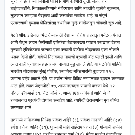
सुरक्षा व इतरांच्या जिवाला धोका निर्माण करणारी कृती, जहाजावर
घाईगडबडीने, निष्काळजीपणाने नेव्हिगेशन आणि व्यक्तीचे चुकीचे नुकसान,
नुकसान करणार्‍या गैरकृत्य आदी कलमांचा समावेश आहे. या संपूर्ण
प्रकरणाची कुलाबा पोलिसांसह स्थानिक गुन्हे शाखेकडून चौकशी सुरु आहे.
गेटवे ऑफ इंडियाला भेट देण्यासाठी देशाच्या विविध शहरातून पर्यटक येतात
आणि तेथून लहान फेरीसाठी एलिफंटा बेटासारख्या पर्यटन स्थळाला देतात.
गुरुवारी एलिफंटाला जाणार्‍या एका प्रवाशी बोटीला नौदलाच्या एका नौकाने
धडक दिली होती. यावेळी निलकमल नावाची प्रवाशी बोट पलटी झाली आणि
त्यात काही प्रवाशांसह इतरजण पाण्यात बुडू लागले होते. या घटनेची माहिती
भारतीय नौदलासह मुंबई पोलीस, स्थानिक मच्छिमारांनी बुडणार्‍या ११५
जणांना बाहेर काढले होते. या सर्वांना नंतर विविध रुग्णालयात दाखल करण्यात
आले होते. त्यात जेएनपीटी ५७, आयएनएचएस संघानी करंजा येथे १२
नौदल डॉकयार्ड ३१, सेंट जॉर्ज ९, आयएनएस आश्‍विनी आणि जे जे
रुग्णालयात प्रत्येकी दोघांचा समावेश आहे. त्यापैकी तेराजणांना मृत घोषित
करण्यात आले.
मृतांमध्ये नाशिकच्या निधिश राकेश अहिरे (८), राकेश नानाजी अहिरे (३४),
हर्षदा राकेश अहिरे (३१), धुळ्याची माही साईराम पावरा (३) गोव्याची शफीना
अशरफ पठाण (३४), प्रविण रामनाथ शर्मा (३४), मंगेश महादेव केळशीकर