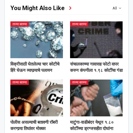
You Might Also Like
All
ताज्या बातम्या
ताज्या बातम्या
विक्रीसाठी घेतलेल्या चार कोटीचे
संचालकाच्या नावासह फोटो वापर
हिरे घेऊन व्यापार्‍याचे पलायन
करुन कंपनीला १.९८ कोटींचा गंडा
ताज्या बातम्या
ताज्या बातम्या
पोलीस असल्याची बतावणी रॉबरी
माटुंगा-वाडीबंदर येथून १.८०
करणार्‍या तिघांवर मोक्का
कोटींच्या ड्रग्जसहीत दोघांना