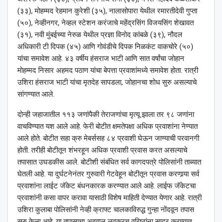
(३३), मोहम्मद रेहमान कुरेशी (३५), नालासोपारा येथील रमारतीदेवी गुप्ता
(५०), नेव्हीनगर, नेव्हल स्टेशन करंजाचे महेंद्रसिंग विजयसिंग शेखावत
(३१), नवी मुंबईच्या नेरुळ येथील प्रज्ञा विनोद कांबळे (३९), नौदल
अधिकारी टी दिपक (४५) आणि गोवंडीचे दिपक निळकंट वाकचोरे (५०)
यांचा समावेश आहे. ४३ वर्षीय हंसराज भाटी आणि सात वर्षांचा जोहान
मोहम्मद निसार अहमद पठाण यांचा बेपत्ता प्रवाशांमध्ये समावेश होता. रात्री
उशिरा हंसराज भाटी यांचा मृतदेह सापडला, जोहानचा शोध सुरु असल्याचे
सांगण्यात आले.
दोन्ही जहाजातील ११३ जणांपैकी तेराजणांचा मृत्यू झाला तर ९८ जणांना
वाचविण्यात यश आले आहे. फेरी बोटीत क्षमतेपक्षा अधिक प्रवाशांना नेण्यात
आले होते. बोटीत सहा क्रु मेबर्ससह ८४ प्रवाशी घेऊन जाण्याची परवानगी
होती. तरीही बोटीतून शंभरहून अधिक प्रवाशी प्रवास करत असल्याचे
तपासात उघडकीस आले. बोटीशी संबंधित सर्व कागदपत्रे पोलिसांनी ताब्यात
घेतली आहे. या दुर्घटनेनंतर गुरुवारी गेटवेहून बोटीतून प्रवास करणार्‍या सर्व
प्रवाशांना लाईट जॅकेट बंधनकारक करण्यात आले आहे. लाईफ जॅकेटचा
प्रवाशांनी कसा वापर करावा यासाठी विशेष माहिती देण्यात येणार आहे. रात्री
उशिरा कुलाबा पोलिसांनी नेव्ही क्राफ्ट चालकाविरुद्ध गुन्हा नोंदवून तपास
सुरु केला आहे. या तपासाचा अहवाल लवकरच वरिष्ठांना सादर करण्यात