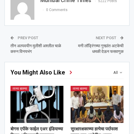
Mumbai Crime Times
5222 Posts
0 Comments
PREV POST
NEXT POST
तीन अल्पवयीन मुलीशी अश्‍लील चाळे
मनी लॉड्रिंगच्या गुन्ह्यांत अटकेची
करुन विनयभंग
धमकी देऊन फसवणुक
You Might Also Like
All
ताज्या बातम्या
ताज्या बातम्या
बोगस एपीके फाईल एअर इंडियाच्या
सुरक्षारक्षकाच्या हत्येचा पर्दाफाश