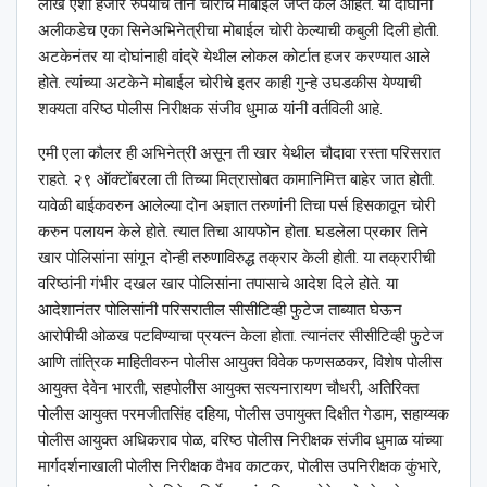
लाख ऐंशी हजार रुपयांचे तीन चोरीचे मोबाईल जप्त केले आहेत. या दोघांनी
अलीकडेच एका सिनेअभिनेत्रीचा मोबाईल चोरी केल्याची कबुली दिली होती.
अटकेनंतर या दोघांनाही वांद्रे येथील लोकल कोर्टात हजर करण्यात आले
होते. त्यांच्या अटकेने मोबाईल चोरीचे इतर काही गुन्हे उघडकीस येण्याची
शक्यता वरिष्ठ पोलीस निरीक्षक संजीव धुमाळ यांनी वर्तविली आहे.
एमी एला कौलर ही अभिनेत्री असून ती खार येथील चौदावा रस्ता परिसरात
राहते. २९ ऑक्टोंबरला ती तिच्या मित्रासोबत कामानिमित्त बाहेर जात होती.
यावेळी बाईकवरुन आलेल्या दोन अज्ञात तरुणांनी तिचा पर्स हिसकावून चोरी
करुन पलायन केले होते. त्यात तिचा आयफोन होता. घडलेला प्रकार तिने
खार पोलिसांना सांगून दोन्ही तरुणाविरुद्ध तक्रार केली होती. या तक्रारीची
वरिष्ठांनी गंभीर दखल खार पोलिसांना तपासाचे आदेश दिले होते. या
आदेशानंतर पोलिसांनी परिसरातील सीसीटिव्ही फुटेज ताब्यात घेऊन
आरोपीची ओळख पटविण्याचा प्रयत्न केला होता. त्यानंतर सीसीटिव्ही फुटेज
आणि तांत्रिक माहितीवरुन पोलीस आयुक्त विवेक फणसळकर, विशेष पोलीस
आयुक्त देवेन भारती, सहपोलीस आयुक्त सत्यनारायण चौधरी, अतिरिक्त
पोलीस आयुक्त परमजीतसिंह दहिया, पोलीस उपायुक्त दिक्षीत गेडाम, सहाय्यक
पोलीस आयुक्त अधिकराव पोळ, वरिष्ठ पोलीस निरीक्षक संजीव धुमाळ यांच्या
मार्गदर्शनाखाली पोलीस निरीक्षक वैभव काटकर, पोलीस उपनिरीक्षक कुंभारे,