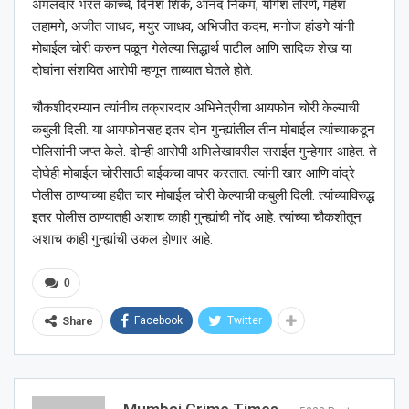
अंमलदार भरत काच्चे, दिनेश शिर्के, आनंद निकम, योगेश तोरणे, महेश
लहामगे, अजीत जाधव, मयुर जाधव, अभिजीत कदम, मनोज हांडगे यांनी
मोबाईल चोरी करुन पळून गेलेल्या सिद्धार्थ पाटील आणि सादिक शेख या
दोघांना संशयित आरोपी म्हणून ताब्यात घेतले होते.
चौकशीदरम्यान त्यांनीच तक्रारदार अभिनेत्रीचा आयफोन चोरी केल्याची
कबुली दिली. या आयफोनसह इतर दोन गुन्ह्यांतील तीन मोबाईल त्यांच्याकडून
पोलिसांनी जप्त केले. दोन्ही आरोपी अभिलेखावरील सराईत गुन्हेगार आहेत. ते
दोघेही मोबाईल चोरीसाठी बाईकचा वापर करतात. त्यांनी खार आणि वांद्रे
पोलीस ठाण्याच्या हद्दीत चार मोबाईल चोरी केल्याची कबुली दिली. त्यांच्याविरुद्ध
इतर पोलीस ठाण्यातही अशाच काही गुन्ह्यांची नोंद आहे. त्यांच्या चौकशीतून
अशाच काही गुन्ह्यांची उकल होणार आहे.
0
Facebook
Twitter
Share