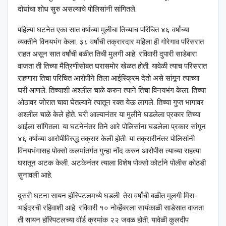
दोघांचा शोध सुरु असल्याचे पोलिसांनी सांगितले.
पहिल्या घटनेत एका सात वर्षांच्या मुलीचा तिच्याच परिचित ४६ वर्षांच्या
व्यक्तीने विनयभंग केला. ३८ वर्षांची तक्रारदार महिला ही गोरेगाव परिसरात
राहत असून सात वर्षांची बळीत तिची मुलगी आहे. रविवारी दुपारी साडेबारा
वाजता ती तिच्या मैत्रिणीसोबत घरासमोर खेळत होती. यावेळी त्याच परिसरात
राहणारा तिचा परिचित आरोपीने तिला आईस्क्रिम देतो असे सांगून त्याच्या
घरी आणले. तिच्याशी अश्‍लील चाळे करुन त्याने तिचा विनयभंग केला. तिच्या
ओठावर जोरात चावा घेतल्याने त्यातून रक्त येऊ लागले. तिच्या गुप्त भागावर
अश्‍लील चाळे केले होते. घरी आल्यानंतर या मुलीने घडलेला प्रकार तिच्या
आईला सांगितला. या घटनेनंतर तिने आरे पोलिसांना घडलेला प्रकार सांगून
४६ वर्षांच्या आरोपीविरुद्ध तक्रार केली होती. या तक्रारीनंतर पोलिसांनी
विनयभंगासह पोक्सो कलमांतर्गत गुन्हा नोंद करुन आरोपीस त्याच्या राहत्या
घरातून अटक केली. अटकेनंतर त्याला विशेष पोक्सो कोर्टाने पोलीस कोठडी
सुनावली आहे.
दुसरी घटना सायन हॉस्पिटलमध्ये घडली. तेरा वर्षांची बळीत मुलगी मिरा-
भाईंदरची रहिवाशी आहे. रविवारी १० नोव्हेंबरला सायंकाळी साडेसात वाजता
ती सायन हॉस्पिटलच्या वॉर्ड क्रमांक २२ जवळ होती. यावेळी कुलदीप