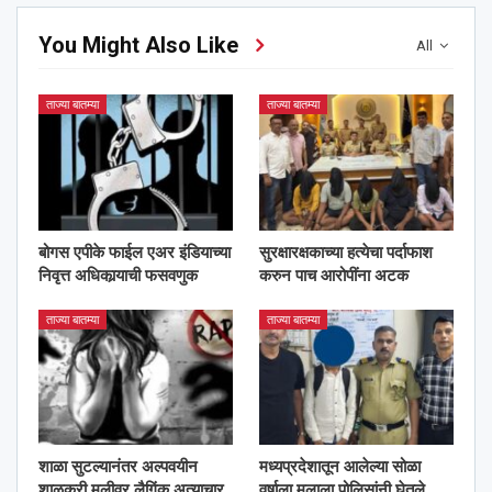
You Might Also Like
All
ताज्या बातम्या
ताज्या बातम्या
बोगस एपीके फाईल एअर इंडियाच्या
सुरक्षारक्षकाच्या हत्येचा पर्दाफाश
निवृत्त अधिकार्‍याची फसवणुक
करुन पाच आरोपींना अटक
ताज्या बातम्या
ताज्या बातम्या
शाळा सुटल्यानंतर अल्पवयीन
मध्यप्रदेशातून आलेल्या सोळा
शाळकरी मुलीवर लैगिंक अत्याचार
वर्षाला मुलाला पोलिसांनी घेतले