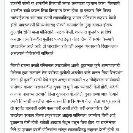
बजरंगी सोनी या आरोपीने तिच्याशी लगट करण्याचा प्रयत्न केला. तिच्याशी
अश्‍लील चाळे करुन तिचा विनयभंग केला होता. हा प्रकार तिने तिच्या
नातेवाईकांना सांगताच त्यांनी त्याच्याविरुद्ध सायन पोलिसांत तक्रार केली
होती. याप्रकरणी विनयभंगासह पोक्सो कलमांतर्गत गुन्हा दाखल होताच
कुलदीप सोनी याला पोलिसांनी अटक केली. तपासात कुलदीप हा तिथे
असताना त्याने बळीत मुलीवर पाळत ठेवून नंतर तिचा विनयभंग केल्याचे
उघडकीस आले आहे. तो धारावीचा रहिवाशी असून व्यवसायाने रिक्षाचालक
असल्याचे पोलिसांनी सांगितले.
तिसरी घटना वरळी परिसरात उघडकीस आली. दुकानात फुगे आणण्यासाठी
गेलेल्या एका तरुणाने तेरा वर्षांच्या मुलीशी अश्‍लील चाळे करुन तिचा विनयभंग
केला. ही मुलगी वरळी येथे राहत असून मंगळवारी १२ नोव्हेंबरला सायंकाळी
साडेचार वाजता घराजवळील दुकानात फुगे आणण्यासाठी गेली होती. यावेळी
आकाश नावाच्या तरुणाने तिला दुकानात बोलाविले. दुकानाच्या आत गेल्याने
त्याने तिच्याशी अश्‍लील चाळे करुन तिचा विनयभंग केला होता. या प्रकाराने
ती प्रचंड घाबरली आणि पळत घरी आली होती. घरी आल्यानंतर तिने
घडलेला प्रकार तिच्या तक्रारदार आईला सांगितला. त्यानंतर तिची आई
दुकानात गेली होती. यावेळी आकाश तेथून पळून गेला होता. या घटनेनंतर
तिने हा प्रकार वरळी पोलिसांना सांगून त्याच्याविरुद्ध तक्रार केली होती. या